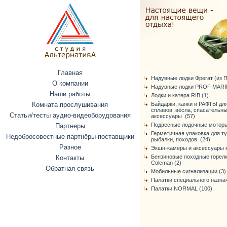
Главная
Надувные лодки Фрегат (из ПВ
О компании
Надувные лодки PROF MARIN
Наши работы
Лодки и катера RIB (1)
Комната прослушивания
Байдарки, каяки и РАФТЫ дл
сплавов, вёсла, спасательн
Статьи/тесты аудио-видеоборудования
аксессуары (57)
Подвесные лодочные моторы
Партнеры
Герметичная упаковка для т
Недобросовестные партнёры-поставщики
рыбалки, походов. (24)
Разное
Экшн-камеры и аксессуары к
Бензиновые походные горелк
Контакты
Coleman (2)
Обратная связь
Мобильные сигнализации (3)
Палатки специального назнач
Палатки NORMAL (100)