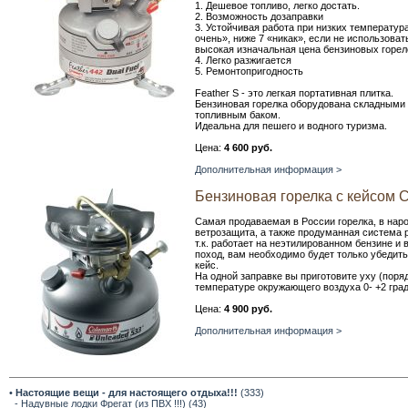
1. Дешевое топливо, легко достать.
2. Возможность дозаправки
3. Устойчивая работа при низких температур
очень», ниже 7 «никак», если не использоват
высокая изначальная цена бензиновых горело
4. Легко разжигается
5. Ремонтопригодность
Feather S - это легкая портативная плитка.
Бензиновая горелка оборудована складными
топливным баком.
Идеальна для пешего и водного туризма.
Цена:
4 600 руб.
Дополнительная информация >
Бензиновая горелка с кейсом C
Самая продаваемая в России горелка, в нар
ветрозащита, а также продуманная система р
т.к. работает на неэтилированном бензине и
поход, вам необходимо будет только убедить
кейс.
На одной заправке вы приготовите уху (порядка
температуре окружающего воздуха 0- +2 град
Цена:
4 900 руб.
Дополнительная информация >
•
Настоящие вещи - для настоящего отдыха!!!
(333)
- Надувные лодки Фрегат (из ПВХ !!!) (43)