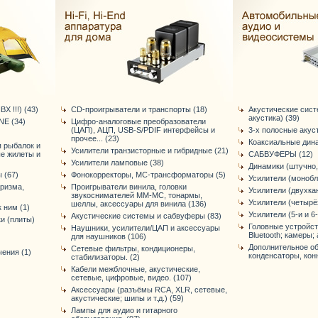
Х !!!) (43)
CD-проигрыватели и транспорты (18)
Акустические сис
акустика) (39)
E (34)
Цифро-аналоговые преобразователи
(ЦАП), АЦП, USB-S/PDIF интерфейсы и
3-х полосные акус
прочее... (23)
Коаксиальные дина
я рыбалок и
Усилители транзисторные и гибридные (21)
ые жилеты и
САБВУФЕРЫ (12)
Усилители ламповые (38)
Динамики (штучно,
 (67)
Фонокорректоры, МС-трансформаторы (5)
Усилители (монобл
уризма,
Проигрыватели винила, головки
Усилители (двухка
звукоснимателей ММ-МС, тонармы,
Усилители (четырё
шеллы, аксессуары для винила (136)
 ним (1)
Усилители (5-и и 6
Акустические системы и сабвуферы (83)
и (плиты)
Головные устройст
Наушники, усилители/ЦАП и аксессуары
Bluetooth; камеры; 
для наушников (106)
Дополнительное об
Сетевые фильтры, кондиционеры,
ения (1)
конденсаторы, конне
стабилизаторы. (2)
Кабели межблочные, акустические,
сетевые, цифровые, видео. (107)
Аксессуары (разъёмы RCA, XLR, сетевые,
акустические; шипы и т.д.) (59)
Лампы для аудио и гитарного