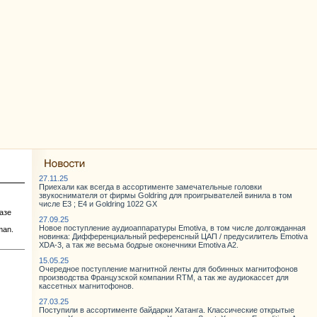
27.11.25
Приехали как всегда в ассортименте замечательные головки
звукоснимателя от фирмы Goldring для проигрывателей винила в том
числе E3 ; E4 и Goldring 1022 GX
азе
27.09.25
Новое поступление аудиоаппаратуры Emotiva, в том числе долгожданная
man.
новинка: Дифференциальный референсный ЦАП / предусилитель Emotiva
XDA-3, а так же весьма бодрые оконечники Emotiva A2.
15.05.25
Очередное поступление магнитной ленты для бобинных магнитофонов
производства Французской компании RTM, а так же аудиокассет для
кассетных магнитофонов.
27.03.25
Поступили в ассортименте байдарки Хатанга. Классические открытые