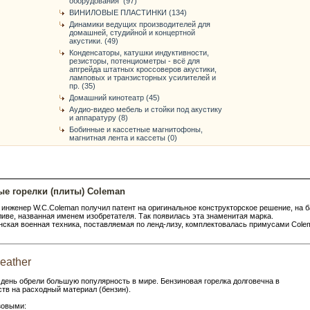
оборудования (97)
ВИНИЛОВЫЕ ПЛАСТИНКИ (134)
Динамики ведущих производителей для
домашней, студийной и концертной
акустики. (49)
Конденсаторы, катушки индуктивности,
резисторы, потенциометры - всё для
апгрейда штатных кроссоверов акустики,
ламповых и транзисторных усилителей и
пр. (35)
Домашний кинотеатр (45)
Аудио-видео мебель и стойки под акустику
и аппаратуру (8)
Бобинные и кассетные магнитофоны,
магнитная лента и кассеты (0)
е горелки (плиты) Coleman
 инженер W.C.Coleman получил патент на оригинальное конструкторское решение, на б
ливе, названная именем изобретателя. Так появилась эта знаменитая марка.
нская военная техника, поставляемая по ленд-лизу, комплектовалась примусами Cole
eather
 день обрели большую популярность в мире. Бензиновая горелка долговечна в
тв на расходный материал (бензин).
зовыми: