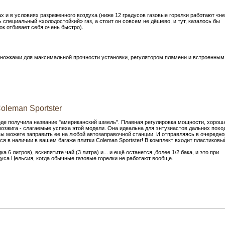
ах и в условиях разреженного воздуха (ниже 12 градусов газовые горелки работают «не
ь специальный «холодостойкий» газ, а стоит он совсем не дёшево, и тут, казалось бы
к отбивает себя очень быстро).
 ножками для максимальной прочности установки, регулятором пламени и встроенным
oleman Sportster
оде получила название "американский шмель". Плавная регулировка мощности, хорош
озжига - слагаемые успеха этой модели. Она идеальна для энтузиастов дальних похо
 вы можете заправить ее на любой автозаправочной станции. И отправляясь в очередно
ся в наличии в вашем багаже плитки Coleman Sportster! В комплект входит пластиковы
 6 литров), вскипятите чай (3 литра) и... и ещё останется ,более 1/2 бака, и это при
уса Цельсия, когда обычные газовые горелки не работают вообще.