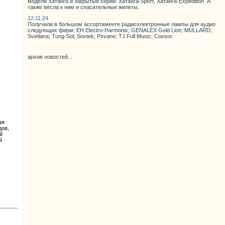
модели Хатанга и закрытые серии: Хатанга-Sport, Хатанга-Expedition. А
также вёсла к ним и спасательные жилеты.
12.11.24
Получили в большом ассортименте радиоэлектронные лампы для аудио
следующих фирм: EH Electro-Harmonix; GENALEX Gold Lion; MULLARD;
Svetlana; Tung-Sol; Sovtek; Psvane; TJ Full Music; Cossor.
архив новостей...
ая
дов,
й
й