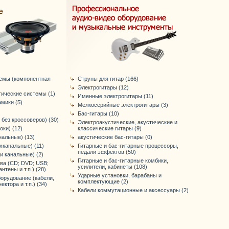
темы (компонентная
Струны для гитар (166)
Электрогитары (12)
тические системы (1)
Именные электрогитары (11)
мики (5)
Мелкосерийные электрогитары (3)
Бас-гитары (10)
 без кроссоверов) (30)
Электроакустические, акустические и
оки) (12)
классические гитары (9)
нальные) (13)
акустические бас-гитары (0)
хканальные) (11)
Гитарные и бас-гитарные процессоры,
педали эффектов (50)
-и канальные) (2)
Гитарные и бас-гитарные комбики,
ва (CD; DVD; USB;
усилители, кабинеты (108)
антены и т.п.) (28)
Ударные установки, барабаны и
орудование (кабели,
комплектующие (2)
ктора и т.п.) (34)
Кабели коммутационные и аксессуары (2)