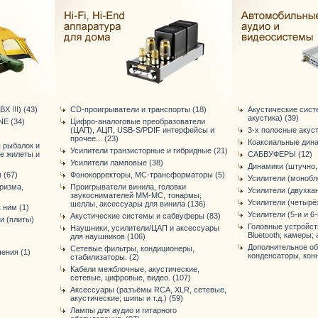
Х !!!) (43)
CD-проигрыватели и транспорты (18)
Акустические сист
акустика) (39)
E (34)
Цифро-аналоговые преобразователи
(ЦАП), АЦП, USB-S/PDIF интерфейсы и
3-х полосные акус
прочее... (23)
Коаксиальные дина
я рыбалок и
Усилители транзисторные и гибридные (21)
ые жилеты и
САБВУФЕРЫ (12)
Усилители ламповые (38)
Динамики (штучно, 
 (67)
Фонокорректоры, МС-трансформаторы (5)
Усилители (монобло
ризма,
Проигрыватели винила, головки
Усилители (двухка
звукоснимателей ММ-МС, тонармы,
Усилители (четырё
шеллы, аксессуары для винила (136)
 ним (1)
Усилители (5-и и 6
Акустические системы и сабвуферы (83)
и (плиты)
Головные устройст
Наушники, усилители/ЦАП и аксессуары
Bluetooth; камеры; а
для наушников (106)
Дополнительное об
Сетевые фильтры, кондиционеры,
ения (1)
конденсаторы, конне
стабилизаторы. (2)
Кабели межблочные, акустические,
сетевые, цифровые, видео. (107)
Аксессуары (разъёмы RCA, XLR, сетевые,
акустические; шипы и т.д.) (59)
Лампы для аудио и гитарного