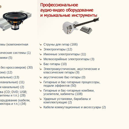
емы (компонентная
Струны для гитар (166)
Электрогитары (12)
тические системы (1)
Именные электрогитары (11)
мики (5)
Мелкосерийные электрогитары (3)
Бас-гитары (10)
без кроссоверов) (30)
Электроакустические, акустические и
ки) (12)
классические гитары (9)
нальные) (13)
акустические бас-гитары (0)
хканальные) (11)
Гитарные и бас-гитарные процессоры,
педали эффектов (50)
-и канальные) (2)
Гитарные и бас-гитарные комбики,
ва (CD; DVD; USB;
усилители, кабинеты (108)
нтены и т.п.) (28)
Ударные установки, барабаны и
орудование (кабели,
комплектующие (2)
ктора и т.п.) (34)
Кабели коммутационные и аксессуары (2)