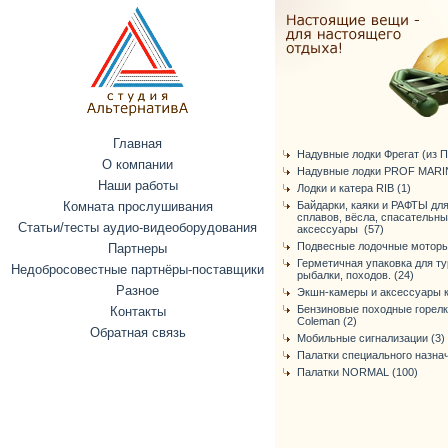
Главная
Надувные лодки Фрегат (из ПВ
О компании
Надувные лодки PROF MARIN
Наши работы
Лодки и катера RIB (1)
Комната прослушивания
Байдарки, каяки и РАФТЫ дл
сплавов, вёсла, спасательн
Статьи/тесты аудио-видеоборудования
аксессуары (57)
Подвесные лодочные моторы
Партнеры
Герметичная упаковка для ту
Недобросовестные партнёры-поставщики
рыбалки, походов. (24)
Разное
Экшн-камеры и аксессуары к
Бензиновые походные горелк
Контакты
Coleman (2)
Обратная связь
Мобильные сигнализации (3)
Палатки специального назнач
Палатки NORMAL (100)