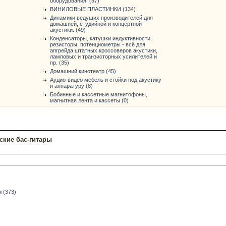
оборудования (97)
ВИНИЛОВЫЕ ПЛАСТИНКИ (134)
Динамики ведущих производителей для
домашней, студийной и концертной
акустики. (49)
Конденсаторы, катушки индуктивности,
резисторы, потенциометры - всё для
апгрейда штатных кроссоверов акустики,
ламповых и транзисторных усилителей и
пр. (35)
Домашний кинотеатр (45)
Аудио-видео мебель и стойки под акустику
и аппаратуру (8)
Бобинные и кассетные магнитофоны,
магнитная лента и кассеты (0)
ские бас-гитары
ы
(373)