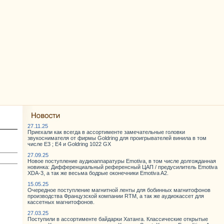
27.11.25
Приехали как всегда в ассортименте замечательные головки
звукоснимателя от фирмы Goldring для проигрывателей винила в том
числе E3 ; E4 и Goldring 1022 GX
27.09.25
Новое поступление аудиоаппаратуры Emotiva, в том числе долгожданная
новинка: Дифференциальный референсный ЦАП / предусилитель Emotiva
XDA-3, а так же весьма бодрые оконечники Emotiva A2.
15.05.25
Очередное поступление магнитной ленты для бобинных магнитофонов
производства Французской компании RTM, а так же аудиокассет для
кассетных магнитофонов.
27.03.25
Поступили в ассортименте байдарки Хатанга. Классические открытые