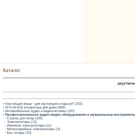
Каталог
акустиче
• Настоящие вещи - для настоящего отдыха!!! (333)
• Hi-Fi,Hi-End аппаратура для дома (966)
• Автомобильные аудио и видеосистемы (187)
•
Профессиональное аудио-видео оборудование и музыкальные инструмент
- Струны для гитар (166)
- Электрогитары (12)
- Именные электрогитары (11)
- Мелкосерийные электрогитары (3)
- Бас-гитары (10)