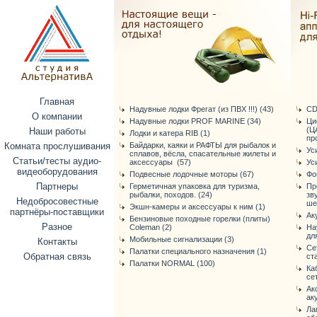
Главная
Надувные лодки Фрегат (из ПВХ !!!) (43)
CD
О компании
Надувные лодки PROF MARINE (34)
Ци
(Ц
Наши работы
Лодки и катера RIB (1)
про
Комната прослушивания
Байдарки, каяки и РАФТЫ для рыбалок и
Ус
сплавов, вёсла, спасательные жилеты и
Статьи/тесты аудио-
аксессуары (57)
Ус
видеоборудования
Подвесные лодочные моторы (67)
Фо
Партнеры
Герметичная упаковка для туризма,
Пр
рыбалки, походов. (24)
зв
Недобросовестные
ше
Экшн-камеры и аксессуары к ним (1)
партнёры-поставщики
Ак
Бензиновые походные горелки (плиты)
Разное
Coleman (2)
На
дл
Мобильные сигнализации (3)
Контакты
Се
Палатки специального назначения (1)
Обратная связь
ст
Палатки NORMAL (100)
Ка
се
Ак
ак
Ла