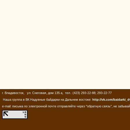
г. Владивосток, ул. Снеговая, дом 135 а, тел.: (423) 293-22-88; 293-22-77
Наша группа в ВК Надувные байдарки на Дальнем востоке:
http://vk.com/baidarki_d
e-mail: письма по электронной почте отправляйте через "обратную связь", не забывай