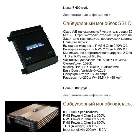
Цена:
7 400 руб.
Дополнительная информация >
Сабвуферный моноблок SSL D
Class А/В одноканальный усилитель серии 
MOSFET-транзисторах, стабилен в работе на
Защита по температуре, перегрузке и коротк
Плавный запуск.
Выходная мощность RMS 4 Ohm 240W X 1
Выходная мощность RMS 2 Ohm 400W X 1
Минимальное сопротивление нагрузки: 2 Oh
THD at RMS output 0.01%
Частотный диапазон: 9Hz-50kHz (+/- 3dB)
Сигнал/шум: 102dB
Фильтр НЧ: 35Hz-160Hz, 12dB/octave
Bass Boost: Variable 0-+12dB
Предохранители: 1 x 30 amps
Размеры: (L=230 x W= 25,5 x H=58 мм)
Цена:
5 800 руб.
Дополнительная информация >
Сабвуферный моноблок класса
ICE-800D Specifications
RMS Power 4 Ohm 1 x 320W
RMS Power 2 Ohm 1 x 550W
RMS Power 1 Ohm 1 x 800W
THD (A-weight) < 0,15%
Input sensitivity 200mV - 5.0 V