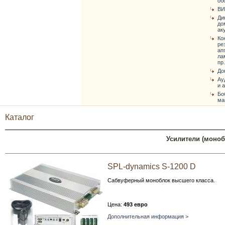
об
ВИ
Ди
до
ак
Ко
ре
ап
ла
пр.
До
Ау
и 
Бо
ма
Каталог
Усилители (моноб
SPL-dynamics S-1200 D
Сабвуферный моноблок высшего класса.
Цена:
493 евро
Дополнительная информация >