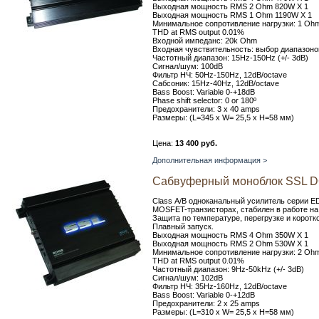
Выходная мощность RMS 2 Ohm 820W X 1
Выходная мощность RMS 1 Ohm 1190W X 1
Минимальное сопротивление нагрузки: 1 Oh
THD at RMS output 0.01%
Входной импеданс: 20k Ohm
Входная чувствительность: выбор диапазоно
Частотный диапазон: 15Hz-150Hz (+/- 3dB)
Сигнал/шум: 100dB
Фильтр НЧ: 50Hz-150Hz, 12dB/octave
Сабсоник: 15Hz-40Hz, 12dB/octave
Bass Boost: Variable 0-+18dB
Phase shift selector: 0 or 180º
Предохранители: 3 x 40 amps
Размеры: (L=345 x W= 25,5 x H=58 мм)
Цена:
13 400 руб.
Дополнительная информация >
Сабвуферный моноблок SSL 
Class А/В одноканальный усилитель серии 
MOSFET-транзисторах, стабилен в работе на
Защита по температуре, перегрузке и коротк
Плавный запуск.
Выходная мощность RMS 4 Ohm 350W X 1
Выходная мощность RMS 2 Ohm 530W X 1
Минимальное сопротивление нагрузки: 2 Oh
THD at RMS output 0.01%
Частотный диапазон: 9Hz-50kHz (+/- 3dB)
Сигнал/шум: 102dB
Фильтр НЧ: 35Hz-160Hz, 12dB/octave
Bass Boost: Variable 0-+12dB
Предохранители: 2 x 25 amps
Размеры: (L=310 x W= 25,5 x H=58 мм)