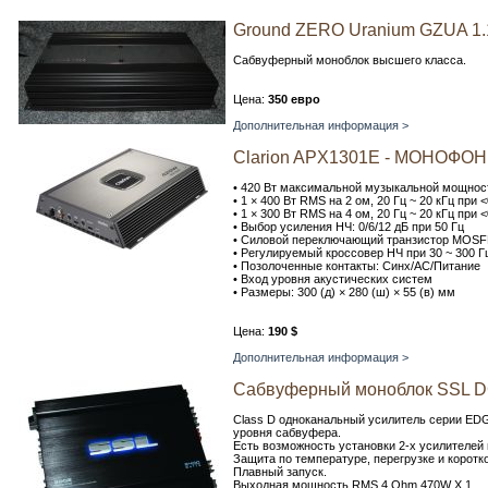
Ground ZERO Uranium GZUA 1
Сабвуферный моноблок высшего класса.
Цена:
350 евро
Дополнительная информация >
Clarion APX1301E - МОНО
• 420 Вт максимальной музыкальной мощнос
• 1 × 400 Вт RMS на 2 ом, 20 Гц ~ 20 кГц при
• 1 × 300 Вт RMS на 4 ом, 20 Гц ~ 20 кГц при
• Выбор усиления НЧ: 0/6/12 дБ при 50 Гц
• Силовой переключающий транзистор MOS
• Регулируемый кроссовер НЧ при 30 ~ 300 Г
• Позолоченные контакты: Синх/АС/Питание
• Вход уровня акустических систем
• Размеры: 300 (д) × 280 (ш) × 55 (в) мм
Цена:
190 $
Дополнительная информация >
Сабвуферный моноблок SSL 
Class D одноканальный усилитель серии EDG
уровня сабвуфера.
Есть возможность установки 2-х усилителей 
Защита по температуре, перегрузке и коротк
Плавный запуск.
Выходная мощность RMS 4 Ohm 470W X 1