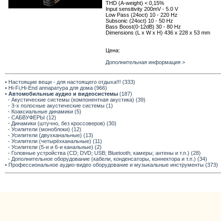
THD (A-weight) < 0,15%
Input sensitivity 200mV - 5.0 V
Low Pass (24oct) 10 - 220 Hz
Subsonic (24oct) 10 - 50 Hz
Bass Boost(0-12dB) 30 - 80 Hz
Dimensions (L x W x H) 436 x 228 x 53 mm
Цена:
Дополнительная информация >
• Настоящие вещи - для настоящего отдыха!!! (333)
• Hi-Fi,Hi-End аппаратура для дома (966)
•
Автомобильные аудио и видеосистемы
(187)
- Акустические системы (компонентная акустика) (39)
- 3-х полосные акустические системы (1)
- Коаксиальные динамики (5)
- САБВУФЕРЫ (12)
- Динамики (штучно, без кроссоверов) (30)
- Усилители (моноблоки) (12)
- Усилители (двухканальные) (13)
- Усилители (четырёхканальные) (11)
- Усилители (5-и и 6-и канальные) (2)
- Головные устройства (CD; DVD; USB; Bluetooth; камеры; антены и т.п.) (28)
- Дополнительное оборудование (кабели, конденсаторы, коннектора и т.п.) (34)
• Профессиональное аудио-видео оборудование и музыкальные инструменты (373)