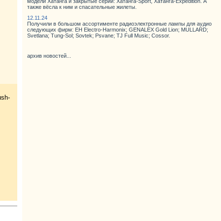
модели Хатанга и закрытые серии: Хатанга-Sport, Хатанга-Expedition. А
также вёсла к ним и спасательные жилеты.
12.11.24
Получили в большом ассортименте радиоэлектронные лампы для аудио
следующих фирм: EH Electro-Harmonix; GENALEX Gold Lion; MULLARD;
Svetlana; Tung-Sol; Sovtek; Psvane; TJ Full Music; Cossor.
архив новостей...
sh-