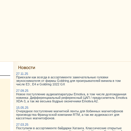
27.11.25
Приехали как всегда в ассортименте замечательные головки
звукоснимателя от фирмы Goldring для проигрывателей винила в том
числе E3 ; E4 и Goldring 1022 GX
27.09.25
Новое поступление аудиоаппаратуры Emotiva, в том числе долгожданная
новинка: Дифференциальный референсный ЦАП / предусилитель Emotiva
XDA-3, а так же весьма бодрые оконечники Emotiva A2.
15.05.25
Очередное поступление магнитной ленты для бобинных магнитофонов
производства Французской компании RTM, а так же аудиокассет для
кассетных магнитофонов.
27.03.25
Поступили в ассортименте байдарки Хатанга. Классические открытые