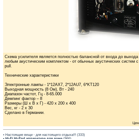
Схема усилителя является полностью балансной от входа до выхода
любым акустическим комплектом - от обычных акустических систем с
pull.
Технические характеристики
Электронные лампы - 1*12АХ7, 2*12AU7, 6*KT120
Выходная мощность (8 Ом), Вт - 240
Диапазон частот, Гц - 8-65.000
Демпинг фактор – 8
Размеры (Ш x В x Г) - 420 x 200 x 400
Вес, кг - 2 x 30
Сделано в Германии.
Цен
• Настоящие вещи - для настоящего отдыха!!! (333)
•
Hi-Fi,Hi-End аппаратура для дома
(966)