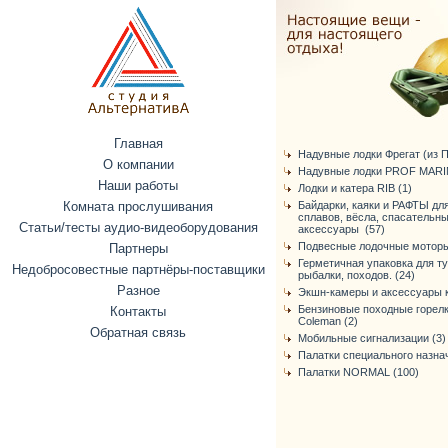
Главная
Надувные лодки Фрегат (из ПВ
О компании
Надувные лодки PROF MARIN
Наши работы
Лодки и катера RIB (1)
Комната прослушивания
Байдарки, каяки и РАФТЫ дл
сплавов, вёсла, спасательн
Статьи/тесты аудио-видеоборудования
аксессуары (57)
Подвесные лодочные моторы
Партнеры
Герметичная упаковка для т
Недобросовестные партнёры-поставщики
рыбалки, походов. (24)
Разное
Экшн-камеры и аксессуары к
Бензиновые походные горелк
Контакты
Coleman (2)
Обратная связь
Мобильные сигнализации (3)
Палатки специального назнач
Палатки NORMAL (100)