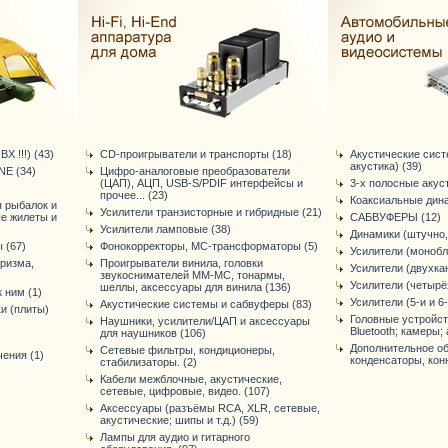
Х !!!) (43)
CD-проигрыватели и транспорты (18)
Акустические сис
акустика) (39)
E (34)
Цифро-аналоговые преобразователи
(ЦАП), АЦП, USB-S/PDIF интерфейсы и
3-х полосные акус
прочее... (23)
Коаксиальные дина
я рыбалок и
Усилители транзисторные и гибридные (21)
ые жилеты и
САБВУФЕРЫ (12)
Усилители ламповые (38)
Динамики (штучно,
 (67)
Фонокорректоры, МС-трансформаторы (5)
Усилители (монобл
уризма,
Проигрыватели винила, головки
Усилители (двухка
звукоснимателей ММ-МС, тонармы,
Усилители (четырё
шеллы, аксессуары для винила (136)
 ним (1)
Усилители (5-и и 6
Акустические системы и сабвуферы (83)
и (плиты)
Головные устройст
Наушники, усилители/ЦАП и аксессуары
Bluetooth; камеры; 
для наушников (106)
Дополнительное об
Сетевые фильтры, кондиционеры,
ения (1)
конденсаторы, конне
стабилизаторы. (2)
Кабели межблочные, акустические,
сетевые, цифровые, видео. (107)
Аксессуары (разъёмы RCA, XLR, сетевые,
акустические; шипы и т.д.) (59)
Лампы для аудио и гитарного