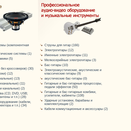
темы (компонентная
Струны для гитар (166)
Электрогитары (12)
тические системы (1)
Именные электрогитары (11)
мики (5)
Мелкосерийные электрогитары (3)
Бас-гитары (10)
 без кроссоверов) (30)
Электроакустические, акустические и
оки) (12)
классические гитары (9)
нальные) (13)
акустические бас-гитары (0)
хканальные) (11)
Гитарные и бас-гитарные процессоры,
педали эффектов (50)
-и канальные) (2)
Гитарные и бас-гитарные комбики,
ва (CD; DVD; USB;
усилители, кабинеты (108)
антены и т.п.) (28)
Ударные установки, барабаны и
орудование (кабели,
комплектующие (2)
ктора и т.п.) (34)
Кабели коммутационные и аксессуары (2)