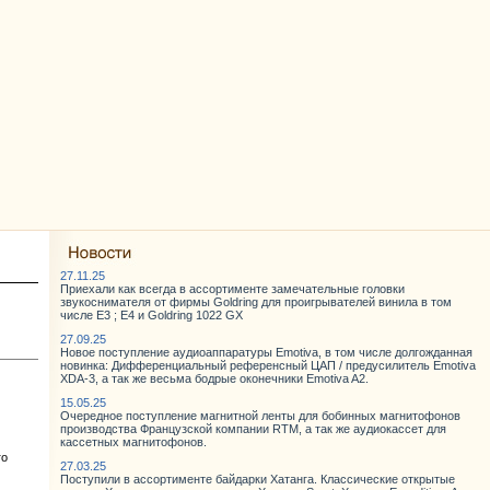
27.11.25
Приехали как всегда в ассортименте замечательные головки
звукоснимателя от фирмы Goldring для проигрывателей винила в том
числе E3 ; E4 и Goldring 1022 GX
27.09.25
Новое поступление аудиоаппаратуры Emotiva, в том числе долгожданная
новинка: Дифференциальный референсный ЦАП / предусилитель Emotiva
XDA-3, а так же весьма бодрые оконечники Emotiva A2.
15.05.25
Очередное поступление магнитной ленты для бобинных магнитофонов
производства Французской компании RTM, а так же аудиокассет для
кассетных магнитофонов.
го
27.03.25
Поступили в ассортименте байдарки Хатанга. Классические открытые