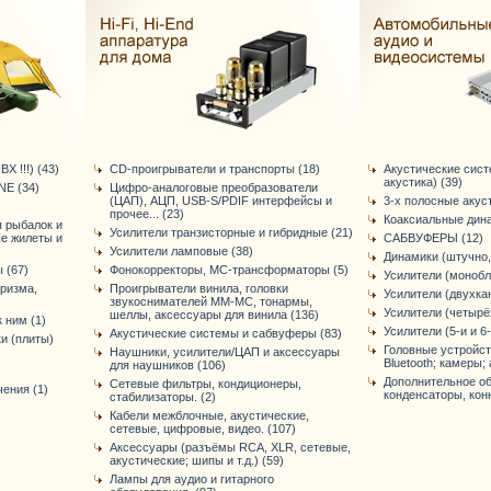
Х !!!) (43)
CD-проигрыватели и транспорты (18)
Акустические сис
акустика) (39)
E (34)
Цифро-аналоговые преобразователи
(ЦАП), АЦП, USB-S/PDIF интерфейсы и
3-х полосные акус
прочее... (23)
Коаксиальные дина
я рыбалок и
Усилители транзисторные и гибридные (21)
ые жилеты и
САБВУФЕРЫ (12)
Усилители ламповые (38)
Динамики (штучно,
 (67)
Фонокорректоры, МС-трансформаторы (5)
Усилители (монобл
уризма,
Проигрыватели винила, головки
Усилители (двухка
звукоснимателей ММ-МС, тонармы,
Усилители (четырё
шеллы, аксессуары для винила (136)
 ним (1)
Усилители (5-и и 6
Акустические системы и сабвуферы (83)
и (плиты)
Головные устройст
Наушники, усилители/ЦАП и аксессуары
Bluetooth; камеры; 
для наушников (106)
Дополнительное об
Сетевые фильтры, кондиционеры,
ения (1)
конденсаторы, конне
стабилизаторы. (2)
Кабели межблочные, акустические,
сетевые, цифровые, видео. (107)
Аксессуары (разъёмы RCA, XLR, сетевые,
акустические; шипы и т.д.) (59)
Лампы для аудио и гитарного