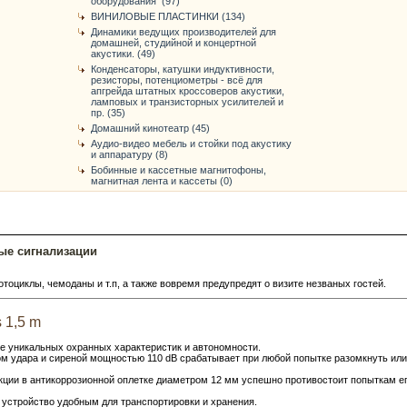
оборудования (97)
ВИНИЛОВЫЕ ПЛАСТИНКИ (134)
Динамики ведущих производителей для
домашней, студийной и концертной
акустики. (49)
Конденсаторы, катушки индуктивности,
резисторы, потенциометры - всё для
апгрейда штатных кроссоверов акустики,
ламповых и транзисторных усилителей и
пр. (35)
Домашний кинотеатр (45)
Аудио-видео мебель и стойки под акустику
и аппаратуру (8)
Бобинные и кассетные магнитофоны,
магнитная лента и кассеты (0)
е сигнализации
тоциклы, чемоданы и т.п, а также вовремя предупредят о визите незваных гостей.
 1,5 m
ие уникальных охранных характеристик и автономности.
м удара и сиреной мощностью 110 dB срабатывает при любой попытке разомкнуть или
ции в антикоррозионной оплетке диаметром 12 мм успешно противостоит попыткам е
устройство удобным для транспортировки и хранения.