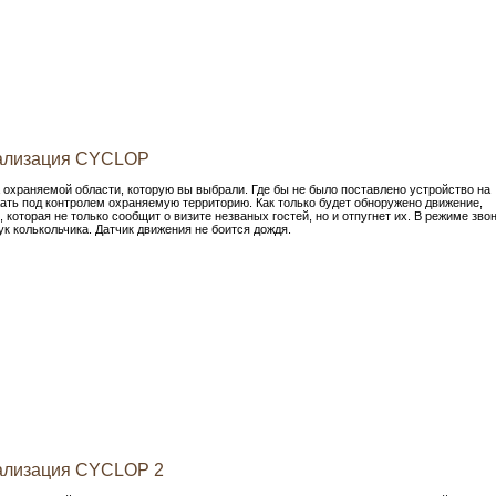
нализация CYCLOP
 охраняемой области, которую вы выбрали. Где бы не было поставлено устройство на
жать под контролем охраняемую территорию. Как только будет обноружено движение,
 которая не только сообщит о визите незваных гостей, но и отпугнет их. В режиме звон
ук колькольчика. Датчик движения не боится дождя.
нализация CYCLOP 2