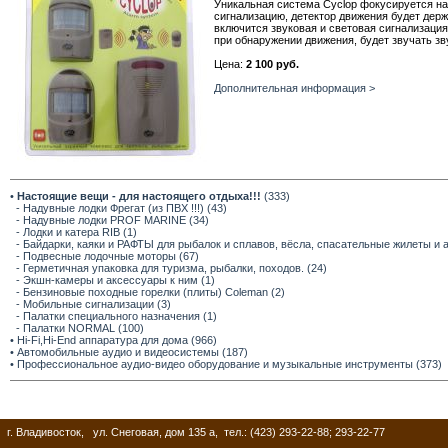
Уникальная система Cyclop фокусируется на
сигнализацию, детектор движения будет дер
включится звуковая и световая сигнализация,
при обнаружении движения, будет звучать зв
Цена:
2 100 руб.
Дополнительная информация >
•
Настоящие вещи - для настоящего отдыха!!!
(333)
- Надувные лодки Фрегат (из ПВХ !!!) (43)
- Надувные лодки PROF MARINE (34)
- Лодки и катера RIB (1)
- Байдарки, каяки и РАФТЫ для рыбалок и сплавов, вёсла, спасательные жилеты и 
- Подвесные лодочные моторы (67)
- Герметичная упаковка для туризма, рыбалки, походов. (24)
- Экшн-камеры и аксессуары к ним (1)
- Бензиновые походные горелки (плиты) Coleman (2)
- Мобильные сигнализации (3)
- Палатки специального назначения (1)
- Палатки NORMAL (100)
• Hi-Fi,Hi-End аппаратура для дома (966)
• Автомобильные аудио и видеосистемы (187)
• Профессиональное аудио-видео оборудование и музыкальные инструменты (373)
г. Владивосток, ул. Снеговая, дом 135 а, тел.: (423) 293-22-88; 293-22-77