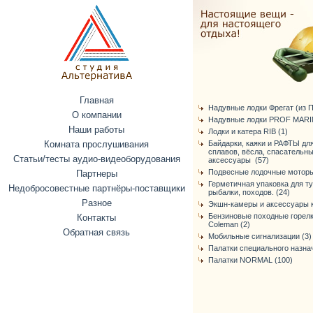
Главная
Надувные лодки Фрегат (из ПВ
О компании
Надувные лодки PROF MARIN
Наши работы
Лодки и катера RIB (1)
Комната прослушивания
Байдарки, каяки и РАФТЫ дл
сплавов, вёсла, спасательн
Статьи/тесты аудио-видеоборудования
аксессуары (57)
Подвесные лодочные моторы
Партнеры
Герметичная упаковка для т
Недобросовестные партнёры-поставщики
рыбалки, походов. (24)
Разное
Экшн-камеры и аксессуары к
Бензиновые походные горелк
Контакты
Coleman (2)
Обратная связь
Мобильные сигнализации (3)
Палатки специального назнач
Палатки NORMAL (100)