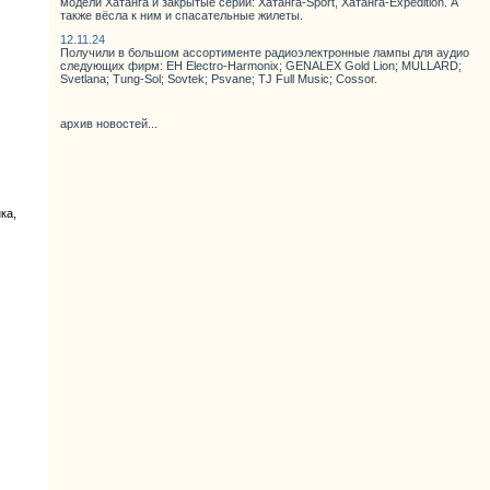
модели Хатанга и закрытые серии: Хатанга-Sport, Хатанга-Expedition. А
также вёсла к ним и спасательные жилеты.
12.11.24
Получили в большом ассортименте радиоэлектронные лампы для аудио
следующих фирм: EH Electro-Harmonix; GENALEX Gold Lion; MULLARD;
Svetlana; Tung-Sol; Sovtek; Psvane; TJ Full Music; Cossor.
архив новостей...
ка,