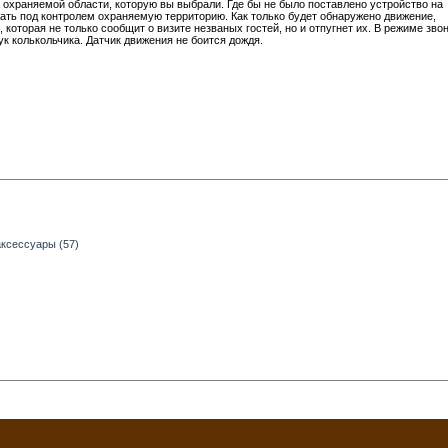
 охраняемой области, которую вы выбрали. Где бы не было поставлено устройство на
жать под контролем охраняемую территорию. Как только будет обнаружено движение,
 которая не только сообщит о визите незваных гостей, но и отпугнет их. В режиме звон
ук колькольчика. Датчик движения не боится дождя.
аксессуары (57)