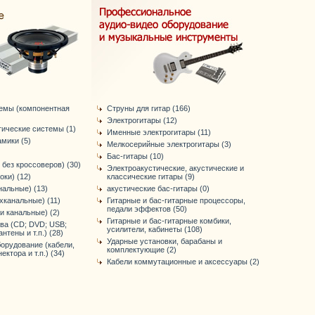
темы (компонентная
Струны для гитар (166)
Электрогитары (12)
тические системы (1)
Именные электрогитары (11)
мики (5)
Мелкосерийные электрогитары (3)
Бас-гитары (10)
 без кроссоверов) (30)
Электроакустические, акустические и
оки) (12)
классические гитары (9)
нальные) (13)
акустические бас-гитары (0)
хканальные) (11)
Гитарные и бас-гитарные процессоры,
педали эффектов (50)
-и канальные) (2)
Гитарные и бас-гитарные комбики,
ва (CD; DVD; USB;
усилители, кабинеты (108)
антены и т.п.) (28)
Ударные установки, барабаны и
орудование (кабели,
комплектующие (2)
ктора и т.п.) (34)
Кабели коммутационные и аксессуары (2)