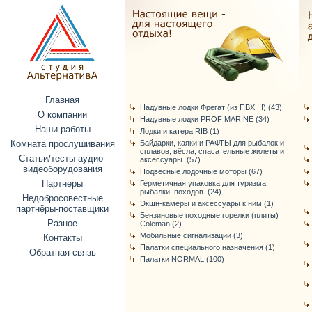
Главная
Надувные лодки Фрегат (из ПВХ !!!) (43)
О компании
Надувные лодки PROF MARINE (34)
Наши работы
Лодки и катера RIB (1)
Комната прослушивания
Байдарки, каяки и РАФТЫ для рыбалок и
сплавов, вёсла, спасательные жилеты и
Статьи/тесты аудио-
аксессуары (57)
видеоборудования
Подвесные лодочные моторы (67)
Партнеры
Герметичная упаковка для туризма,
рыбалки, походов. (24)
Недобросовестные
Экшн-камеры и аксессуары к ним (1)
партнёры-поставщики
Бензиновые походные горелки (плиты)
Разное
Coleman (2)
Мобильные сигнализации (3)
Контакты
Палатки специального назначения (1)
Обратная связь
Палатки NORMAL (100)