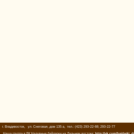
г. Владивосток, ул. Снеговая, дом 135 а, тел.: (423) 293-22-88; 293-22-77
Наша группа в ВК Надувные байдарки на Дальнем востоке:
http://vk.com/baidarki_d