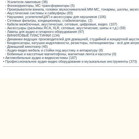
- Усилители ламповые (38)
- Фонокорректоры, МС-трансформаторы (5)
- Проигрыватели винила, головки звукоснимателей ММ-МС, тонармы, шеллы, аксес
- Акустические системы и сабвуферы (83)
- Наушники, усилители/ЦАП и аксессуары для наушников (106)
- Сетевые фильтры, кондиционеры, стабилизаторы. (2)
- Кабели межблочные, акустические, сетевые, цифровые, видео. (107)
- Аксессуары (разъёмы RCA, XLR, сетевые, акустические; шипы и т.д.) (59)
- Лампы для аудио и гитарного оборудования (97)
- ВИНИЛОВЫЕ ПЛАСТИНКИ (134)
- Динамики ведущих производителей для домашней, студийной и концертной акустик
- Конденсаторы, катушки индуктивности, резисторы, потенциометры - всё для апгр
- Домашний кинотеатр (45)
- Аудио-видео мебель и стойки под акустику и аппаратуру (8)
- Бобинные и кассетные магнитофоны, магнитная лента и кассеты (0)
• Автомобильные аудио и видеосистемы (187)
• Профессиональное аудио-видео оборудование и музыкальные инструменты (373)