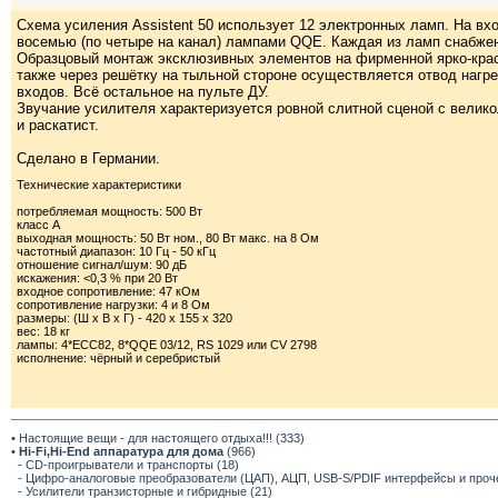
Схема усиления Assistent 50 использует 12 электронных ламп. На в
восемью (по четыре на канал) лампами QQE. Каждая из ламп снабжен
Образцовый монтаж эксклюзивных элементов на фирменной ярко-крас
также через решётку на тыльной стороне осуществляется отвод нагре
входов. Всё остальное на пульте ДУ.
Звучание усилителя характеризуется ровной слитной сценой с велико
и раскатист.
Сделано в Германии.
Технические характеристики
потребляемая мощность: 500 Вт
класс А
выходная мощность: 50 Вт ном., 80 Вт макс. на 8 Ом
частотный диапазон: 10 Гц - 50 кГц
отношение сигнал/шум: 90 дБ
искажения: <0,3 % при 20 Вт
входное сопротивление: 47 кОм
сопротивление нагрузки: 4 и 8 Ом
размеры: (Ш x В x Г) - 420 x 155 x 320
вес: 18 кг
лампы: 4*ECC82, 8*QQE 03/12, RS 1029 или CV 2798
исполнение: чёрный и серебристый
• Настоящие вещи - для настоящего отдыха!!! (333)
•
Hi-Fi,Hi-End аппаратура для дома
(966)
- CD-проигрыватели и транспорты (18)
- Цифро-аналоговые преобразователи (ЦАП), АЦП, USB-S/PDIF интерфейсы и прочее
- Усилители транзисторные и гибридные (21)