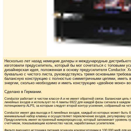
Несколько лет назад немецкие дилеры и международные дистрибьютор
изготовили предусилитель, который бы мог сочетаться с топовыми уси
дизайнерская идея, положенная в основу предусилителя Conductor. 
буквально с чистого листа, руководствуясь тремя основными требо
балансную конструкцию с полностью симметричными цепями, иметь в
энергии, сколько необходимо и иметь конструкцию «двойное моно» во
Сделано в Германии.
Conductor работает в чистом классе-А и не имеет обратной связи. Балансная цепь
линейных входов и использует по 4 лампы 6922 для каждой фазы сигнала в каждо
потенциометр ALPS, за которым следует второй контур усиления, собранный на че
Conductor имеет два выхода и 6 линейных входов, каждый из которых может быт
минимальный набор клавиш и осуществляет переключение входов, регулировку гро
Предусилитель имеет встроенный микропроцессор, который запоминает уровень гр
счетчиком, показывающим количество часов, наработанных усилителем.
Фильтр внешнего источника питания оснащен конденсаторами в 100 000 мкФ для ка