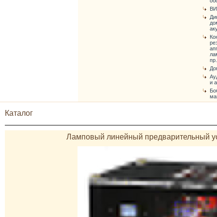
об
ВИ
Ди
до
ак
Ко
ре
ап
ла
пр.
До
Ау
и 
Бо
ма
Каталог
Ламповый линейный предварительный ус