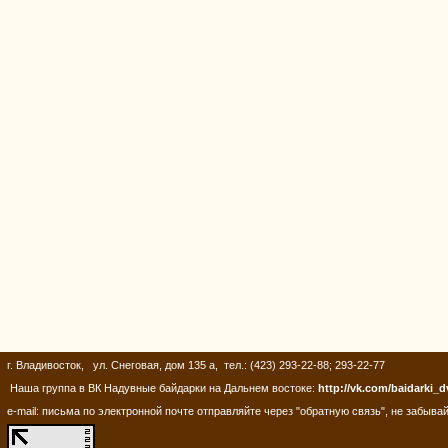
г. Владивосток, ул. Снеговая, дом 135 а, тел.: (423) 293-22-88; 293-22-77
Наша группа в ВК Надувные байдарки на Дальнем востоке:
http://vk.com/baidarki_d
e-mail: письма по электронной почте отправляйте через "обратную связь", не забывай