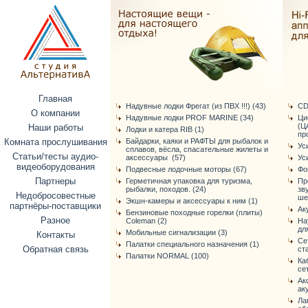
Главная
Надувные лодки Фрегат (из ПВХ !!!) (43)
CD
О компании
Надувные лодки PROF MARINE (34)
Ци
(Ц
Наши работы
Лодки и катера RIB (1)
про
Комната прослушивания
Байдарки, каяки и РАФТЫ для рыбалок и
Ус
сплавов, вёсла, спасательные жилеты и
Статьи/тесты аудио-
аксессуары (57)
Ус
видеоборудования
Подвесные лодочные моторы (67)
Фо
Партнеры
Герметичная упаковка для туризма,
Пр
рыбалки, походов. (24)
зв
Недобросовестные
ше
Экшн-камеры и аксессуары к ним (1)
партнёры-поставщики
Ак
Бензиновые походные горелки (плиты)
Разное
Coleman (2)
На
дл
Мобильные сигнализации (3)
Контакты
Се
Палатки специального назначения (1)
Обратная связь
ст
Палатки NORMAL (100)
Ка
се
Ак
ак
Ла