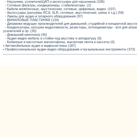
- Наушники, усилители/ЦАП и аксессуары для наушников (106)
- Сетевые фильтры, кондиционеры, стабилизаторы. (2)
- Кабели межблочные, акустические, сетевые, цифровые, видео. (107)
- Аксессуары (разъёмы RCA, XLR, сетевые, акустические; шипы и т.д.) (59)
- Лампы для аудио и гитарного оборудования (97)
- ВИНИЛОВЫЕ ПЛАСТИНКИ (134)
- Динамики ведущих производителей для домашней, студийной и концертной акустик
- Конденсаторы, катушки индуктивности, резисторы, потенциометры - всё для апг
усилителей и пр. (35)
- Домашний кинотеатр (45)
- Аудио-видео мебель и стойки под акустику и аппаратуру (8)
- Бобинные и кассетные магнитофоны, магнитная лента и кассеты (0)
• Автомобильные аудио и видеосистемы (187)
• Профессиональное аудио-видео оборудование и музыкальные инструменты (373)