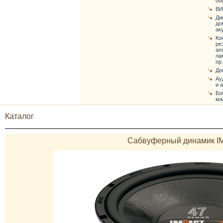
об
ВИ
Ди
до
ак
Ко
ре
ап
ла
пр.
До
Ау
и 
Бо
ма
Каталог
Сабвуферный динамик I