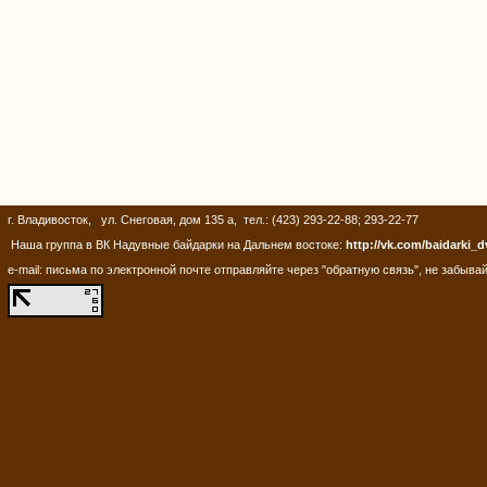
г. Владивосток, ул. Снеговая, дом 135 а, тел.: (423) 293-22-88; 293-22-77
Наша группа в ВК Надувные байдарки на Дальнем востоке:
http://vk.com/baidarki_d
e-mail: письма по электронной почте отправляйте через "обратную связь", не забывай