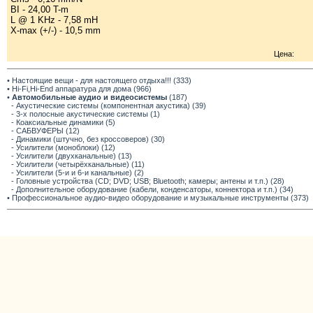
BI - 24,00 T-m
L @ 1 KHz - 7,58 mH
X-max (+/-) - 10,5 mm
Цена:
• Настоящие вещи - для настоящего отдыха!!! (333)
• Hi-Fi,Hi-End аппаратура для дома (966)
•
Автомобильные аудио и видеосистемы
(187)
- Акустические системы (компонентная акустика) (39)
- 3-х полосные акустические системы (1)
- Коаксиальные динамики (5)
- САБВУФЕРЫ (12)
- Динамики (штучно, без кроссоверов) (30)
- Усилители (моноблоки) (12)
- Усилители (двухканальные) (13)
- Усилители (четырёхканальные) (11)
- Усилители (5-и и 6-и канальные) (2)
- Головные устройства (CD; DVD; USB; Bluetooth; камеры; антены и т.п.) (28)
- Дополнительное оборудование (кабели, конденсаторы, коннектора и т.п.) (34)
• Профессиональное аудио-видео оборудование и музыкальные инструменты (373)