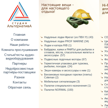
Главная
Надувные лодки Фрегат (из ПВХ !!!) (43)
CD
О компании
Надувные лодки PROF MARINE (34)
Ци
(Ц
Наши работы
Лодки и катера RIB (1)
про
Комната прослушивания
Байдарки, каяки и РАФТЫ для рыбалок и
Ус
сплавов, вёсла, спасательные жилеты и
Статьи/тесты аудио-
аксессуары (57)
Ус
видеоборудования
Подвесные лодочные моторы (67)
Фо
Партнеры
Герметичная упаковка для туризма,
Пр
рыбалки, походов. (24)
зв
Недобросовестные
ше
Экшн-камеры и аксессуары к ним (1)
партнёры-поставщики
Ак
Бензиновые походные горелки (плиты)
Разное
Coleman (2)
На
дл
Мобильные сигнализации (3)
Контакты
Се
Палатки специального назначения (1)
Обратная связь
ст
Палатки NORMAL (100)
Ка
се
Ак
ак
Ла