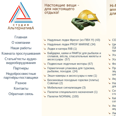
Главная
Надувные лодки Фрегат (из ПВХ !!!) (43)
CD
О компании
Надувные лодки PROF MARINE (34)
Ци
(Ц
Наши работы
Лодки и катера RIB (1)
про
Комната прослушивания
Байдарки, каяки и РАФТЫ для рыбалок и
Ус
сплавов, вёсла, спасательные жилеты и
Статьи/тесты аудио-
аксессуары (57)
Ус
видеоборудования
Подвесные лодочные моторы (67)
Фо
Партнеры
Герметичная упаковка для туризма,
Пр
рыбалки, походов. (24)
зв
Недобросовестные
ше
Экшн-камеры и аксессуары к ним (1)
партнёры-поставщики
Ак
Бензиновые походные горелки (плиты)
Разное
Coleman (2)
На
дл
Мобильные сигнализации (3)
Контакты
Се
Палатки специального назначения (1)
Обратная связь
ст
Палатки NORMAL (100)
Ка
се
Ак
ак
Ла