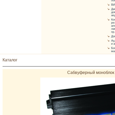
об
ВИ
Ди
до
ак
Ко
ре
ап
ла
пр.
До
Ау
и 
Бо
ма
Каталог
Сабвуферный моноблок