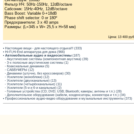
Фильтр НЧ: 50Hz-150Hz, 12dB/octave
Сабсоник: 15Hz-40Hz, 12dB/octave
Bass Boost: Variable 0-+18dB
Phase shift selector: 0 or 180º
Предохранители: 3 x 40 amps
Размеры: (L=345 x W= 25,5 x H=58 мм)
Цена: 13 400 руб
• Настоящие вещи - для настоящего отдыха!!! (333)
• Hi-Fi,Hi-End аппаратура для дома (966)
•
Автомобильные аудио и видеосистемы
(187)
- Акустические системы (компонентная акустика) (39)
- 3-х полосные акустические системы (1)
- Коаксиальные динамики (5)
- САБВУФЕРЫ (12)
- Динамики (штучно, без кроссоверов) (30)
- Усилители (моноблоки) (12)
- Усилители (двухканальные) (13)
- Усилители (четырёхканальные) (11)
- Усилители (5-и и 6-и канальные) (2)
- Головные устройства (CD; DVD; USB; Bluetooth; камеры; антены и т.п.) (28)
- Дополнительное оборудование (кабели, конденсаторы, коннектора и т.п.) (34)
• Профессиональное аудио-видео оборудование и музыкальные инструменты (373)