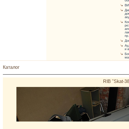
об
ВИ
Ди
до
ак
Ко
ре
ап
ла
пр.
До
Ау
и 
Бо
ма
Каталог
RIB "Skat-38