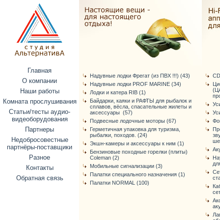
Главная
Надувные лодки Фрегат (из ПВХ !!!) (43)
CD
О компании
Надувные лодки PROF MARINE (34)
Ци
(Ц
Наши работы
Лодки и катера RIB (1)
про
Комната прослушивания
Байдарки, каяки и РАФТЫ для рыбалок и
Ус
сплавов, вёсла, спасательные жилеты и
Статьи/тесты аудио-
аксессуары (57)
Ус
видеоборудования
Подвесные лодочные моторы (67)
Фо
Партнеры
Герметичная упаковка для туризма,
Пр
рыбалки, походов. (24)
зв
Недобросовестные
ше
Экшн-камеры и аксессуары к ним (1)
партнёры-поставщики
Ак
Бензиновые походные горелки (плиты)
Разное
Coleman (2)
На
дл
Мобильные сигнализации (3)
Контакты
Се
Палатки специального назначения (1)
Обратная связь
ст
Палатки NORMAL (100)
Ка
се
Ак
ак
Ла