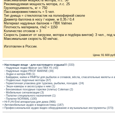
Максимальная мощность мотора, л.с. 30
Рекомендуемая мощность мотора, л.с. 25
Грузоподъемность, кг = 750
Пассажировместимость = 5 чел.
Тип днища = стеклопластик на полиэфирной смоле
Диаметр баллона в носу / корме, м 0,35 / 0,4
Материал надувных балонов = ПВХ Valmex
Плотность материала, г/м2 = 1150
Количество отсеков = 3
Скорость (зависит от загрузки, мотора и подбора винтов): 3 чел., под 
Максимальная скорость 60 км/час.
Изготовлен в России.
Цена: 91 600 руб
•
Настоящие вещи - для настоящего отдыха!!!
(333)
- Надувные лодки Фрегат (из ПВХ !!!) (43)
- Надувные лодки PROF MARINE (34)
- Лодки и катера RIB (1)
- Байдарки, каяки и РАФТЫ для рыбалок и сплавов, вёсла, спасательные жилеты и 
- Подвесные лодочные моторы (67)
- Герметичная упаковка для туризма, рыбалки, походов. (24)
- Экшн-камеры и аксессуары к ним (1)
- Бензиновые походные горелки (плиты) Coleman (2)
- Мобильные сигнализации (3)
- Палатки специального назначения (1)
- Палатки NORMAL (100)
• Hi-Fi,Hi-End аппаратура для дома (966)
• Автомобильные аудио и видеосистемы (187)
• Профессиональное аудио-видео оборудование и музыкальные инструменты (373)