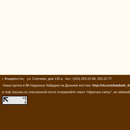
г. Владивосток, ул. Снеговая, дом 135 а, тел.: (423) 293-22-88; 293-22-77
Наша группа в ВК Надувные байдарки на Дальнем востоке:
http://vk.com/baidarki_d
e-mail: письма по электронной почте отправляйте через "обратную связь", не забывай