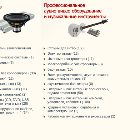
темы (компонентная
Струны для гитар (166)
Электрогитары (12)
тические системы (1)
Именные электрогитары (11)
мики (5)
Мелкосерийные электрогитары (3)
Бас-гитары (10)
 без кроссоверов) (30)
Электроакустические, акустические и
оки) (12)
классические гитары (9)
нальные) (13)
акустические бас-гитары (0)
хканальные) (11)
Гитарные и бас-гитарные процессоры,
педали эффектов (50)
-и канальные) (2)
Гитарные и бас-гитарные комбики,
ва (CD; DVD; USB;
усилители, кабинеты (108)
антены и т.п.) (28)
Ударные установки, барабаны и
орудование (кабели,
комплектующие (2)
ктора и т.п.) (34)
Кабели коммутационные и аксессуары (2)