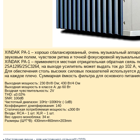
XINDAK PA-1 – хорошо сбалансированный, очень музыкальный аппара
звуковым полем, чувством ритма и точной фокусировкой музыкальны
XINDAK PA-1 – применяется местная отрицательная обратная связь п
2SA1295/2SC3264, на выходе усилитель может выдать ток до 102 А, ч
Для обеспечения столь высоких силовых показателей используется
на каждое плечо. Суммарная ёмкость фильтра для основного питания 
Выходная мощность: 230 Вт/8 Ом; 430 Вт/4 Ом
Выходная мощность в классе А: до 60 Вт
Входная чувствительность: 2V
THD: ≤0.02%
SNR: 100dB
Частотный диапазон: 10Hz~100KHz (-1dB)
Коэффициент дэмпфирования: 140
Статическая потребляемая мощность: ≤300 Вт
Входы: RCA – 1 шт. XLR – 1 шт.
Вес одного моноблока: 34 кг.
Размеры (Ш*Г*В): 430mm×460mm×203mm
• Настоящие вещи - для настоящего отдыха!!! (333)