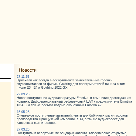
27.11.25
Приехали как всегда в ассортименте замечательные головки
звукоснимателя от фирмы Goldring для проигрывателей винила в том
числе E3 ; E4 и Goldring 1022 GX
27.09.25
Новое поступление аудиоаппаратуры Emotiva, в том числе долгожданная
новинка: Дифференциальный референсный ЦАП / предусилитель Emotiva
XDA-3, а так же весьма бодрые оконечники Emotiva A2.
15.05.25
Очередное поступление магнитной ленты для бобинных магнитофонов
производства Французской компании RTM, а так же аудиокассет для
кассетных магнитофонов.
27.03.25
Поступили в ассортименте байдарки Хатанга. Классические открытые