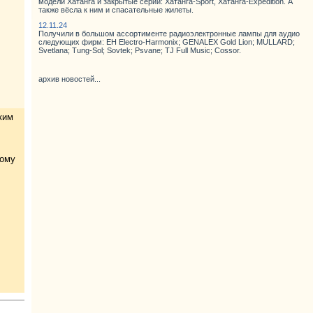
модели Хатанга и закрытые серии: Хатанга-Sport, Хатанга-Expedition. А
также вёсла к ним и спасательные жилеты.
12.11.24
Получили в большом ассортименте радиоэлектронные лампы для аудио
следующих фирм: EH Electro-Harmonix; GENALEX Gold Lion; MULLARD;
Svetlana; Tung-Sol; Sovtek; Psvane; TJ Full Music; Cossor.
архив новостей...
ким
ному