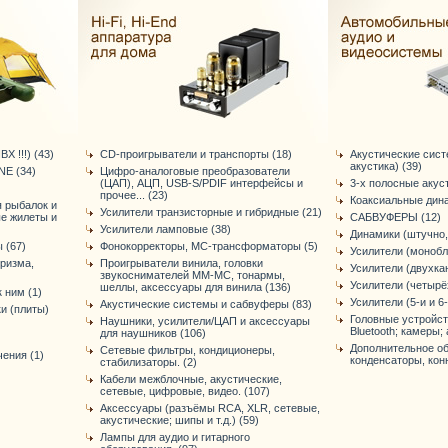
Х !!!) (43)
CD-проигрыватели и транспорты (18)
Акустические сис
акустика) (39)
E (34)
Цифро-аналоговые преобразователи
(ЦАП), АЦП, USB-S/PDIF интерфейсы и
3-х полосные акус
прочее... (23)
Коаксиальные дина
я рыбалок и
Усилители транзисторные и гибридные (21)
ые жилеты и
САБВУФЕРЫ (12)
Усилители ламповые (38)
Динамики (штучно,
 (67)
Фонокорректоры, МС-трансформаторы (5)
Усилители (монобл
уризма,
Проигрыватели винила, головки
Усилители (двухка
звукоснимателей ММ-МС, тонармы,
Усилители (четырё
шеллы, аксессуары для винила (136)
 ним (1)
Усилители (5-и и 6
Акустические системы и сабвуферы (83)
и (плиты)
Головные устройст
Наушники, усилители/ЦАП и аксессуары
Bluetooth; камеры; 
для наушников (106)
Дополнительное об
Сетевые фильтры, кондиционеры,
ения (1)
конденсаторы, конне
стабилизаторы. (2)
Кабели межблочные, акустические,
сетевые, цифровые, видео. (107)
Аксессуары (разъёмы RCA, XLR, сетевые,
акустические; шипы и т.д.) (59)
Лампы для аудио и гитарного