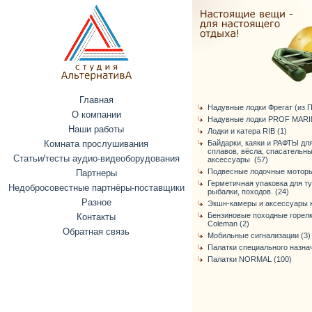
Главная
Надувные лодки Фрегат (из ПВ
О компании
Надувные лодки PROF MARIN
Наши работы
Лодки и катера RIB (1)
Комната прослушивания
Байдарки, каяки и РАФТЫ дл
сплавов, вёсла, спасательн
Статьи/тесты аудио-видеоборудования
аксессуары (57)
Подвесные лодочные моторы
Партнеры
Герметичная упаковка для т
Недобросовестные партнёры-поставщики
рыбалки, походов. (24)
Разное
Экшн-камеры и аксессуары к
Бензиновые походные горелк
Контакты
Coleman (2)
Обратная связь
Мобильные сигнализации (3)
Палатки специального назнач
Палатки NORMAL (100)