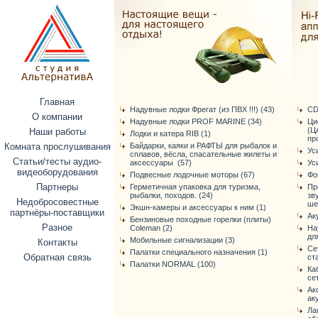
Главная
Надувные лодки Фрегат (из ПВХ !!!) (43)
CD
О компании
Надувные лодки PROF MARINE (34)
Ци
(Ц
Наши работы
Лодки и катера RIB (1)
про
Комната прослушивания
Байдарки, каяки и РАФТЫ для рыбалок и
Ус
сплавов, вёсла, спасательные жилеты и
Статьи/тесты аудио-
аксессуары (57)
Ус
видеоборудования
Подвесные лодочные моторы (67)
Фо
Партнеры
Герметичная упаковка для туризма,
Пр
рыбалки, походов. (24)
зв
Недобросовестные
ше
Экшн-камеры и аксессуары к ним (1)
партнёры-поставщики
Ак
Бензиновые походные горелки (плиты)
Разное
Coleman (2)
На
дл
Мобильные сигнализации (3)
Контакты
Се
Палатки специального назначения (1)
Обратная связь
ст
Палатки NORMAL (100)
Ка
се
Ак
ак
Ла