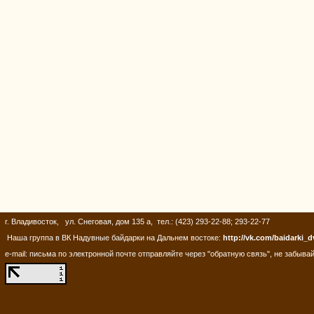
г. Владивосток, ул. Снеговая, дом 135 а, тел.: (423) 293-22-88; 293-22-77
Наша группа в ВК Надувные байдарки на Дальнем востоке:
http://vk.com/baidarki_d
e-mail: письма по электронной почте отправляйте через "обратную связь", не забывай