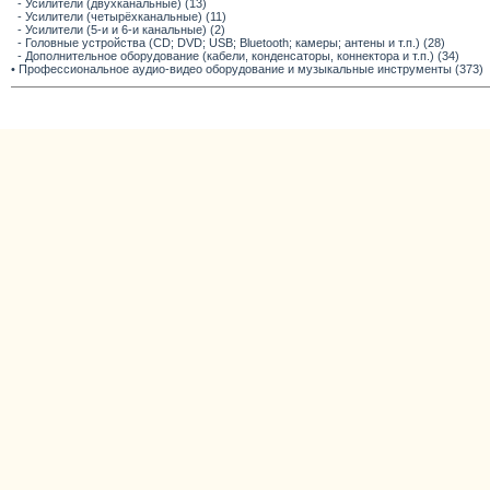
- Усилители (двухканальные) (13)
- Усилители (четырёхканальные) (11)
- Усилители (5-и и 6-и канальные) (2)
- Головные устройства (CD; DVD; USB; Bluetooth; камеры; антены и т.п.) (28)
- Дополнительное оборудование (кабели, конденсаторы, коннектора и т.п.) (34)
• Профессиональное аудио-видео оборудование и музыкальные инструменты (373)