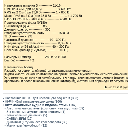
Напряжение питания В. ----------- 11-16
RMS на 4 Ом (при 13,8 В) ----------- 1 х 600 Вт
RMS на 2 Ом (при 13,8 В) ----------- 1 х 850 Вт
Макс. RMS на 2 Ом (при 13,8 В) ----------- 1 х 1 700 Вт
BASS BOOSTER ( +6dB/Oct) ----------- at 40 Hz
Переключатель фазы (0/180)
Сигнал/шум (дБ) ----------- 85
Дэмпинг-фактор ----------- > 300
Входная чувствительность ----------- 15 кОм
THD ----------- < 2%
Частотный диапазон ------------ 10 - 300 Гц
Входная чувствительность ----------- 0,3 – 6 В
НЧ – фильтр (24 дБ/окт) ---------- 40 – 300 Гц
Сабсоник-фильтр (12 дБ/окт) ---------- 10 Гц
Размеры (ШхВхД) ----------- 280 х 63 х 250
Вес (кг) ----------- 4,2
Итальянский бренд.
Разработка усилителей ведётся итальянскими инженерами.
Фирма имеет несколько патентов на применяемые в усилителях схемотехнические
Усилители отличаются высокой скоростью нарастания выходного сигнала (вдвое 
сравнимой и более высокой ценовых категорий), и отличным переходным затухани
Цена: 11 200 руб
• Настоящие вещи - для настоящего отдыха!!! (333)
• Hi-Fi,Hi-End аппаратура для дома (966)
•
Автомобильные аудио и видеосистемы
(187)
- Акустические системы (компонентная акустика) (39)
- 3-х полосные акустические системы (1)
- Коаксиальные динамики (5)
- САБВУФЕРЫ (12)
- Динамики (штучно, без кроссоверов) (30)
- Усилители (моноблоки) (12)