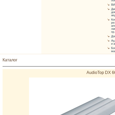
об
ВИ
Ди
до
ак
Ко
ре
ап
ла
пр.
До
Ау
и 
Бо
ма
Каталог
AudioTop DX 6