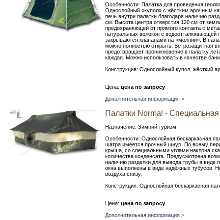
Особенности: Палатка для проведения геолог
Однослойный «купол» с жёстким арочным ка
печь внутри палатки благодаря наличию раз
см. Высота центра отверстия 120 см от земл
предохраняющей от прямого контакта с мета
натуральных волокон с водоотталкивающей п
закрываются клапанами на «молнии». В палат
можно полностью открыть. Ветрозащитная вн
предотвращает проникновение в палатку ле
каждая. Можно использовать в качестве бани
Конструкция: Однослойный купол, жёсткий а
Цена:
цена по запросу
Дополнительная информация >
Палатки Normal - Специальная 
Назначение: Зимний туризм.
Особенности: Однослойная бескаркасная пал
шатра имеется прочный шнур. По всему пер
крыша, со специальными углами наклона ска
количества конденсата. Предусмотрена возм
наличию разделки для вывода трубы в виде 
окна выполнены в виде надёжных тубусов. Н
воздуха снизу.
Конструкция: Однослойная бескаркасная пал
Цена:
цена по запросу
Дополнительная информация >