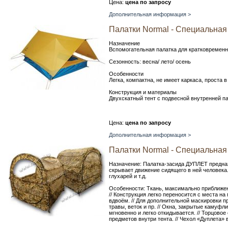
Цена:
цена по запросу
Дополнительная информация >
Палатки Normal - Специальная 
Назначение
Вспомогательная палатка для кратковременн
Сезонность: весна/ лето/ осень
Особенности
Легка, компактна, не имеет каркаса, проста в
Конструкция и материалы
Двухскатный тент с подвесной внутренней п
Цена:
цена по запросу
Дополнительная информация >
Палатки Normal - Специальная 
Назначение: Палатка-засида ДУПЛЕТ предназ
скрывает движение сидящего в ней человека. 
глухарей и т.д.
Особенности: Ткань, максимально приближе
// Конструкция легко переносится с места на
вдвоём. // Для дополнительной маскировки 
травы, веток и пр. // Окна, закрытые камуфли
мгновенно и легко откидывается. // Торцовое
предметов внутри тента. // Чехол «Дуплета» 