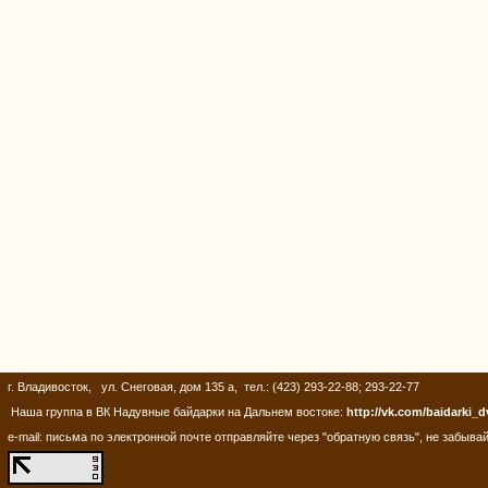
г. Владивосток, ул. Снеговая, дом 135 а, тел.: (423) 293-22-88; 293-22-77
Наша группа в ВК Надувные байдарки на Дальнем востоке:
http://vk.com/baidarki_d
e-mail: письма по электронной почте отправляйте через "обратную связь", не забывай