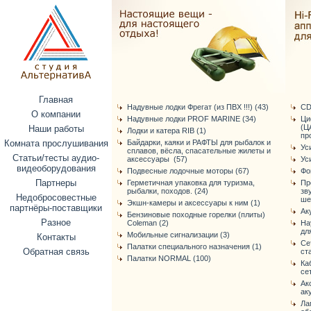
Главная
Надувные лодки Фрегат (из ПВХ !!!) (43)
CD
О компании
Надувные лодки PROF MARINE (34)
Ци
(Ц
Наши работы
Лодки и катера RIB (1)
про
Комната прослушивания
Байдарки, каяки и РАФТЫ для рыбалок и
Ус
сплавов, вёсла, спасательные жилеты и
Статьи/тесты аудио-
аксессуары (57)
Ус
видеоборудования
Подвесные лодочные моторы (67)
Фо
Партнеры
Герметичная упаковка для туризма,
Пр
рыбалки, походов. (24)
зв
Недобросовестные
ше
Экшн-камеры и аксессуары к ним (1)
партнёры-поставщики
Ак
Бензиновые походные горелки (плиты)
Разное
Coleman (2)
На
дл
Мобильные сигнализации (3)
Контакты
Се
Палатки специального назначения (1)
Обратная связь
ст
Палатки NORMAL (100)
Ка
се
Ак
ак
Ла