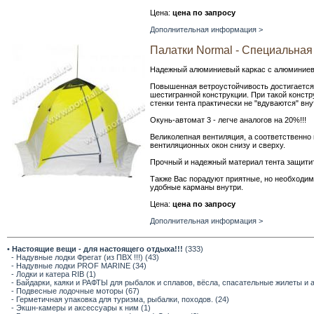
Цена:
цена по запросу
Дополнительная информация >
Палатки Normal - Специальная 
Надежный алюминиевый каркас с алюминие
Повышенная ветроустойчивость достигается 
шестигранной конструкции. При такой констр
стенки тента практически не "вдуваются" вну
Окунь-автомат 3 - легче аналогов на 20%!!!
Великолепная вентиляция, а соответственно
вентиляционных окон снизу и сверху.
Прочный и надежный материал тента защитит 
Также Вас порадуют приятные, но необходим
удобные карманы внутри.
Цена:
цена по запросу
Дополнительная информация >
•
Настоящие вещи - для настоящего отдыха!!!
(333)
- Надувные лодки Фрегат (из ПВХ !!!) (43)
- Надувные лодки PROF MARINE (34)
- Лодки и катера RIB (1)
- Байдарки, каяки и РАФТЫ для рыбалок и сплавов, вёсла, спасательные жилеты и 
- Подвесные лодочные моторы (67)
- Герметичная упаковка для туризма, рыбалки, походов. (24)
- Экшн-камеры и аксессуары к ним (1)