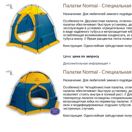
Палатки Normal - Специальная 
Назначение: Для любителей зимнего подлёдн
Особенности: Двухместная палатка, отлично
палатки обеспечивает быструю установку, до
эксплуатации в условиях отрицательных те
в виде надёжного тубуса и ветрозащитная юб
ослабляющая возникновение конденсата, из
тубуса внизу. // Яркая расцветка тента позв
Конструкция: Однослойная трёхдуговая полу
Цена:
цена по запросу
Дополнительная информация >
Палатки Normal - Специальная 
Назначение: Для любителей зимнего подлёдн
Особенности: Четырёхместная палатка, отли
палатки обеспечивает быструю установку, дос
позволяет стоять внутри в полный рост. // 
температур палатки оснащены специальными 
ветрозащитная юбка по периметру палатки. 
окон и модифицированных отдушин-тубусов вн
экстренных случаях.
Конструкция: Однослойная трёхдуговая полу