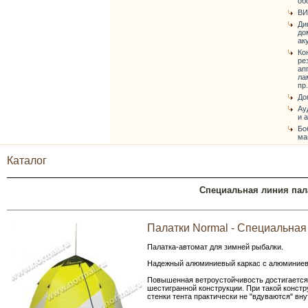
об
ВИ
Ди
до
ак
Ко
ре
ап
ла
пр.
До
Ау
и 
Бо
ма
Каталог
Специальная линия пал
Палатки Normal - Специальная 
Палатка-автомат для зимней рыбалки.
Надежный алюминиевый каркас с алюминие
Повышенная ветроустойчивость достигается 
шестигранной конструкции. При такой констр
стенки тента практически не "вдуваются" вну