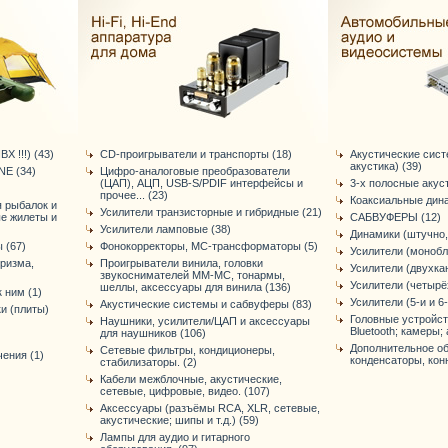
Х !!!) (43)
CD-проигрыватели и транспорты (18)
Акустические сис
акустика) (39)
E (34)
Цифро-аналоговые преобразователи
(ЦАП), АЦП, USB-S/PDIF интерфейсы и
3-х полосные акус
прочее... (23)
Коаксиальные дина
я рыбалок и
Усилители транзисторные и гибридные (21)
ые жилеты и
САБВУФЕРЫ (12)
Усилители ламповые (38)
Динамики (штучно,
 (67)
Фонокорректоры, МС-трансформаторы (5)
Усилители (монобл
уризма,
Проигрыватели винила, головки
Усилители (двухка
звукоснимателей ММ-МС, тонармы,
Усилители (четырё
шеллы, аксессуары для винила (136)
 ним (1)
Усилители (5-и и 6
Акустические системы и сабвуферы (83)
и (плиты)
Головные устройст
Наушники, усилители/ЦАП и аксессуары
Bluetooth; камеры; 
для наушников (106)
Дополнительное об
Сетевые фильтры, кондиционеры,
ения (1)
конденсаторы, конне
стабилизаторы. (2)
Кабели межблочные, акустические,
сетевые, цифровые, видео. (107)
Аксессуары (разъёмы RCA, XLR, сетевые,
акустические; шипы и т.д.) (59)
Лампы для аудио и гитарного