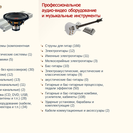
темы (компонентная
Струны для гитар (166)
Электрогитары (12)
тические системы (1)
Именные электрогитары (11)
мики (5)
Мелкосерийные электрогитары (3)
Бас-гитары (10)
 без кроссоверов) (30)
Электроакустические, акустические и
оки) (12)
классические гитары (9)
нальные) (13)
акустические бас-гитары (0)
хканальные) (11)
Гитарные и бас-гитарные процессоры,
педали эффектов (50)
-и канальные) (2)
Гитарные и бас-гитарные комбики,
ва (CD; DVD; USB;
усилители, кабинеты (108)
антены и т.п.) (28)
Ударные установки, барабаны и
орудование (кабели,
комплектующие (2)
ктора и т.п.) (34)
Кабели коммутационные и аксессуары (2)