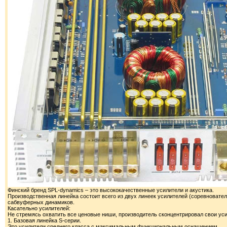
Финский бренд SPL-dynamics – это высококачественные усилители и акустика.
Производственная линейка состоит всего из двух линеек усилителей (соревнователь
сабвуферных динамиков.
Касательно усилителей:
Не стремясь охватить все ценовые ниши, производитель сконцентрировал свои уси
1. Базовая линейка S-серии.
Это усилители среднего класса с максимальным функциональным оснащением.