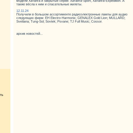
модели Хатанга и закрытые серии: Хатанга-Sport, Хатанга-Expedition. А
также вёсла к ним и спасательные жилеты.
12.11.24
Получили в большом ассортименте радиоэлектронные лампы для аудио
следующих фирм: EH Electro-Harmonix; GENALEX Gold Lion; MULLARD;
Svetlana; Tung-Sol; Sovtek; Psvane; TJ Full Music; Cossor.
архив новостей...
ть