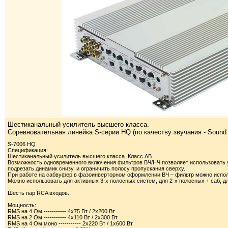
Шестиканальный усилитель высшего класса.
Соревновательная линейка S-серии HQ (по качеству звучания - Sound Q
S-7006 HQ
Спецификация:
Шестиканальный усилитель высшего класса. Класс АВ.
Возможность одновременного включения фильтров ВЧ/НЧ позволяет использовать 
подрезать динамик снизу, и ограничить полосу пропускания сверху.
При работе на сабвуфер в фазоинверторном оформлении ВЧ – фильтр можно испол
Можно использовать для активных 3-х полосных систем, для 2-х полосных + саб, д
Шесть пар RCA входов.
Мощность:
RMS на 4 Ом ----------- 4х75 Вт / 2х200 Вт
RMS на 2 Ом ----------- 4х110 Вт / 2х300 Вт
RMS на 4 Ом моно ----------- 2х220 Вт / 1х600 Вт