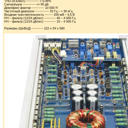
THD (А-класс) ----------- < 0,08%
Сигнал/шум ----------- >> 95 дБ
Демпфинг-фактор ----------- 10 000 !!!
Частотный диапазон ------------ 20 Гц – > 30 кГц
Входная чувствительность ------- 200 мВ – 4,5 В
НЧ – фильтр (12/24 дБ/окт) ---------- 40 – 4 000 Гц
НЧ – фильтр (12/24 дБ/окт) ---------- 15 – 4 000 Гц
Размеры (ШхВхД) ---------- 222 х 54 х 580