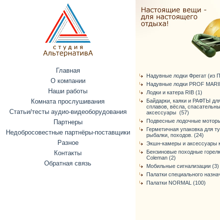
Главная
Надувные лодки Фрегат (из ПВ
О компании
Надувные лодки PROF MARIN
Наши работы
Лодки и катера RIB (1)
Комната прослушивания
Байдарки, каяки и РАФТЫ дл
сплавов, вёсла, спасательн
Статьи/тесты аудио-видеоборудования
аксессуары (57)
Подвесные лодочные моторы
Партнеры
Герметичная упаковка для т
Недобросовестные партнёры-поставщики
рыбалки, походов. (24)
Разное
Экшн-камеры и аксессуары к
Бензиновые походные горелк
Контакты
Coleman (2)
Обратная связь
Мобильные сигнализации (3)
Палатки специального назнач
Палатки NORMAL (100)