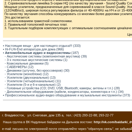
2. Соревновательная линейка S-серии HQ (по качеству звучания - Sound Quality Com
Мощные усилители, предназначенные для соревнований в классе Sound Quality. У
(12/24dB/oct), широкая полоса регулировок фильтра от 40-4000Hz на НЧ и от 15-40
По качеству звучания способны конкурировать со многими более дорогими усилит
Это достигается:
1. использованием грамотной схемотехники.
2. Правильной топологией печатных плат.
3. Тщательным подбором комплектующих с оптимальным соотношением цена/каче
Це
• Настоящие вещи - для настоящего отдыха!!! (333)
• Hi-Fi,Hi-End аппаратура для дома (966)
•
Автомобильные аудио и видеосистемы
(187)
- Акустические системы (компонентная акустика) (39)
- 3-х полосные акустические системы (1)
- Коаксиальные динамики (5)
- САБВУФЕРЫ (12)
- Динамики (штучно, без кроссоверов) (30)
- Усилители (моноблоки) (12)
- Усилители (двухканальные) (13)
- Усилители (четырёхканальные) (11)
- Усилители (5-и и 6-и канальные) (2)
- Головные устройства (CD; DVD; USB; Bluetooth; камеры; антены и т.п.) (28)
- Дополнительное оборудование (кабели, конденсаторы, коннектора и т.п.) (34)
• Профессиональное аудио-видео оборудование и музыкальные инструменты (373)
г. Владивосток, ул. Снеговая, дом 135 а, тел.: (423) 293-22-88; 293-22-77
Наша группа в ВК Надувные байдарки на Дальнем востоке:
http://vk.com/baidarki_d
e-mail: письма по электронной почте отправляйте через "обратную связь", не забывай