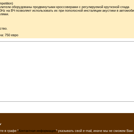
petition)
силители оборудованы продвинутыми кроссоверами с регулируемой крутизной спада
00Hz на ВЧ позволяет использовать их при пополосной инсталяции акустики в автомоби
елями.
ство.
на: 750 евро
v
те в графе "
Контактная информация
" указывать свой e-mail, иначе мы не сможем Вам 