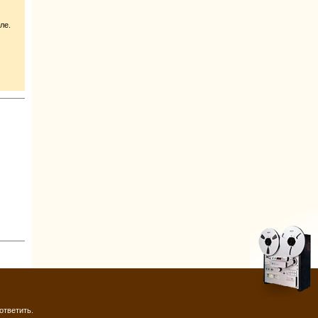
ле.
ответить.