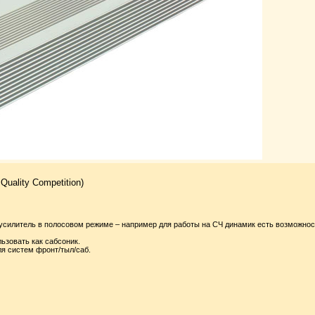
uality Competition)
усилитель в полосовом режиме – например для работы на СЧ динамик есть возможнос
ьзовать как сабсоник.
ля систем фронт/тыл/саб.