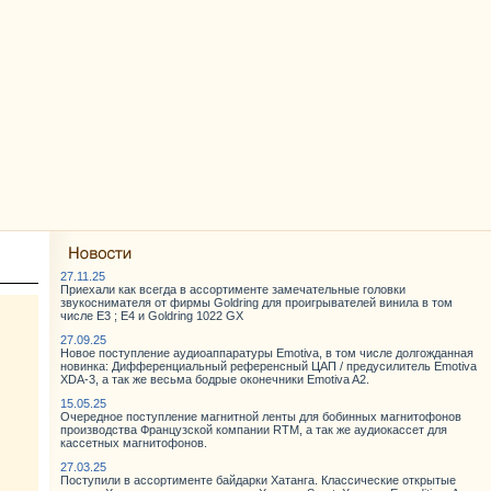
27.11.25
Приехали как всегда в ассортименте замечательные головки
звукоснимателя от фирмы Goldring для проигрывателей винила в том
числе E3 ; E4 и Goldring 1022 GX
27.09.25
Новое поступление аудиоаппаратуры Emotiva, в том числе долгожданная
новинка: Дифференциальный референсный ЦАП / предусилитель Emotiva
XDA-3, а так же весьма бодрые оконечники Emotiva A2.
15.05.25
Очередное поступление магнитной ленты для бобинных магнитофонов
производства Французской компании RTM, а так же аудиокассет для
кассетных магнитофонов.
27.03.25
Поступили в ассортименте байдарки Хатанга. Классические открытые