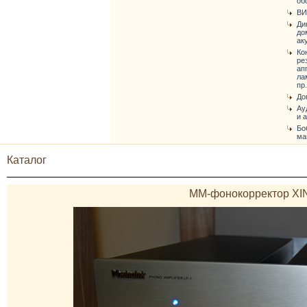
об
ВИ
Ди
до
ак
Ко
ре
ап
ла
пр.
До
Ау
и 
Бо
ма
Каталог
ММ-фонокорректор XI