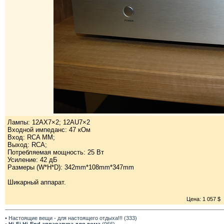
Лампы: 12AX7×2; 12AU7×2
Входной импеданс: 47 кОм
Вход: RCA MM;
Выход: RCA;
Потребляемая мощность: 25 Вт
Усиление: 42 дБ
Размеры (W*H*D): 342mm*108mm*347mm
Шикарный аппарат.
Цена: 1 057 $
• Настоящие вещи - для настоящего отдыха!!! (333)