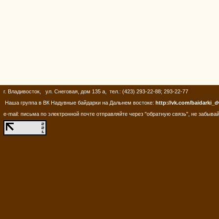
г. Владивосток, ул. Снеговая, дом 135 а, тел.: (423) 293-22-88; 293-22-77
Наша группа в ВК Надувные байдарки на Дальнем востоке:
http://vk.com/baidarki_d
e-mail: письма по электронной почте отправляйте через "обратную связь", не забывай