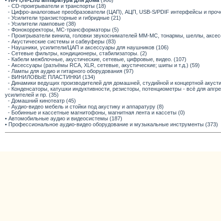
•
Hi-Fi,Hi-End аппаратура для дома
(966)
- CD-проигрыватели и транспорты (18)
- Цифро-аналоговые преобразователи (ЦАП), АЦП, USB-S/PDIF интерфейсы и прочее
- Усилители транзисторные и гибридные (21)
- Усилители ламповые (38)
- Фонокорректоры, МС-трансформаторы (5)
- Проигрыватели винила, головки звукоснимателей ММ-МС, тонармы, шеллы, аксес
- Акустические системы и сабвуферы (83)
- Наушники, усилители/ЦАП и аксессуары для наушников (106)
- Сетевые фильтры, кондиционеры, стабилизаторы. (2)
- Кабели межблочные, акустические, сетевые, цифровые, видео. (107)
- Аксессуары (разъёмы RCA, XLR, сетевые, акустические; шипы и т.д.) (59)
- Лампы для аудио и гитарного оборудования (97)
- ВИНИЛОВЫЕ ПЛАСТИНКИ (134)
- Динамики ведущих производителей для домашней, студийной и концертной акустик
- Конденсаторы, катушки индуктивности, резисторы, потенциометры - всё для апг
усилителей и пр. (35)
- Домашний кинотеатр (45)
- Аудио-видео мебель и стойки под акустику и аппаратуру (8)
- Бобинные и кассетные магнитофоны, магнитная лента и кассеты (0)
• Автомобильные аудио и видеосистемы (187)
• Профессиональное аудио-видео оборудование и музыкальные инструменты (373)