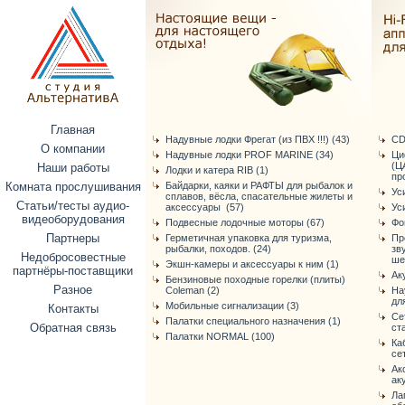
Главная
Надувные лодки Фрегат (из ПВХ !!!) (43)
CD
О компании
Надувные лодки PROF MARINE (34)
Ци
(Ц
Наши работы
Лодки и катера RIB (1)
про
Комната прослушивания
Байдарки, каяки и РАФТЫ для рыбалок и
Ус
сплавов, вёсла, спасательные жилеты и
Статьи/тесты аудио-
аксессуары (57)
Ус
видеоборудования
Подвесные лодочные моторы (67)
Фо
Партнеры
Герметичная упаковка для туризма,
Пр
рыбалки, походов. (24)
зв
Недобросовестные
ше
Экшн-камеры и аксессуары к ним (1)
партнёры-поставщики
Ак
Бензиновые походные горелки (плиты)
Разное
Coleman (2)
На
дл
Мобильные сигнализации (3)
Контакты
Се
Палатки специального назначения (1)
Обратная связь
ст
Палатки NORMAL (100)
Ка
се
Ак
ак
Ла