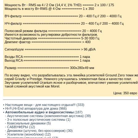
Мощность Вт - RMS на 4 / 2 Ом (14,4 V, 1% THD) ====== 2 x 100 / 175
Мощность в мосту Вт-RMS @ 4 Ом =========== 1 x 350
ВЧ-фильтр ============================== 20 – 400 Гц // 200 – 4000 Гц
НЧ-фильтр =============================== 20 – 400 Гц // 200 – 4000 Гц
Полосовой режим фильтра ================== 20 – 4000 Гц
Имеется возможность регулировки добротности фильтров.
Частотный диапазон ======================= 5-30 000 Гц
Демпинг-фактор =========================== > 400
Сигнал/шум ============================== > 96 дБ/А
Входы RCA ============================== 1 пара
Выход RCA ============================== 1 пара
Размер ============================ 300х280х49 мм
По всему видно, что разрабатывалась эта линейка усилителей Ground Zero теми 
серий Gravity и Prestige. Немного улучшилась элементная база и качество плат.
Звучание усилителей Uranium ясное и разборчивое, впечатляет умение усилителей
такой сложной акустикой как Morel.
Цена: 350 евро
• Настоящие вещи - для настоящего отдыха!!! (333)
• Hi-Fi,Hi-End аппаратура для дома (966)
•
Автомобильные аудио и видеосистемы
(187)
- Акустические системы (компонентная акустика) (39)
- 3-х полосные акустические системы (1)
- Коаксиальные динамики (5)
- САБВУФЕРЫ (12)
- Динамики (штучно, без кроссоверов) (30)
- Усилители (моноблоки) (12)