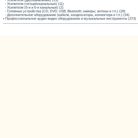
- Усилители (двухканальные) (13)
- Усилители (четырёхканальные) (11)
- Усилители (5-и и 6-и канальные) (2)
- Головные устройства (CD; DVD; USB; Bluetooth; камеры; антены и т.п.) (28)
- Дополнительное оборудование (кабели, конденсаторы, коннектора и т.п.) (34)
• Профессиональное аудио-видео оборудование и музыкальные инструменты (373)