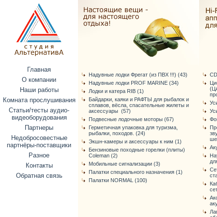
Главная
Надувные лодки Фрегат (из ПВХ !!!) (43)
CD
О компании
Надувные лодки PROF MARINE (34)
Ци
(Ц
Наши работы
Лодки и катера RIB (1)
про
Комната прослушивания
Байдарки, каяки и РАФТЫ для рыбалок и
Ус
сплавов, вёсла, спасательные жилеты и
Статьи/тесты аудио-
аксессуары (57)
Ус
видеоборудования
Подвесные лодочные моторы (67)
Фо
Партнеры
Герметичная упаковка для туризма,
Пр
рыбалки, походов. (24)
зв
Недобросовестные
ше
Экшн-камеры и аксессуары к ним (1)
партнёры-поставщики
Ак
Бензиновые походные горелки (плиты)
Разное
Coleman (2)
На
дл
Мобильные сигнализации (3)
Контакты
Се
Палатки специального назначения (1)
Обратная связь
ст
Палатки NORMAL (100)
Ка
се
Ак
ак
Ла