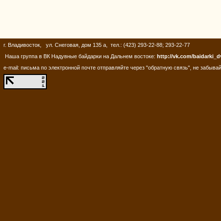
г. Владивосток, ул. Снеговая, дом 135 а, тел.: (423) 293-22-88; 293-22-77
Наша группа в ВК Надувные байдарки на Дальнем востоке:
http://vk.com/baidarki_d
e-mail: письма по электронной почте отправляйте через "обратную связь", не забывай