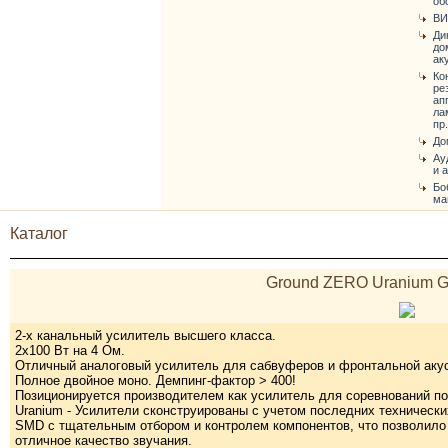
об
ВИ
Ди
до
ак
Ко
ре
ап
ла
пр.
До
Ау
и 
Бо
ма
Каталог
Ground ZERO Uranium 
2-х канальный усилитель высшего класса.
2х100 Вт на 4 Ом.
Отличный аналоговый усилитель для сабвуферов и фронтальной акус
Полное двойное моно. Демпинг-фактор > 400!
Позиционируется производителем как усилитель для соревнований по
Uranium - Усилители сконструированы с учетом последних техническ
SMD с тщательным отбором и контролем компонентов, что позволило
отличное качество звучания.