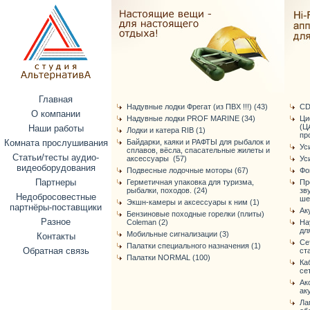
Главная
Надувные лодки Фрегат (из ПВХ !!!) (43)
CD
О компании
Надувные лодки PROF MARINE (34)
Ци
(Ц
Наши работы
Лодки и катера RIB (1)
про
Комната прослушивания
Байдарки, каяки и РАФТЫ для рыбалок и
Ус
сплавов, вёсла, спасательные жилеты и
Статьи/тесты аудио-
аксессуары (57)
Ус
видеоборудования
Подвесные лодочные моторы (67)
Фо
Партнеры
Герметичная упаковка для туризма,
Пр
рыбалки, походов. (24)
зв
Недобросовестные
ше
Экшн-камеры и аксессуары к ним (1)
партнёры-поставщики
Ак
Бензиновые походные горелки (плиты)
Разное
Coleman (2)
На
дл
Мобильные сигнализации (3)
Контакты
Се
Палатки специального назначения (1)
Обратная связь
ст
Палатки NORMAL (100)
Ка
се
Ак
ак
Ла