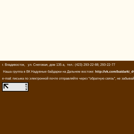
г. Владивосток, ул. Снеговая, дом 135 а, тел.: (423) 293-22-88; 293-22-77
Наша группа в ВК Надувные байдарки на Дальнем востоке:
http://vk.com/baidarki_d
e-mail: письма по электронной почте отправляйте через "обратную связь", не забывай