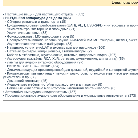
Цена: по запрос
• Настоящие вещи - для настоящего отдыха!!! (333)
•
Hi-Fi,Hi-End аппаратура для дома
(966)
- CD-проигрыватели и транспорты (18)
- Цифро-аналоговые преобразователи (ЦАП), АЦП, USB-S/PDIF интерфейсы и прочее
- Усилители транзисторные и гибридные (21)
- Усилители ламповые (38)
- Фонокорректоры, МС-трансформаторы (5)
- Проигрыватели винила, головки звукоснимателей ММ-МС, тонармы, шеллы, аксес
- Акустические системы и сабвуферы (83)
- Наушники, усилители/ЦАП и аксессуары для наушников (106)
- Сетевые фильтры, кондиционеры, стабилизаторы. (2)
- Кабели межблочные, акустические, сетевые, цифровые, видео. (107)
- Аксессуары (разъёмы RCA, XLR, сетевые, акустические; шипы и т.д.) (59)
- Лампы для аудио и гитарного оборудования (97)
- ВИНИЛОВЫЕ ПЛАСТИНКИ (134)
- Динамики ведущих производителей для домашней, студийной и концертной акустик
- Конденсаторы, катушки индуктивности, резисторы, потенциометры - всё для апг
усилителей и пр. (35)
- Домашний кинотеатр (45)
- Аудио-видео мебель и стойки под акустику и аппаратуру (8)
- Бобинные и кассетные магнитофоны, магнитная лента и кассеты (0)
• Автомобильные аудио и видеосистемы (187)
• Профессиональное аудио-видео оборудование и музыкальные инструменты (373)