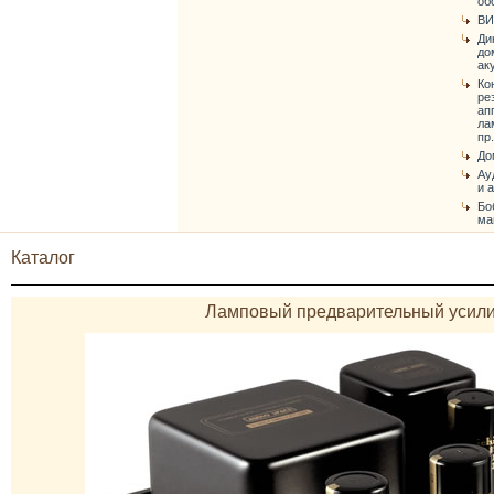
об
ВИ
Ди
до
ак
Ко
ре
ап
ла
пр.
До
Ау
и 
Бо
ма
Каталог
Ламповый предварительный усилит