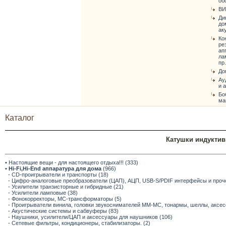
об
ВИ
Ди
до
ак
Ко
ре
ап
ла
пр.
До
Ау
и 
Бо
ма
Каталог
Катушки индуктив
• Настоящие вещи - для настоящего отдыха!!! (333)
•
Hi-Fi,Hi-End аппаратура для дома
(966)
- CD-проигрыватели и транспорты (18)
- Цифро-аналоговые преобразователи (ЦАП), АЦП, USB-S/PDIF интерфейсы и прочее
- Усилители транзисторные и гибридные (21)
- Усилители ламповые (38)
- Фонокорректоры, МС-трансформаторы (5)
- Проигрыватели винила, головки звукоснимателей ММ-МС, тонармы, шеллы, аксес
- Акустические системы и сабвуферы (83)
- Наушники, усилители/ЦАП и аксессуары для наушников (106)
- Сетевые фильтры, кондиционеры, стабилизаторы. (2)