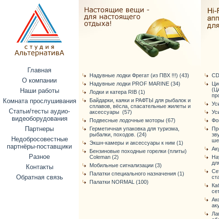
Главная
Надувные лодки Фрегат (из ПВХ !!!) (43)
CD
О компании
Надувные лодки PROF MARINE (34)
Ци
(Ц
Наши работы
Лодки и катера RIB (1)
про
Комната прослушивания
Байдарки, каяки и РАФТЫ для рыбалок и
Ус
сплавов, вёсла, спасательные жилеты и
Статьи/тесты аудио-
аксессуары (57)
Ус
видеоборудования
Подвесные лодочные моторы (67)
Фо
Партнеры
Герметичная упаковка для туризма,
Пр
рыбалки, походов. (24)
зв
Недобросовестные
ше
Экшн-камеры и аксессуары к ним (1)
партнёры-поставщики
Ак
Бензиновые походные горелки (плиты)
Разное
Coleman (2)
На
дл
Мобильные сигнализации (3)
Контакты
Се
Палатки специального назначения (1)
Обратная связь
ст
Палатки NORMAL (100)
Ка
се
Ак
ак
Ла