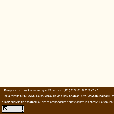
г. Владивосток, ул. Снеговая, дом 135 а, тел.: (423) 293-22-88; 293-22-77
Наша группа в ВК Надувные байдарки на Дальнем востоке:
http://vk.com/baidarki_d
e-mail: письма по электронной почте отправляйте через "обратную связь", не забывай