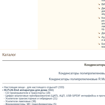
об
ВИ
Ди
до
ак
Ко
ре
ап
ла
пр.
До
Ау
и 
Бо
ма
Каталог
Конденсатор
Конденсаторы полипропиленовы
Конденсаторы полипропиленовые R.
• Настоящие вещи - для настоящего отдыха!!! (333)
•
Hi-Fi,Hi-End аппаратура для дома
(966)
- CD-проигрыватели и транспорты (18)
- Цифро-аналоговые преобразователи (ЦАП), АЦП, USB-S/PDIF интерфейсы и прочее
- Усилители транзисторные и гибридные (21)
- Усилители ламповые (38)
- Фонокорректоры, МС-трансформаторы (5)