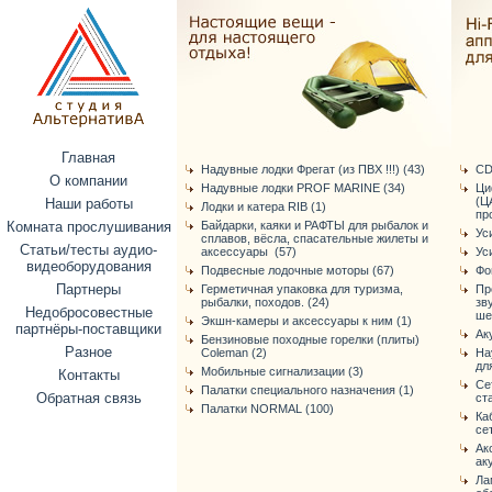
Главная
Надувные лодки Фрегат (из ПВХ !!!) (43)
CD
О компании
Надувные лодки PROF MARINE (34)
Ци
(Ц
Наши работы
Лодки и катера RIB (1)
про
Комната прослушивания
Байдарки, каяки и РАФТЫ для рыбалок и
Ус
сплавов, вёсла, спасательные жилеты и
Статьи/тесты аудио-
аксессуары (57)
Ус
видеоборудования
Подвесные лодочные моторы (67)
Фо
Партнеры
Герметичная упаковка для туризма,
Пр
рыбалки, походов. (24)
зв
Недобросовестные
ше
Экшн-камеры и аксессуары к ним (1)
партнёры-поставщики
Ак
Бензиновые походные горелки (плиты)
Разное
Coleman (2)
На
дл
Мобильные сигнализации (3)
Контакты
Се
Палатки специального назначения (1)
Обратная связь
ст
Палатки NORMAL (100)
Ка
се
Ак
ак
Ла