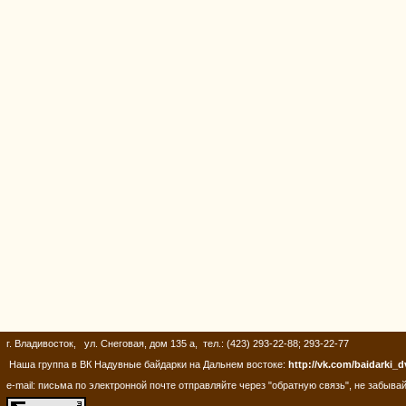
г. Владивосток, ул. Снеговая, дом 135 а, тел.: (423) 293-22-88; 293-22-77
Наша группа в ВК Надувные байдарки на Дальнем востоке:
http://vk.com/baidarki_d
e-mail: письма по электронной почте отправляйте через "обратную связь", не забывай