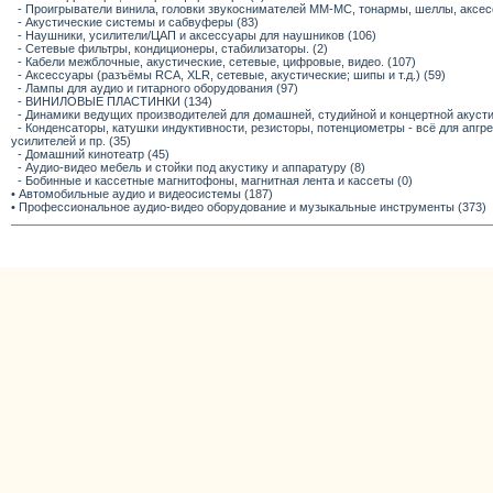
- Проигрыватели винила, головки звукоснимателей ММ-МС, тонармы, шеллы, аксес
- Акустические системы и сабвуферы (83)
- Наушники, усилители/ЦАП и аксессуары для наушников (106)
- Сетевые фильтры, кондиционеры, стабилизаторы. (2)
- Кабели межблочные, акустические, сетевые, цифровые, видео. (107)
- Аксессуары (разъёмы RCA, XLR, сетевые, акустические; шипы и т.д.) (59)
- Лампы для аудио и гитарного оборудования (97)
- ВИНИЛОВЫЕ ПЛАСТИНКИ (134)
- Динамики ведущих производителей для домашней, студийной и концертной акустик
- Конденсаторы, катушки индуктивности, резисторы, потенциометры - всё для апг
усилителей и пр. (35)
- Домашний кинотеатр (45)
- Аудио-видео мебель и стойки под акустику и аппаратуру (8)
- Бобинные и кассетные магнитофоны, магнитная лента и кассеты (0)
• Автомобильные аудио и видеосистемы (187)
• Профессиональное аудио-видео оборудование и музыкальные инструменты (373)