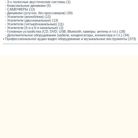
- 3-х полосные акустические системы (1)
- Коаксиальные динамики (5)
- САБВУФЕРЫ (12)
- Динамики (штучно, без кроссоверов) (30)
- Усилители (моноблоки) (12)
- Усилители (двухканальные) (13)
- Усилители (четырёхканальные) (11)
- Усилители (5-и и 6-и канальные) (2)
- Головные устройства (CD; DVD; USB; Bluetooth; камеры; антены и т.п.) (28)
- Дополнительное оборудование (кабели, конденсаторы, коннектора и т.п.) (34)
• Профессиональное аудио-видео оборудование и музыкальные инструменты (373)