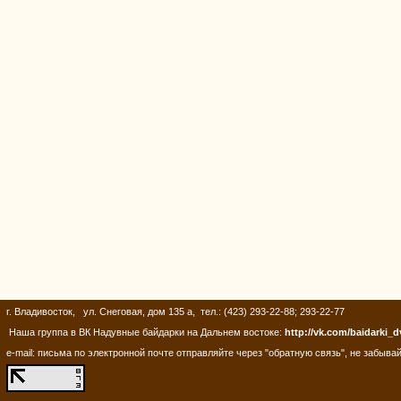
г. Владивосток, ул. Снеговая, дом 135 а, тел.: (423) 293-22-88; 293-22-77
Наша группа в ВК Надувные байдарки на Дальнем востоке:
http://vk.com/baidarki_d
e-mail: письма по электронной почте отправляйте через "обратную связь", не забывай