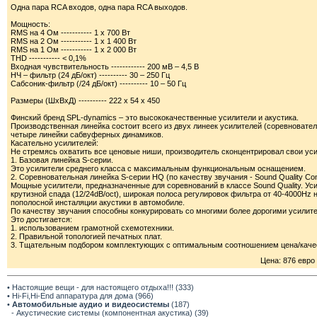
Одна пара RCA входов, одна пара RCA выходов.
Мощность:
RMS на 4 Ом ----------- 1 х 700 Вт
RMS на 2 Ом ----------- 1 х 1 400 Вт
RMS на 1 Ом ----------- 1 х 2 000 Вт
THD ----------- < 0,1%
Входная чувствительность ------------ 200 мВ – 4,5 В
НЧ – фильтр (24 дБ/окт) ---------- 30 – 250 Гц
Сабсоник-фильтр (/24 дБ/окт) ---------- 10 – 50 Гц
Размеры (ШхВхД) ---------- 222 х 54 х 450
Финский бренд SPL-dynamics – это высококачественные усилители и акустика.
Производственная линейка состоит всего из двух линеек усилителей (соревнователь
четыре линейки сабвуферных динамиков.
Касательно усилителей:
Не стремясь охватить все ценовые ниши, производитель сконцентрировал свои уси
1. Базовая линейка S-серии.
Это усилители среднего класса с максимальным функциональным оснащением.
2. Соревновательная линейка S-серии HQ (по качеству звучания - Sound Quality Com
Мощные усилители, предназначенные для соревнований в классе Sound Quality. У
крутизной спада (12/24dB/oct), широкая полоса регулировок фильтра от 40-4000Hz 
пополосной инсталяции акустики в автомобиле.
По качеству звучания способны конкурировать со многими более дорогими усилит
Это достигается:
1. использованием грамотной схемотехники.
2. Правильной топологией печатных плат.
3. Тщательным подбором комплектующих с оптимальным соотношением цена/каче
Цена: 876 евро
• Настоящие вещи - для настоящего отдыха!!! (333)
• Hi-Fi,Hi-End аппаратура для дома (966)
•
Автомобильные аудио и видеосистемы
(187)
- Акустические системы (компонентная акустика) (39)