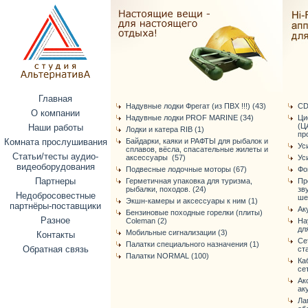
Главная
Надувные лодки Фрегат (из ПВХ !!!) (43)
CD
О компании
Надувные лодки PROF MARINE (34)
Ци
(Ц
Наши работы
Лодки и катера RIB (1)
про
Комната прослушивания
Байдарки, каяки и РАФТЫ для рыбалок и
Ус
сплавов, вёсла, спасательные жилеты и
Статьи/тесты аудио-
аксессуары (57)
Ус
видеоборудования
Подвесные лодочные моторы (67)
Фо
Партнеры
Герметичная упаковка для туризма,
Пр
рыбалки, походов. (24)
зв
Недобросовестные
ше
Экшн-камеры и аксессуары к ним (1)
партнёры-поставщики
Ак
Бензиновые походные горелки (плиты)
Разное
Coleman (2)
На
дл
Мобильные сигнализации (3)
Контакты
Се
Палатки специального назначения (1)
Обратная связь
ст
Палатки NORMAL (100)
Ка
се
Ак
ак
Ла