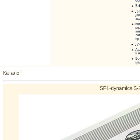
об
ВИ
Ди
до
ак
Ко
ре
ап
ла
пр.
До
Ау
и 
Бо
ма
Каталог
SPL-dynamics S-