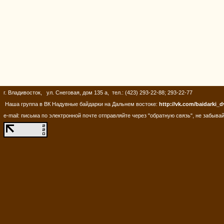
г. Владивосток, ул. Снеговая, дом 135 а, тел.: (423) 293-22-88; 293-22-77
Наша группа в ВК Надувные байдарки на Дальнем востоке:
http://vk.com/baidarki_d
e-mail: письма по электронной почте отправляйте через "обратную связь", не забывай