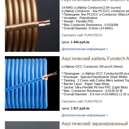
14 AWG α (Alpha) Conductor(2.04 sq.mm)
α (Alpha) Conductor - fine PCOCC conductor wir
* Проводник: fine PCOCC α-Conductor (80pc
* Insulation : Polyethylene
* Sheath : Flexible PVC
* Max Conductor Resistance : 0.010Ω/M
* Overall Diameter :6.5mm (14 AWG)
Смотрите сайт FURUTECH
.
Цена:
1 444 руб./м
Дополнительная информация >
Акустический кабель Furutech 
α (Alpha)-OCC Conductor (56 pcs/0.18mm)
* Проводник : α (Alpha)-OCC Conductor(56 pc
* Изоляция : Special Polyethylene (Red/ White)
* Twisting : 2 Cores with Cotton fillers twisted T
* Barrier Layer : Paper Tape Wrap
* Jacket: Ultra Flexible Pb free PVC (Light Blue)
* Max. Conductor Resistance : 0.0135 Ω/ M
* Overall Diameter : 8.9 mm (≒15 AWG)/ (1.42 
Смотрите сайт FURUTECH
.
Цена:
1 917 руб./м
Дополнительная информация >
Акустический экранированный 