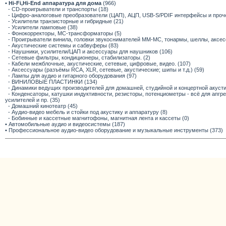
•
Hi-Fi,Hi-End аппаратура для дома
(966)
- CD-проигрыватели и транспорты (18)
- Цифро-аналоговые преобразователи (ЦАП), АЦП, USB-S/PDIF интерфейсы и прочее
- Усилители транзисторные и гибридные (21)
- Усилители ламповые (38)
- Фонокорректоры, МС-трансформаторы (5)
- Проигрыватели винила, головки звукоснимателей ММ-МС, тонармы, шеллы, аксес
- Акустические системы и сабвуферы (83)
- Наушники, усилители/ЦАП и аксессуары для наушников (106)
- Сетевые фильтры, кондиционеры, стабилизаторы. (2)
- Кабели межблочные, акустические, сетевые, цифровые, видео. (107)
- Аксессуары (разъёмы RCA, XLR, сетевые, акустические; шипы и т.д.) (59)
- Лампы для аудио и гитарного оборудования (97)
- ВИНИЛОВЫЕ ПЛАСТИНКИ (134)
- Динамики ведущих производителей для домашней, студийной и концертной акустик
- Конденсаторы, катушки индуктивности, резисторы, потенциометры - всё для апг
усилителей и пр. (35)
- Домашний кинотеатр (45)
- Аудио-видео мебель и стойки под акустику и аппаратуру (8)
- Бобинные и кассетные магнитофоны, магнитная лента и кассеты (0)
• Автомобильные аудио и видеосистемы (187)
• Профессиональное аудио-видео оборудование и музыкальные инструменты (373)