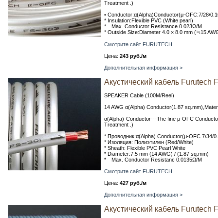
Treatment .)
• Conductor:α(Alpha)Conductor(μ-OFC:7/28/0.
* Insulation:Flexible PVC (White pearl)
* Max. Conductor Resistance 0.023Ω/M
* Outside Size:Diameter 4.0 × 8.0 mm (≒15 AWG
Смотрите сайт FURUTECH
.
Цена:
243 руб./м
Дополнительная информация >
Акустический кабель Furutech 
SPEAKER Cable (100M/Reel)
14 AWG α(Alpha) Conductor(1.87 sq.mm),Mater
α(Alpha)-Conductor---The fine μ-OFC Conducto
Treatment .)
* Проводник:α(Alpha) Conductor(μ-OFC 7/34/
* Изоляция: Полиэтилен (Red/White)
* Sheath: Flexible PVC Pearl White
* Diameter:7.5 mm (14 AWG) / (1.87 sq.mm)
* Max. Conductor Resistanc 0.0135Ω/M
Смотрите сайт FURUTECH
.
Цена:
427 руб./м
Дополнительная информация >
Акустический кабель Furutech 