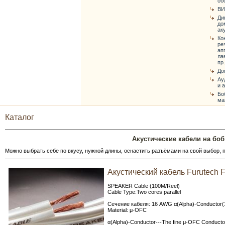
об
ВИ
Ди
до
ак
Ко
ре
ап
ла
пр.
До
Ау
и 
Бо
ма
Каталог
Акустические кабели на боби
Можно выбрать себе по вкусу, нужной длины, оснастить разъёмами на свой выбор, 
Акустический кабель Furutech 
SPEAKER Cable (100M/Reel)
Cable Type:Two cores parallel
Сечение кабеля: 16 AWG α(Alpha)-Conductor(
Material: μ-OFC
α(Alpha)-Conductor---The fine μ-OFC Conducto