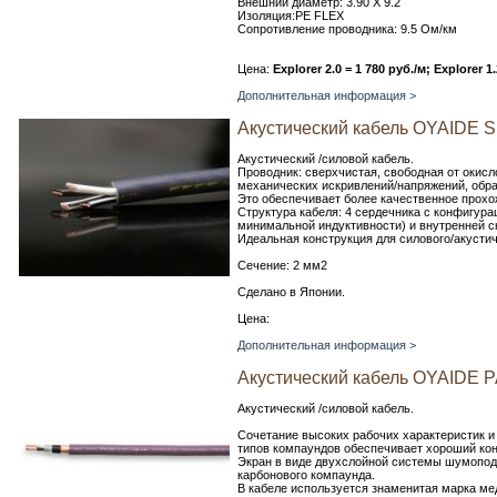
Внешний диаметр: 3.90 X 9.2
Изоляция:PE FLEX
Сопротивление проводника: 9.5 Ом/км
Цена:
Explorer 2.0 = 1 780 руб./м; Explorer 1
Дополнительная информация >
Акустический кабель OYAIDE SL
Акустический /силовой кабель.
Проводник: сверхчистая, свободная от окисл
механических искривлений/напряжений, обра
Это обеспечивает более качественное прохо
Структура кабеля: 4 сердечника с конфигура
минимальной индуктивности) и внутренней с
Идеальная конструкция для силового/акустич
Сечение: 2 мм2
Сделано в Японии.
Цена:
Дополнительная информация >
Акустический кабель OYAIDE P
Акустический /силовой кабель.
Сочетание высоких рабочих характеристик и
типов компаундов обеспечивает хороший кон
Экран в виде двухслойной системы шумопод
карбонового компаунда.
В кабеле используется знаменитая марка м