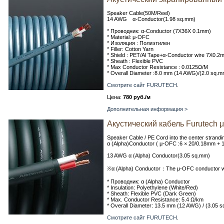
Speaker Cable(50M/Reel)
14 AWG α-Conductor(1.98 sq.mm)
* Проводник: α-Conductor (7X36X 0.1mm)
* Material: μ-OFC
* Изоляция : Полиэтилен
* Filler: Cotton Yarn
* Shield : PET/Al Tape+α-Conductor wire 7X0.2
* Sheath : Flexible PVC
* Max Conductor Resistance : 0.0125Ω/M
* Overall Diameter :8.0 mm (14 AWG)/(2.0 sq.m
Смотрите сайт FURUTECH
.
Цена:
780 руб./м
Дополнительная информация >
Акустический кабель Furutech 
Speaker Cable / PE Cord into the center strand
α (Alpha)Conductor ( μ-OFC :6 × 20/0.18mm + 
13 AWG α (Alpha) Conductor(3.05 sq.mm)
※α (Alpha) Conductor：The μ-OFC conductor wir
* Проводник: α (Alpha) Conductor
* Insulation: Polyethylene (White/Red)
* Sheath: Flexible PVC (Dark Green)
* Max. Conductor Resistance: 5.4 Ω/km
* Overall Diameter: 13.5 mm (12 AWG) / (3.05 
Смотрите сайт FURUTECH
.