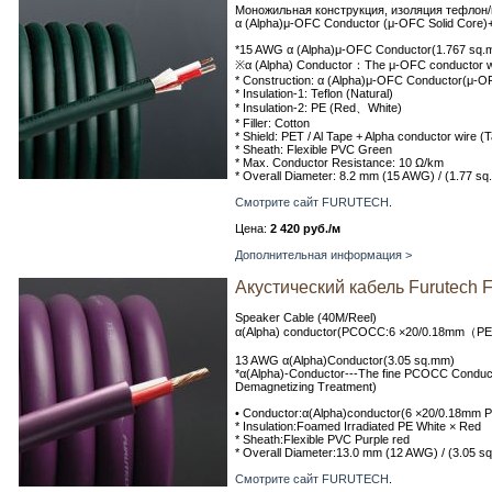
Моножильная конструкция, изоляция тефлон/
α (Alpha)μ-OFC Conductor (μ-OFC Solid Core)+I
*15 AWG α (Alpha)μ-OFC Conductor(1.767 sq.
※α (Alpha) Conductor：The μ-OFC conductor wir
* Construction: α (Alpha)μ-OFC Conductor(μ-
* Insulation-1: Teflon (Natural)
* Insulation-2: PE (Red、White)
* Filler: Cotton
* Shield: PET / Al Tape + Alpha conductor wire 
* Sheath: Flexible PVC Green
* Max. Conductor Resistance: 10 Ω/km
* Overall Diameter: 8.2 mm (15 AWG) / (1.77 s
Смотрите сайт FURUTECH
.
Цена:
2 420 руб./м
Дополнительная информация >
Акустический кабель Furutech 
Speaker Cable (40M/Reel)
α(Alpha) conductor(PCOCC:6 ×20/0.18mm（PE i
13 AWG α(Alpha)Conductor(3.05 sq.mm)
*α(Alpha)-Conductor---The fine PCOCC Conducto
Demagnetizing Treatment)
• Conductor:α(Alpha)conductor(6 ×20/0.18mm PE
* Insulation:Foamed Irradiated PE White × Red
* Sheath:Flexible PVC Purple red
* Overall Diameter:13.0 mm (12 AWG) / (3.05 s
Смотрите сайт FURUTECH
.