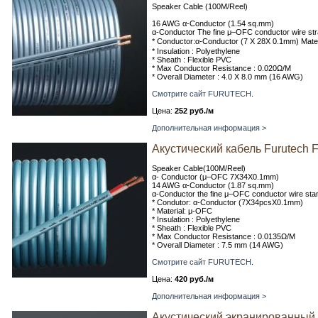
Speaker Cable (100M/Reel)
16 AWG α-Conductor (1.54 sq.mm)
α-Conductor The fine μ–OFC conductor wire str
* Conductor:α-Conductor (7 X 28X 0.1mm) Mat
* Insulation : Polyethylene
* Sheath : Flexible PVC
* Max Conductor Resistance : 0.020Ω/M
* Overall Diameter : 4.0 X 8.0 mm (16 AWG)
Смотрите сайт FURUTECH
.
Цена:
252 руб./м
Дополнительная информация >
Акустический кабель Furutech 
Speaker Cable(100M/Reel)
α- Conductor (μ–OFC 7X34X0.1mm)
14 AWG α-Conductor (1.87 sq.mm)
α-Conductor the fine μ–OFC conductor wire stan
* Condutor: α-Conductor (7X34pcsX0.1mm)
* Material: μ-OFC
* Insulation : Polyethylene
* Sheath : Flexible PVC
* Max Conductor Resistance : 0.0135Ω/M
* Overall Diameter : 7.5 mm (14 AWG)
Смотрите сайт FURUTECH
.
Цена:
420 руб./м
Дополнительная информация >
Акустический экранированный 