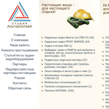
Главная
Надувные лодки Фрегат (из ПВХ !!!) (43)
CD
О компании
Надувные лодки PROF MARINE (34)
Ци
(Ц
Наши работы
Лодки и катера RIB (1)
про
Комната прослушивания
Байдарки, каяки и РАФТЫ для рыбалок и
Ус
сплавов, вёсла, спасательные жилеты и
Статьи/тесты аудио-
аксессуары (57)
Ус
видеоборудования
Подвесные лодочные моторы (67)
Фо
Партнеры
Герметичная упаковка для туризма,
Пр
рыбалки, походов. (24)
зв
Недобросовестные
ше
Экшн-камеры и аксессуары к ним (1)
партнёры-поставщики
Ак
Бензиновые походные горелки (плиты)
Разное
Coleman (2)
На
дл
Мобильные сигнализации (3)
Контакты
Се
Палатки специального назначения (1)
Обратная связь
ст
Палатки NORMAL (100)
Ка
се
Ак
ак
Ла