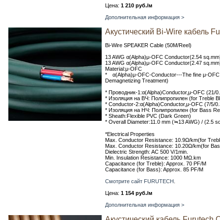
Цена:
1 210 руб./м
Дополнительная информация >
Акустический Bi-Wire кабель Fu
Bi-Wire SPEAKER Cable (50M/Reel)
13 AWG α(Alpha)μ-OFC Conductor(2.54 sq.mm)f
13 AWG α(Alpha)μ-OFC Conductor(2.47 sq.mm)
Material:μ-OFC
* α(Alpha)μ-OFC-Conductor---The fine μ-OFC C
Demagnetizing Treatment)
* Проводник-1:α(Alpha)Conductor,μ-OFC (21/0
* Изоляция на ВЧ: Полипропилен (for Treble Bl
* Conductor-2:α(Alpha)Conductor,μ-OFC (7/5/0.
* Изоляция на НЧ: Полипропилен (for Bass Re
* Sheath:Flexible PVC (Dark Green)
* Overall Diameter:11.0 mm (≒13 AWG) / (2.5 
*Electrical Properties
Max. Conductor Resistance: 10.9Ω/km(for Trebl
Max. Conductor Resistance: 10.20Ω/km(for Bas
Dielectric Strength: AC 500 V/1min.
Min. Insulation Resistance: 1000 MΩ.km
Capacitance (for Treble): Approx. 70 PF/M
Capacitance (for Bass): Approx. 85 PF/M
Смотрите сайт FURUTECH
.
Цена:
1 154 руб./м
Дополнительная информация >
Акустический кабель Furutech 