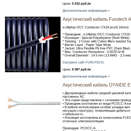
Цена:
5 532 руб./м
Дополнительная информация >
Акустический кабель Furutech 
α (Alpha)-OCC Conductor (7X18 pcs/0.16mm)
* Проводник : α (Alpha)-OCC Conductor (7X18
* Изоляция : Special Polyethylene (Red/ White)
* Twisting : 2 Cores with Cotton fillers twisted T
* Barrier Layer : Paper Tape Wrap
* Jacket: Ultra Flexible Pb free PVC (Dark Blue)
* Max. Conductor Resistance : 0.0078 Ω/ M
* Overall Diameter : 14.5 mm (13 AWG - 2,5 мм
Смотрите сайт FURUTECH
.
Цена:
6 087 руб./м
Дополнительная информация >
Акустический кабель OYAIDE Ex
• Двупроводные кабели средней ценовой ка
пассивных АС.
• Эта серия представлена с сечением проводн
• Проводник изготовлен из меди PCOCC-A ком
• В кабеле использована особая укладка жил 
несущую структуру), позволяющая добиться 
стабильность.
• Изоляция изготовлена из полиэтилена FLE
отличную электроизоляцию.
Проводник: PCOCC-A