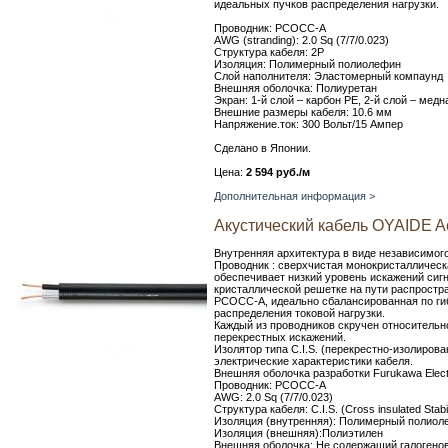
идеальных пучков распределения нагрузки.
Проводник: PCOCC-A
AWG (stranding): 2.0 Sq (7/7/0.023)
Структура кабеля: 2P
Изоляция: Полимерный полиолефин
Слой наполнителя: Эластомерный компаунд
Внешняя оболочка: Полиуретан
Экран: 1-й слой – карбон PE, 2-й слой – мед
Внешние размеры кабеля: 10.6 мм
Напряжение.ток: 300 Вольт/15 Ампер
Сделано в Японии.
Цена:
2 594 руб./м
Дополнительная информация >
Акустический кабель OYAIDE A
Внутренняя архитектура в виде независимого
Проводник : сверхчистая монокристаллическ
обеспечивает низкий уровень искажений сиг
кристаллической решетке на пути распростра
PCOCC-A, идеально сбалансированная по гиб
распределения токовой нагрузки.
Каждый из проводников скручен относительн
перекрестных искажений.
Изолятор типа C.I.S. (перекрестно-изолиров
электрические характеристики кабеля.
Внешняя оболочка разработки Furukawa Elect
Проводник: PCOCC-A
AWG: 2.0 Sq (7/7/0.023)
Структура кабеля: C.I.S. (Cross insulated Stabil
Изоляция (внутренняя): Полимерный полиол
Изоляция (внешняя):Полиэтилен
Внешняя оболочка: Не содержащий галогено