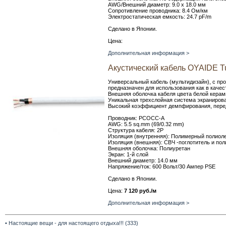
AWG/Внешний диаметр: 9.0 х 18.0 мм
Сопротивление проводника: 8.4 Ом/км
Электростатическая емкость: 24.7 pF/m
Сделано в Японии.
Цена:
Дополнительная информация >
Акустический кабель OYAIDE T
Универсальный кабель (мультидизайн), с пр
предназначен для использования как в качест
Внешняя оболочка кабеля цвета белой керам
Уникальная трехслойная система экраниров
Высокий коэффициент демпфирования, переда
Проводник: PCOCC-A
AWG: 5.5 sq.mm (69/0.32 mm)
Структура кабеля: 2P
Изоляция (внутренняя): Полимерный полиол
Изоляция (внешняя): СВЧ -поглотитель и п
Внешняя оболочка: Полиуретан
Экран: 1-й слой
Внешний диаметр: 14.0 мм
Напряжение/ток: 600 Вольт/30 Ампер PSE
Сделано в Японии.
Цена:
7 120 руб./м
Дополнительная информация >
• Настоящие вещи - для настоящего отдыха!!! (333)