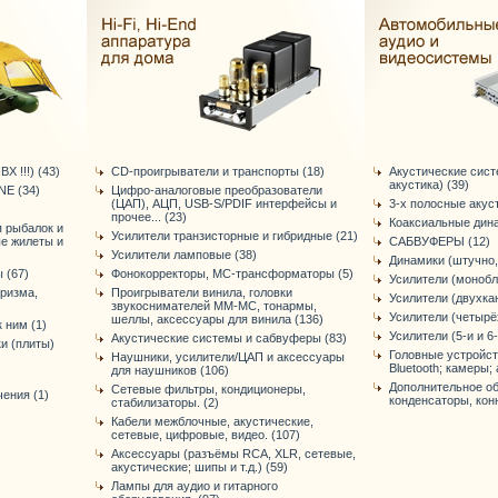
Х !!!) (43)
CD-проигрыватели и транспорты (18)
Акустические сис
акустика) (39)
E (34)
Цифро-аналоговые преобразователи
(ЦАП), АЦП, USB-S/PDIF интерфейсы и
3-х полосные акус
прочее... (23)
Коаксиальные дина
я рыбалок и
Усилители транзисторные и гибридные (21)
ые жилеты и
САБВУФЕРЫ (12)
Усилители ламповые (38)
Динамики (штучно,
 (67)
Фонокорректоры, МС-трансформаторы (5)
Усилители (монобл
уризма,
Проигрыватели винила, головки
Усилители (двухка
звукоснимателей ММ-МС, тонармы,
Усилители (четырё
шеллы, аксессуары для винила (136)
 ним (1)
Усилители (5-и и 6
Акустические системы и сабвуферы (83)
и (плиты)
Головные устройст
Наушники, усилители/ЦАП и аксессуары
Bluetooth; камеры; 
для наушников (106)
Дополнительное об
Сетевые фильтры, кондиционеры,
ения (1)
конденсаторы, конне
стабилизаторы. (2)
Кабели межблочные, акустические,
сетевые, цифровые, видео. (107)
Аксессуары (разъёмы RCA, XLR, сетевые,
акустические; шипы и т.д.) (59)
Лампы для аудио и гитарного