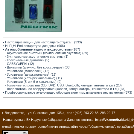
• Настоящие вещи - для настоящего отдыха!!! (333)
• Hi-Fi,Hi-End аппаратура для дома (966)
•
Автомобильные аудио и видеосистемы
(187)
- Акустические системы (компонентная акустика) (39)
- 3-х полосные акустические системы (1)
- Коаксиальные динамики (5)
- САБВУФЕРЫ (12)
- Динамики (штучно, без кроссоверов) (30)
- Усилители (моноблоки) (12)
- Усилители (двухканальные) (13)
- Усилители (четырёхканальные) (11)
- Усилители (5-и и 6-и канальные) (2)
- Головные устройства (CD; DVD; USB; Bluetooth; камеры; антены и т.п.) (28)
- Дополнительное оборудование (кабели, конденсаторы, коннектора и т.п.) (34)
• Профессиональное аудио-видео оборудование и музыкальные инструменты (373)
г. Владивосток, ул. Снеговая, дом 135 а, тел.: (423) 293-22-88; 293-22-77
Наша группа в ВК Надувные байдарки на Дальнем востоке:
http://vk.com/baidarki_d
e-mail: письма по электронной почте отправляйте через "обратную связь", не забывай