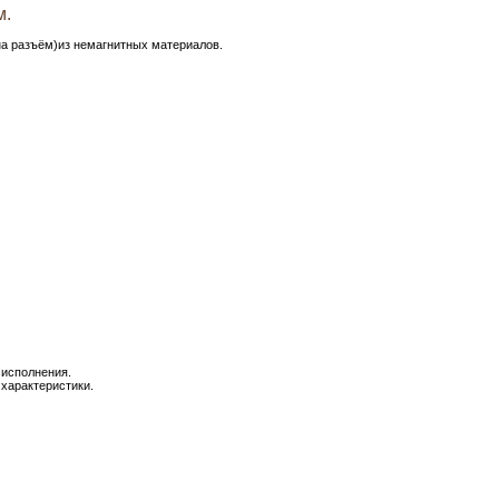
м.
на разъём)из немагнитных материалов.
 исполнения.
 характеристики.