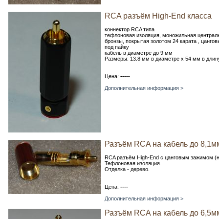
RCA разъём High-End класса
коннектор RCA типа
тефлоновая изоляция, моножильная централь
бронзы, покрытая золотом 24 карата , цанго
под пайку
кабель в диаметре до 9 мм
Размеры: 13.8 мм в диаметре х 54 мм в длин
Цена:
-----
Дополнительная информация >
Разъём RCA на кабель до 8,1м
RCA разъём High-End c цанговым зажимом (
Тефлоновая изоляция.
Отделка - дерево.
Цена:
----
Дополнительная информация >
Разъём RCA на кабель до 6,5м