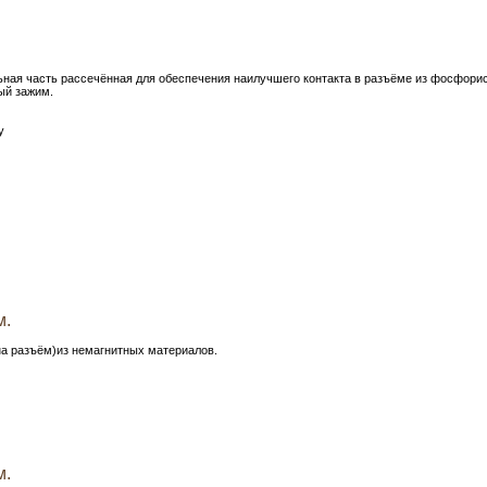
ная часть рассечённая для обеспечения наилучшего контакта в разъёме из фосфори
вый зажим.
у
м.
на разъём)из немагнитных материалов.
м.