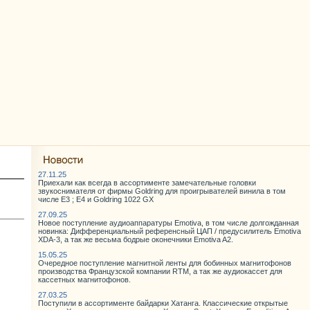
27.11.25
Приехали как всегда в ассортименте замечательные головки
звукоснимателя от фирмы Goldring для проигрывателей винила в том
числе E3 ; E4 и Goldring 1022 GX
27.09.25
Новое поступление аудиоаппаратуры Emotiva, в том числе долгожданная
новинка: Дифференциальный референсный ЦАП / предусилитель Emotiva
XDA-3, а так же весьма бодрые оконечники Emotiva A2.
15.05.25
Очередное поступление магнитной ленты для бобинных магнитофонов
производства Французской компании RTM, а так же аудиокассет для
кассетных магнитофонов.
27.03.25
Поступили в ассортименте байдарки Хатанга. Классические открытые