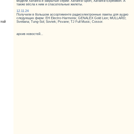
модели Хатанга и закрытые серии: Хатанга-Sport, Хатанга-Expedition. А
также вёсла к ним и спасательные жилеты.
12.11.24
Получили в большом ассортименте радиоэлектронные лампы для аудио
следующих фирм: EH Electro-Harmonix; GENALEX Gold Lion; MULLARD;
стой
Svetlana; Tung-Sol; Sovtek; Psvane; TJ Full Music; Cossor.
архив новостей...