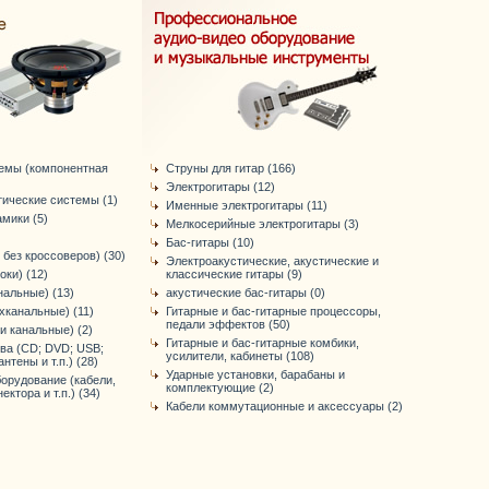
темы (компонентная
Струны для гитар (166)
Электрогитары (12)
тические системы (1)
Именные электрогитары (11)
мики (5)
Мелкосерийные электрогитары (3)
Бас-гитары (10)
 без кроссоверов) (30)
Электроакустические, акустические и
оки) (12)
классические гитары (9)
нальные) (13)
акустические бас-гитары (0)
хканальные) (11)
Гитарные и бас-гитарные процессоры,
педали эффектов (50)
-и канальные) (2)
Гитарные и бас-гитарные комбики,
ва (CD; DVD; USB;
усилители, кабинеты (108)
антены и т.п.) (28)
Ударные установки, барабаны и
орудование (кабели,
комплектующие (2)
ктора и т.п.) (34)
Кабели коммутационные и аксессуары (2)