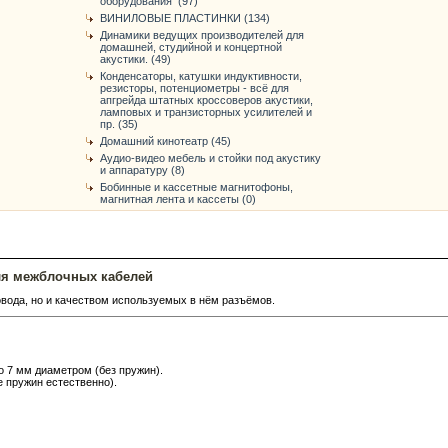
оборудования (97)
ВИНИЛОВЫЕ ПЛАСТИНКИ (134)
Динамики ведущих производителей для
домашней, студийной и концертной
акустики. (49)
Конденсаторы, катушки индуктивности,
резисторы, потенциометры - всё для
апгрейда штатных кроссоверов акустики,
ламповых и транзисторных усилителей и
пр. (35)
Домашний кинотеатр (45)
Аудио-видео мебель и стойки под акустику
и аппаратуру (8)
Бобинные и кассетные магнитофоны,
магнитная лента и кассеты (0)
я межблочных кабелей
вода, но и качеством используемых в нём разъёмов.
о 7 мм диаметром (без пружин).
 пружин естественно).