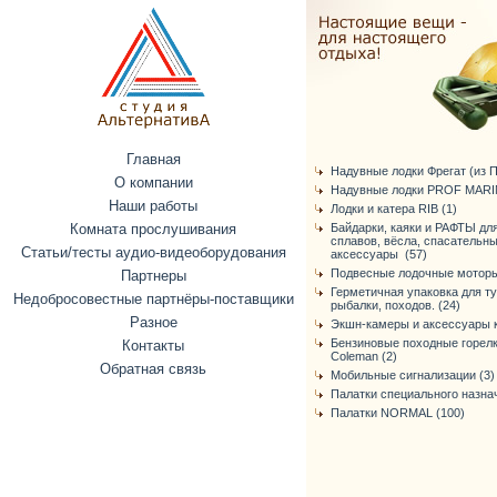
Главная
Надувные лодки Фрегат (из ПВ
О компании
Надувные лодки PROF MARIN
Наши работы
Лодки и катера RIB (1)
Комната прослушивания
Байдарки, каяки и РАФТЫ дл
сплавов, вёсла, спасательн
Статьи/тесты аудио-видеоборудования
аксессуары (57)
Подвесные лодочные моторы
Партнеры
Герметичная упаковка для т
Недобросовестные партнёры-поставщики
рыбалки, походов. (24)
Разное
Экшн-камеры и аксессуары к
Бензиновые походные горелк
Контакты
Coleman (2)
Обратная связь
Мобильные сигнализации (3)
Палатки специального назнач
Палатки NORMAL (100)