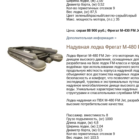
Ширина лодки, (м) 2,00
Диаметр борта, (м) 0,52
Кол-во герметичных отсеков 9
Вес лодки, (кг) 87,5
Цвет зеленый/красный/светло-серый/серый
Макс. мощность мотора, (л.с.) 35
Цена:
серая 88 900 руб.; Фрегат M-430 FM J
Дополнительная информация >
Надувная лодка Фрегат M-480 
Лодка Фрегат М-480 FM Jet– это моторная ло
днищем высокого давления, оснащенных до
разработана на базе лодок FM-класса и пре
водоёмах при использовании лодочного мото
продольную жёсткость корпуса надувной лодк
объединяют все достоинства надувных лодок
безопасность и комфорт, что позволяет испол
экспедиций, туризма и экстремальных путеш
надувное многобаллонное днище высокого да
воды. Уникальные характеристики надувных 
структурами и спасательными службами МЧ
Лодка надувная из ПВХ М-480 FM Jet, разра
высокие потребительские качества:
Пассажир. вместимость 8
Грузо подъемность, (кг) 1000
Длина лодки, (м) 4,8
Ширина лодки, (м) 2,04
Диаметр борта, (м) 0,5
Кол-во герметичных отсеков 9
Вес лодки, (кг) 103,5