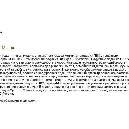
ый
FM Lux
14 года — новая модель уникального класса моторных лодок из ПВХ с надувным
рии «FM Lux». Это моторная лодка из ПВХ для 7-8 человек. Надувные лодки из ПВХ 
 лодок – это высокая мореходность, скоростные характеристики, грузоподъёмность,
ьзовать лодки этой серии как для рыбалки, охоты, семейного отдыха, так и для научн
ествий на любых внутренних акваториях. Надувное многобаллонное днище высокого
амоосушаемой, подняв её над уровнем воды. Увеличенный диаметр основного баллона
зволили дополнительно увеличить продольную жёсткость корпуса моторной надувной
обеспечив большую надежность, вместимость судна и комфорт пассажиров. На кормов
каций надувных лодок из ПВХ серии «FM Lux» применён специальный реданный проф
при глиссировании надувной лодки, увеличив мореходность и гидродинамику корпуса
 лодок Фрегат FM-класса служат основанием для использования этих лодок силовыми
С России.
многобаллонным днищем