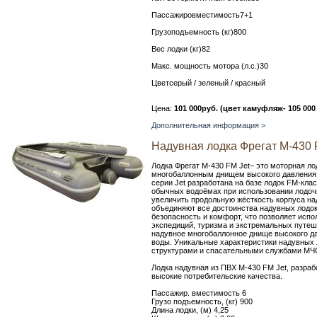
Пассажировместимость7+1
Грузоподъемность (кг)800
Вес лодки (кг)82
Макс. мощность мотора (л.с.)30
Цветсерый / зеленый / красный
Цена:
101 000руб. (цвет камуфляж- 105 000 
Дополнительная информация >
Надувная лодка Фрегат M-430 
Лодка Фрегат М-430 FM Jet– это моторная ло
многобаллонным днищем высокого давления
серии Jet разработана на базе лодок FM-кл
обычных водоёмах при использовании лодоч
увеличить продольную жёсткость корпуса над
объединяют все достоинства надувных лодок
безопасность и комфорт, что позволяет испол
экспедиций, туризма и экстремальных путеш
надувное многобаллонное днище высокого да
воды. Уникальные характеристики надувных 
структурами и спасательными службами МЧ
Лодка надувная из ПВХ М-430 FM Jet, разра
высокие потребительские качества.
Пассажир. вместимость 6
Грузо подъемность, (кг) 900
Длина лодки, (м) 4,25