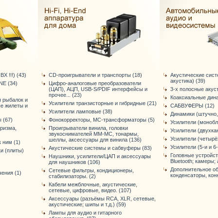
Х !!!) (43)
CD-проигрыватели и транспорты (18)
Акустические сис
акустика) (39)
E (34)
Цифро-аналоговые преобразователи
(ЦАП), АЦП, USB-S/PDIF интерфейсы и
3-х полосные акус
прочее... (23)
Коаксиальные дина
я рыбалок и
Усилители транзисторные и гибридные (21)
ые жилеты и
САБВУФЕРЫ (12)
Усилители ламповые (38)
Динамики (штучно,
 (67)
Фонокорректоры, МС-трансформаторы (5)
Усилители (монобл
уризма,
Проигрыватели винила, головки
Усилители (двухка
звукоснимателей ММ-МС, тонармы,
Усилители (четырё
шеллы, аксессуары для винила (136)
 ним (1)
Усилители (5-и и 6
Акустические системы и сабвуферы (83)
и (плиты)
Головные устройст
Наушники, усилители/ЦАП и аксессуары
Bluetooth; камеры; 
для наушников (106)
Дополнительное об
Сетевые фильтры, кондиционеры,
ения (1)
конденсаторы, конне
стабилизаторы. (2)
Кабели межблочные, акустические,
сетевые, цифровые, видео. (107)
Аксессуары (разъёмы RCA, XLR, сетевые,
акустические; шипы и т.д.) (59)
Лампы для аудио и гитарного