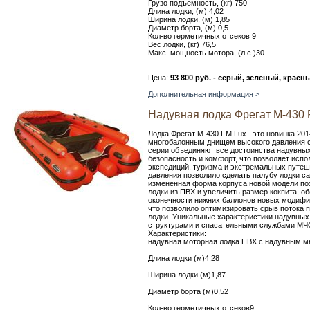
Грузо подъемность, (кг) 750
Длина лодки, (м) 4,02
Ширина лодки, (м) 1,85
Диаметр борта, (м) 0,5
Кол-во герметичных отсеков 9
Вес лодки, (кг) 76,5
Макс. мощность мотора, (л.с.)30
Цена:
93 800 руб. - серый, зелёный, красн
Дополнительная информация >
Надувная лодка Фрегат M-430 
Лодка Фрегат М-430 FM Lux– это новинка 20
многобалонным днищем высокого давления се
серии объединяют все достоинства надувных
безопасность и комфорт, что позволяет испол
экспедиций, туризма и экстремальных путеш
давления позволило сделать палубу лодки с
измененная форма корпуса новой модели по
лодки из ПВХ и увеличить размер кокпита, 
оконечности нижних баллонов новых модифи
что позволило оптимизировать срыв потока 
лодки. Уникальные характеристики надувных
структурами и спасательными службами МЧ
Характеристики:
надувная моторная лодка ПВХ с надувным 
Длина лодки (м)4,28
Ширина лодки (м)1,87
Диаметр борта (м)0,52
Кол-во герметичных отсеков9