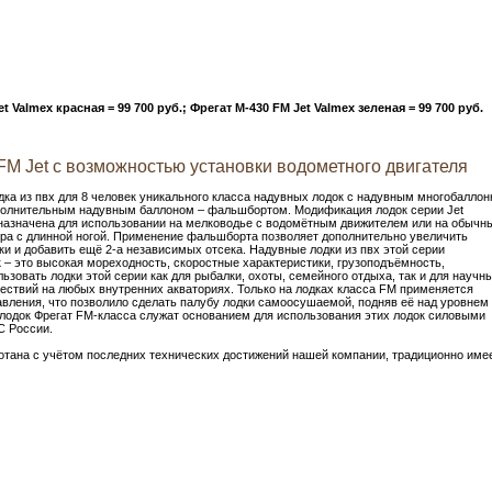
et Valmex красная = 99 700 руб.; Фрегат M-430 FM Jet Valmex зеленая = 99 700 руб.
FM Jet с возможностью установки водометного двигателя
дка из пвх для 8 человек уникального класса надувных лодок c надувным многобалло
полнительным надувным баллоном – фальшбортом. Модификация лодок серии Jet
дназначена для использовании на мелководье с водомётным движителем или на обычн
ра с длинной ногой. Применение фальшборта позволяет дополнительно увеличить
и и добавить ещё 2-а независимых отсека. Надувные лодки из пвх этой серии
 – это высокая мореходность, скоростные характеристики, грузоподъёмность,
ьзовать лодки этой серии как для рыбалки, охоты, семейного отдыха, так и для научн
ествий на любых внутренних акваториях. Только на лодках класса FM применяется
вления, что позволило сделать палубу лодки самоосушаемой, подняв её над уровнем
лодок Фрегат FM-класса служат основанием для использования этих лодок силовыми
С России.
ботана с учётом последних технических достижений нашей компании, традиционно име