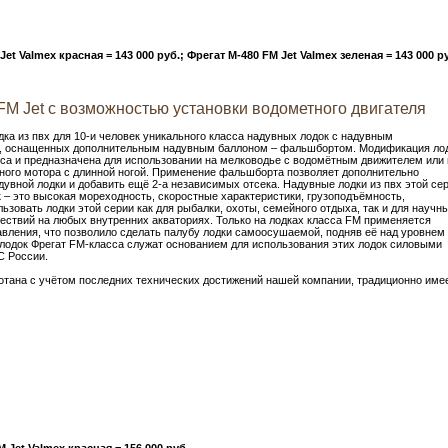
Jet Valmex красная = 143 000 руб.; Фрегат M-480 FM Jet Valmex зеленая = 143 000 р
FM Jet с возможностью установки водометного двигателя
дка из пвх для 10-и человек уникального класса надувных лодок c надувным
, оснащенных дополнительным надувным баллоном – фальшбортом. Модификация ло
асса и предназначена для использовании на мелководье с водомётным движителем или 
ного мотора с длинной ногой. Применение фальшборта позволяет дополнительно
увной лодки и добавить ещё 2-а независимых отсека. Надувные лодки из пвх этой се
 – это высокая мореходность, скоростные характеристики, грузоподъёмность,
ьзовать лодки этой серии как для рыбалки, охоты, семейного отдыха, так и для научн
ествий на любых внутренних акваториях. Только на лодках класса FM применяется
вления, что позволило сделать палубу лодки самоосушаемой, подняв её над уровнем
лодок Фрегат FM-класса служат основанием для использования этих лодок силовыми
С России.
ботана с учётом последних технических достижений нашей компании, традиционно име