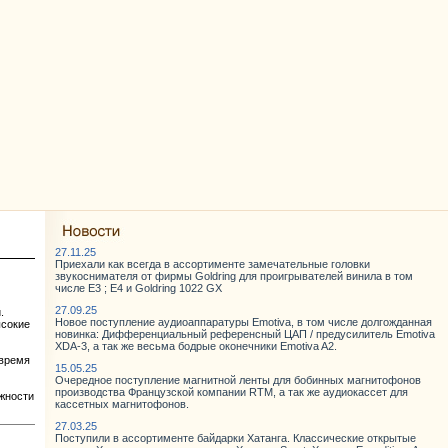
27.11.25
Приехали как всегда в ассортименте замечательные головки
звукоснимателя от фирмы Goldring для проигрывателей винила в том
числе E3 ; E4 и Goldring 1022 GX
27.09.25
.
Новое поступление аудиоаппаратуры Emotiva, в том числе долгожданная
ысокие
новинка: Дифференциальный референсный ЦАП / предусилитель Emotiva
XDA-3, а так же весьма бодрые оконечники Emotiva A2.
 время
15.05.25
Очередное поступление магнитной ленты для бобинных магнитофонов
производства Французской компании RTM, а так же аудиокассет для
ажности
кассетных магнитофонов.
27.03.25
Поступили в ассортименте байдарки Хатанга. Классические открытые