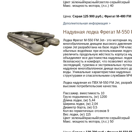
Цвет зеленый/красный/светло-серый/серый
Макс. мощность мотора, (л.с.) 40
Цена:
Серая 125 900 руб.; Фрегат M-480 FM 
Дополнительная информация >
Надувная лодка Фрегат M-550 
Лодка Фрегат М-550 FM Jet– это моторная ло
многобаллонным днищем высокого давления
серии Jet разработана на базе лодок FM-кл
обычных водоёмах при использовании лодоч
увеличить продольную жёсткость корпуса над
объединяют все достоинства надувных лодок
безопасность и комфорт, что позволяет испол
экспедиций, туризма и экстремальных путеш
надувное многобаллонное днище высокого да
воды. Уникальные характеристики надувных 
структурами и спасательными службами МЧ
Лодка надувная из ПВХ М-550 FM Jet, разра
высокие потребительские качества.
Пассажир. вместимость 10
Грузо подъемность, (кг) 1200
Длина лодки, (м) 5,44
Ширина лодки, (м) 2,04
Диаметр борта, (м) 0,5
Кол-во герметичных отсеков 9
Вес лодки, (кг) 115
Цвет зеленый/красный/светло-серый/серый
Макс. мощность мотора, (л.с.) 50