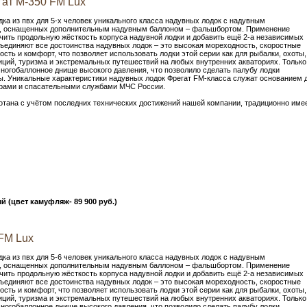
ат M-350 FM Lux
ка из пвх для 5-х человек уникального класса надувных лодок c надувным
, оснащенных дополнительным надувным баллоном – фальшбортом. Применение
ить продольную жёсткость корпуса надувной лодки и добавить ещё 2-а независимых
бъединяют все достоинства надувных лодок – это высокая мореходность, скоростные
ость и комфорт, что позволяет использовать лодки этой серии как для рыбалки, охоты,
иций, туризма и экстремальных путешествий на любых внутренних акваториях. Только
многобаллонное днище высокого давления, что позволило сделать палубу лодки
. Уникальные характеристики надувных лодок Фрегат FM-класса служат основанием 
урами и спасательными службами МЧС России.
отана с учётом последних технических достижений нашей компании, традиционно име
ый (цвет камуфляж- 89 900 руб.)
FM Lux
ка из пвх для 5-6 человек уникального класса надувных лодок c надувным
, оснащенных дополнительным надувным баллоном – фальшбортом. Применение
ить продольную жёсткость корпуса надувной лодки и добавить ещё 2-а независимых
бъединяют все достоинства надувных лодок – это высокая мореходность, скоростные
ость и комфорт, что позволяет использовать лодки этой серии как для рыбалки, охоты,
иций, туризма и экстремальных путешествий на любых внутренних акваториях. Только
многобаллонное днище высокого давления, что позволило сделать палубу лодки