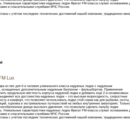
. Уникальные характеристики надувных лодок Фрегат FM-класса служат основанием 
урами и спасательными службами МЧС России.
отана с учётом последних технических достижений нашей компании, традиционно име
ый
FM Lux
ка из пвх для 6-и человек уникального класса надувных лодок c надувным
, оснащенных дополнительным надувным баллоном – фальшбортом. Применение
ить продольную жёсткость корпуса надувной лодки и добавить ещё 2-а независимых
бъединяют все достоинства надувных лодок – это высокая мореходность, скоростные
ость и комфорт, что позволяет использовать лодки этой серии как для рыбалки, охоты,
иций, туризма и экстремальных путешествий на любых внутренних акваториях. Только
многобаллонное днище высокого давления, что позволило сделать палубу лодки
. Уникальные характеристики надувных лодок Фрегат FM-класса служат основанием 
урами и спасательными службами МЧС России.
отана с учётом последних технических достижений нашей компании, традиционно име