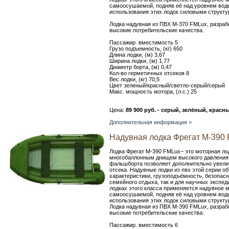
самоосушаемой, подняв её над уровнем воды
использования этих лодок силовыми структ
Лодка надувная из ПВХ М-370 FMLux, разраб
высокие потребительские качества.
Пассажир. вместимость 5
Грузо подъемность, (кг) 650
Длина лодки, (м) 3,67
Ширина лодки, (м) 1,77
Диаметр борта, (м) 0,47
Кол-во герметичных отсеков 8
Вес лодки, (кг) 70,5
Цвет зеленый/красный/светло-серый/серый
Макс. мощность мотора, (л.с.) 25
Цена:
89 900 руб. - серый, зелёный, красн
Дополнительная информация >
Надувная лодка Фрегат M-390 
Лодка Фрегат М-390 FMLux– это моторная лод
многобаллонным днищем высокого давления
фальшборта позволяет дополнительно увелич
отсека. Надувные лодки из пвх этой серии о
характеристики, грузоподъёмность, безопасн
семейного отдыха, так и для научных экспед
лодках этого класса применяется надувное 
самоосушаемой, подняв её над уровнем воды
использования этих лодок силовыми структ
Лодка надувная из ПВХ М-390 FMLux, разраб
высокие потребительские качества:
Пассажир. вместимость 6