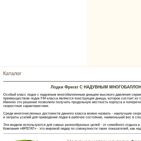
Каталог
Лодки Фрегат С НАДУВНЫМ МНОГОБАЛЛО
Особый класс лодок с надувным многобаллонным днищем высокого давления серии 
преимуществом лодок FM-класса является конс­трукция днища, которое состоит из 
Именно это решение позволило получить продольную жесткос­ть корпуса и поперечн
скоростные характеристики.
Среди многочисленных досто­инств данного класса можно на­звать - наилучшие ск
и затраты усилий для приведения лодки в рабочее состояние, наименьший вес в сл
Эти модели используются для самых разнообразных целей - от семейного отдыха и
Компания «ФРЕГАТ» - это мировой лидер по совокупности таких показателей, как н