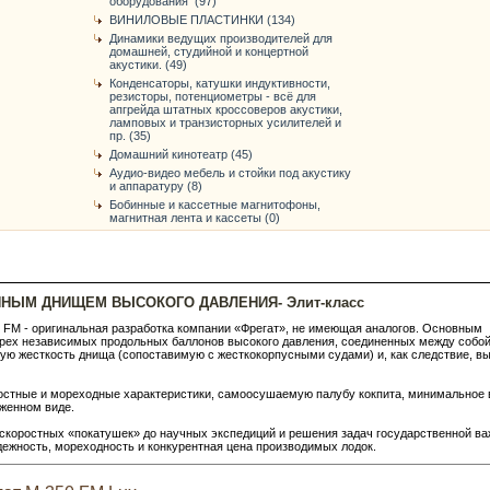
оборудования (97)
ВИНИЛОВЫЕ ПЛАСТИНКИ (134)
Динамики ведущих производителей для
домашней, студийной и концертной
акустики. (49)
Конденсаторы, катушки индуктивности,
резисторы, потенциометры - всё для
апгрейда штатных кроссоверов акустики,
ламповых и транзисторных усилителей и
пр. (35)
Домашний кинотеатр (45)
Аудио-видео мебель и стойки под акустику
и аппаратуру (8)
Бобинные и кассетные магнитофоны,
магнитная лента и кассеты (0)
ННЫМ ДНИЩЕМ ВЫСОКОГО ДАВЛЕНИЯ- Элит-класс
FM - оригинальная разработка компании «Фрегат», не имеющая аналогов. Основным
трех независимых продольных баллонов высокого давления, со­единенных между собой
ую жес­ткость днища (сопоставимую с жесткокорпусными судами) и, как следствие, в
оростные и мореходные характеристики, самоосушаемую палубу кокпита, минимальное
оженном виде.
 скоростных «покатушек» до научных экспедиций и решения задач государственной в
адежность, мореходность и конкурентная цена производимых лодок.