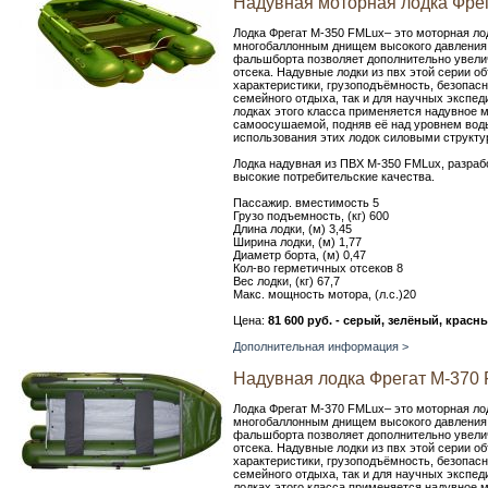
Надувная моторная лодка Фрег
Лодка Фрегат М-350 FMLux– это моторная лод
многобаллонным днищем высокого давления
фальшборта позволяет дополнительно увелич
отсека. Надувные лодки из пвх этой серии о
характеристики, грузоподъёмность, безопасн
семейного отдыха, так и для научных экспед
лодках этого класса применяется надувное 
самоосушаемой, подняв её над уровнем воды
использования этих лодок силовыми структ
Лодка надувная из ПВХ М-350 FMLux, разраб
высокие потребительские качества.
Пассажир. вместимость 5
Грузо подъемность, (кг) 600
Длина лодки, (м) 3,45
Ширина лодки, (м) 1,77
Диаметр борта, (м) 0,47
Кол-во герметичных отсеков 8
Вес лодки, (кг) 67,7
Макс. мощность мотора, (л.с.)20
Цена:
81 600 руб. - серый, зелёный, красн
Дополнительная информация >
Надувная лодка Фрегат M-370 
Лодка Фрегат М-370 FMLux– это моторная лод
многобаллонным днищем высокого давления
фальшборта позволяет дополнительно увелич
отсека. Надувные лодки из пвх этой серии о
характеристики, грузоподъёмность, безопасн
семейного отдыха, так и для научных экспед
лодках этого класса применяется надувное 