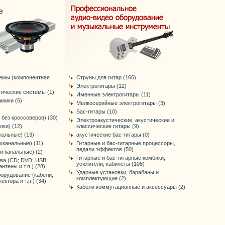
темы (компонентная
Струны для гитар (166)
Электрогитары (12)
тические системы (1)
Именные электрогитары (11)
мики (5)
Мелкосерийные электрогитары (3)
Бас-гитары (10)
 без кроссоверов) (30)
Электроакустические, акустические и
оки) (12)
классические гитары (9)
нальные) (13)
акустические бас-гитары (0)
хканальные) (11)
Гитарные и бас-гитарные процессоры,
педали эффектов (50)
-и канальные) (2)
Гитарные и бас-гитарные комбики,
ва (CD; DVD; USB;
усилители, кабинеты (108)
антены и т.п.) (28)
Ударные установки, барабаны и
орудование (кабели,
комплектующие (2)
ктора и т.п.) (34)
Кабели коммутационные и аксессуары (2)