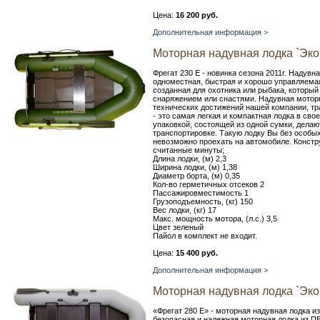
Цена:
16 200 руб.
Дополнительная информация >
Моторная надувная лодка `Эко
Фрегат 230 Е - новинка сезона 2011г. Надувна
одноместная, быстрая и хорошо управляемая
созданная для охотника или рыбака, которы
снаряжением или снастями. Надувная моторн
технических достижений нашей компании, тр
- это самая легкая и компактная лодка в св
упаковкой, состоящей из одной сумки, дела
транспортировке. Такую лодку Вы без особых
невозможно проехать на автомобиле. Констру
считанные минуты;
Длина лодки, (м) 2,3
Ширина лодки, (м) 1,38
Диаметр борта, (м) 0,35
Кол-во герметичных отсеков 2
Пассажировместимость 1
Грузоподъемность, (кг) 150
Вес лодки, (кг) 17
Макс. мощность мотора, (л.с.) 3,5
Цвет зеленый
Пайол в комплект не входит.
Цена:
15 400 руб.
Дополнительная информация >
Моторная надувная лодка `Эко
«Фрегат 280 Е» - моторная надувная лодка из
безопасная и надежная моторная лодка из 