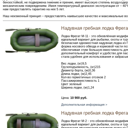
бензостойкой, не подвержена гниению и прению, имеет высокую степень воздуходе
механическим повреждениям. Имея температурный диапазон эксплуатации от – 40°C 
нам предоставлять гарантию на нее 5 лет.
Наш неизменный принцип – предоставлять наивысшее качество и максимальные во
Надувная гребная лодка Фрега
Лодка Фрегат М-11 - это обновлённая модифи
идеальный вариант для рыбалки, охоты и тури
безопасная одноместная надувная лодка из 
форма носового обвода и кормовой части по
обеспечивая этим большую вместимость для 
дополнительный комфорт и удобство для пас
стала удобнее для использования и забрасы
Вес лодки, (кг)9,5
Грузоподъемность, (кг)215
Диаметр борта, (м)0,36
Длина лодки, (м)2,45
Кол-во герметичных отсеков 2
Пассажировместимость 1
Цвет зеленый
Ширина лодки, (м)1,24
Цена:
10 900 руб.
Дополнительная информация >
Надувная гребная лодка Фрега
Лодка Фрегат М-2 - это обновлённая модифик
идеальный вариант для рыбалки, охоты и тури
безопасная двухместная надувная лодка из 