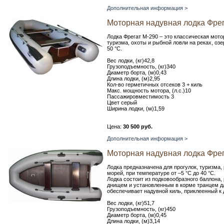
Дополнительная информация >
Моторная надувная лодка Фрег
Лодка Фрегат М-290 – это классическая мото
туризма, охоты и рыбной ловли на реках, оз
50 °С.
Вес лодки, (кг)42,8
Грузоподъемность, (кг)340
Диаметр борта, (м)0,43
Длина лодки, (м)2,95
Кол-во герметичных отсеков 3 + киль
Макс. мощность мотора, (л.с.)10
Пассажировместимость 3
Цвет серый
Ширина лодки, (м)1,59
Цена:
30 500 руб.
Дополнительная информация >
Моторная надувная лодка Фрег
Лодка предназначена для прогулок, туризма,
морей, при температуре от –5 °С до 40 °С.
Лодка состоит из подковообразного баллона,
днищем и установленным в корме транцем дл
обеспечивает надувной киль, приклеенный к 
Вес лодки, (кг)51,7
Грузоподъемность, (кг)450
Диаметр борта, (м)0,45
Длина лодки, (м)3,14