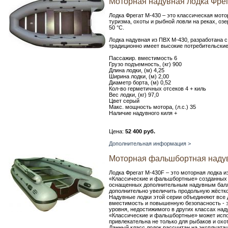
Моторная надувная лодка Фрег
Лодка Фрегат М-430 – это классическая мото
туризма, охоты и рыбной ловли на реках, оз
50 °С.
Лодка надувная из ПВХ М-430, разработана 
традиционно имеет высокие потребительские
Пассажир. вместимость 6
Грузо подъемность, (кг) 900
Длина лодки, (м) 4,25
Ширина лодки, (м) 2,00
Диаметр борта, (м) 0,52
Кол-во герметичных отсеков 4 + киль
Вес лодки, (кг) 97,0
Цвет серый
Макс. мощность мотора, (л.с.) 35
Наличие надувного киля +
Цена:
52 400 руб.
Дополнительная информация >
Моторная фальшбортная надув
Лодка Фрегат М-430F – это моторная лодка и
«Классические и фальшбортные» созданных 
оснащенных дополнительным надувным бал
дополнительно увеличить продольную жёстко
Надувные лодки этой серии объединяют все 
вместимость и повышенную безопасность - э
уровня, недостижимого в других классах на
«Классические и фальшбортные» может испо
привлекательна не только для рыбаков и охот
Данный класс лодок рассчитан на эксплуатац