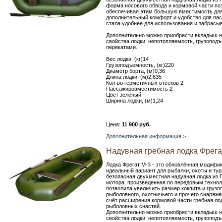
форма носового обвода и кормовой части по
обеспечивая этим большую вместимость для 
дополнительный комфорт и удобство для пас
стала удобнее для использования и забрасы
Дополнительно можно приобрести вкладыш на
свойства лодки: непотопляемость, грузопод
перекатами.
Вес лодки, (кг)14
Грузоподъемность, (кг)220
Диаметр борта, (м)0,36
Длина лодки, (м)2,635
Кол-во герметичных отсеков 2
Пассажировместимость 2
Цвет зеленый
Ширина лодки, (м)1,24
Цена:
11 900 руб.
Дополнительная информация >
Надувная гребная лодка Фрега
Лодка Фрегат М-3 - это обновлённая модифик
идеальный вариант для рыбалки, охоты и тури
безопасная двухместная надувная лодка из 
мотора, произведенная по передовым технол
позволила увеличить размер кокпита и груз
рыболовного, охотничьего и прочего снаряж
счёт расширения кормовой части гребная ло
рыболовных снастей.
Дополнительно можно приобрести вкладыш на
свойства лодки: непотопляемость, грузопод