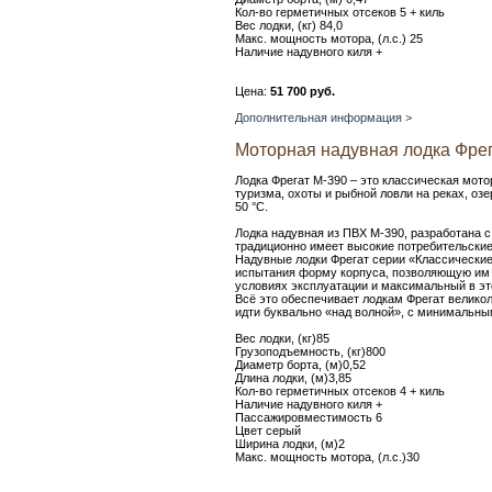
Кол-во герметичных отсеков 5 + киль
Вес лодки, (кг) 84,0
Макс. мощность мотора, (л.с.) 25
Наличие надувного киля +
Цена:
51 700 руб.
Дополнительная информация >
Моторная надувная лодка Фрег
Лодка Фрегат М-390 – это классическая мото
туризма, охоты и рыбной ловли на реках, оз
50 °С.
Лодка надувная из ПВХ М-390, разработана 
традиционно имеет высокие потребительские
Надувные лодки Фрегат серии «Классическ
испытания форму корпуса, позволяющую им 
условиях эксплуатации и максимальный в это
Всё это обеспечивает лодкам Фрегат велико
идти буквально «над волной», с минимальным
Вес лодки, (кг)85
Грузоподъемность, (кг)800
Диаметр борта, (м)0,52
Длина лодки, (м)3,85
Кол-во герметичных отсеков 4 + киль
Наличие надувного киля +
Пассажировместимость 6
Цвет серый
Ширина лодки, (м)2
Макс. мощность мотора, (л.с.)30