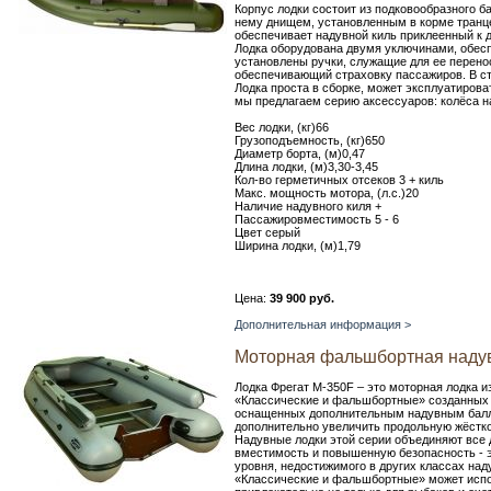
Корпус лодки состоит из подковообразного б
нему днищем, установленным в корме транце
обеспечивает надувной киль приклеенный к 
Лодка оборудована двумя уключинами, обес
установлены ручки, служащие для ее перено
обеспечивающий страховку пассажиров. В с
Лодка проста в сборке, может эксплуатирова
мы предлагаем серию аксессуаров: колёса на 
Вес лодки, (кг)66
Грузоподъемность, (кг)650
Диаметр борта, (м)0,47
Длина лодки, (м)3,30-3,45
Кол-во герметичных отсеков 3 + киль
Макс. мощность мотора, (л.с.)20
Наличие надувного киля +
Пассажировместимость 5 - 6
Цвет серый
Ширина лодки, (м)1,79
Цена:
39 900 руб.
Дополнительная информация >
Моторная фальшбортная надув
Лодка Фрегат М-350F – это моторная лодка и
«Классические и фальшбортные» созданных 
оснащенных дополнительным надувным бал
дополнительно увеличить продольную жёстко
Надувные лодки этой серии объединяют все 
вместимость и повышенную безопасность - э
уровня, недостижимого в других классах на
«Классические и фальшбортные» может испо