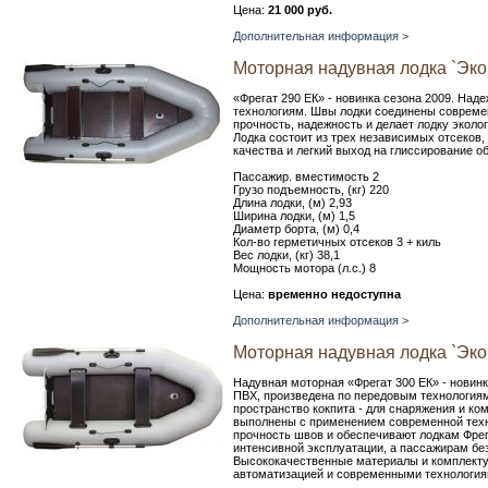
Цена:
21 000 руб.
Дополнительная информация >
Моторная надувная лодка `Эко
«Фрегат 290 ЕК» - новинка сезона 2009. Над
технологиям. Швы лодки соединены совреме
прочность, надежность и делает лодку экол
Лодка состоит из трех независимых отсеков
качества и легкий выход на глиссирование о
Пассажир. вместимость 2
Грузо подъемность, (кг) 220
Длина лодки, (м) 2,93
Ширина лодки, (м) 1,5
Диаметр борта, (м) 0,4
Кол-во герметичных отсеков 3 + киль
Вес лодки, (кг) 38,1
Мощность мотора (л.с.) 8
Цена:
временно недоступна
Дополнительная информация >
Моторная надувная лодка `Эко
Надувная моторная «Фрегат 300 ЕК» - новинк
ПВХ, произведена по передовым технологиям
пространство кокпита - для снаряжения и к
выполнены с применением современной техн
прочность швов и обеспечивают лодкам Фрег
интенсивной эксплуатации, а пассажирам бе
Высококачественные материалы и комплекту
автоматизацией и современными технологиям