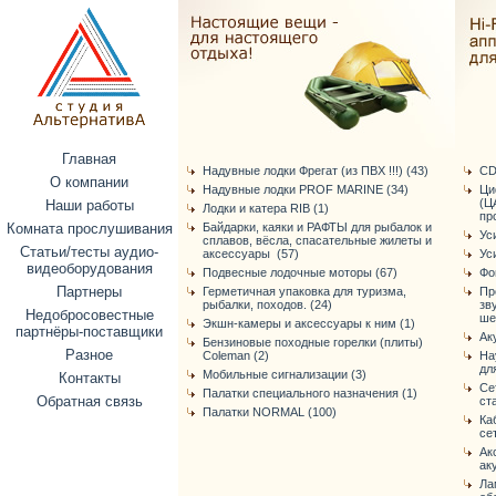
Главная
Надувные лодки Фрегат (из ПВХ !!!) (43)
CD
О компании
Надувные лодки PROF MARINE (34)
Ци
(Ц
Наши работы
Лодки и катера RIB (1)
про
Комната прослушивания
Байдарки, каяки и РАФТЫ для рыбалок и
Ус
сплавов, вёсла, спасательные жилеты и
Статьи/тесты аудио-
аксессуары (57)
Ус
видеоборудования
Подвесные лодочные моторы (67)
Фо
Партнеры
Герметичная упаковка для туризма,
Пр
рыбалки, походов. (24)
зв
Недобросовестные
ше
Экшн-камеры и аксессуары к ним (1)
партнёры-поставщики
Ак
Бензиновые походные горелки (плиты)
Разное
Coleman (2)
На
дл
Мобильные сигнализации (3)
Контакты
Се
Палатки специального назначения (1)
Обратная связь
ст
Палатки NORMAL (100)
Ка
се
Ак
ак
Ла