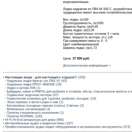
водохранилищах.
Лодка надувная из ПВХ М-330 С, разработан
традиционно имеет высокие потребительские
Вес лодки, (кг)59
Грузоподъемность, (кг)550
Диаметр борта, (м)0,45
Длина лодки, (м)3,34
Кол-во герметичных отсеков 3 + киль
Макс. мощность мотора, (л.с.)18
Пассажировместимость 4 - 5
Цвет комбинированный
Ширина лодки, (м)1,72
Цена:
37 000 руб.
Дополнительная информация >
•
Настоящие вещи - для настоящего отдыха!!!
(333)
- Надувные лодки Фрегат (из ПВХ !!!) (43)
- Надувные лодки PROF MARINE (34)
- Лодки и катера RIB (1)
- Байдарки, каяки и РАФТЫ для рыбалок и сплавов, вёсла, спасательные жилеты и 
- Подвесные лодочные моторы (67)
- Герметичная упаковка для туризма, рыбалки, походов. (24)
- Экшн-камеры и аксессуары к ним (1)
- Бензиновые походные горелки (плиты) Coleman (2)
- Мобильные сигнализации (3)
- Палатки специального назначения (1)
- Палатки NORMAL (100)
• Hi-Fi,Hi-End аппаратура для дома (966)
• Автомобильные аудио и видеосистемы (187)
• Профессиональное аудио-видео оборудование и музыкальные инструменты (373)