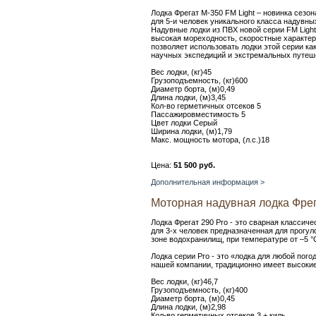
Лодка Фрегат М-350 FM Light – новинка сезон
для 5-и человек уникального класса надувн
Надувные лодки из ПВХ новой серии FM Light
высокая мореходность, скоростные характер
позволяет использовать лодки этой серии как
научных экспедиций и экстремальных путеше
Вес лодки, (кг)45
Грузоподъемность, (кг)600
Диаметр борта, (м)0,49
Длина лодки, (м)3,45
Кол-во герметичных отсеков 5
Пассажировместимость 5
Цвет лодки Серый
Ширина лодки, (м)1,79
Макс. мощность мотора, (л.с.)18
Цена:
51 500 руб.
Дополнительная информация >
Моторная надувная лодка Фрег
Лодка Фрегат 290 Pro - это сварная класси
для 3-х человек предназначенная для прогуло
зоне водохранилищ, при температуре от –5 °С
Лодка серии Pro - это «лодка для любой пог
нашей компании, традиционно имеет высокие
Вес лодки, (кг)46,7
Грузоподъемность, (кг)400
Диаметр борта, (м)0,45
Длина лодки, (м)2,98
Кол-во герметичных отсеков 3 + киль