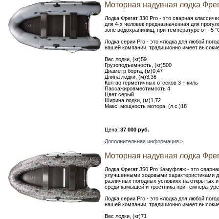
Моторная надувная лодка Фрег
Лодка Фрегат 330 Pro - это сварная класси
для 4-х человек предназначенная для прогуло
зоне водохранилищ, при температуре от –5 °С
Лодка серии Pro - это «лодка для любой пог
нашей компании, традиционно имеет высокие
Вес лодки, (кг)59
Грузоподъемность, (кг)500
Диаметр борта, (м)0,47
Длина лодки, (м)3,36
Кол-во герметичных отсеков 3 + киль
Пассажировместимость 4
Цвет серый
Ширина лодки, (м)1,72
Макс. мощность мотора, (л.с.)18
Цена:
37 000 руб.
Дополнительная информация >
Моторная надувная лодка Фрег
Лодка Фрегат 350 Pro Камуфляж - это сварн
улучшенными ходовыми характеристиками дл
различных погодных условиях на открытых и
среди камышей и тростника при температуре о
Лодка серии Pro - это «лодка для любой пог
нашей компании, традиционно имеет высокие
Вес лодки, (кг)71