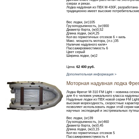
озерах и реках.
Лодка надувная из ПВХ М-430F, разработана
традиционно имеет высокие потребительские
Вес лодки, (кг)105
Грузоподъемность, (кг)900
Диаметр борта, (м)0,52
Длина лодки, (м)4,25
Кол-во герметичных отсеков 6 + киль
Макс. мощность мотора, (л.с.)35
Наличие надувного киля+
Пассажировместимость 6
Цвет серый
Ширина лодки, (м)2
Цена:
62 400 руб.
Дополнительная информация >
Моторная надувная лодка Фрег
Лодка Фрегат М-310 FM Light – новинка сезон
для 4-х человек уникального класса надувн
Надувные лодки из ПВХ новой серии FM Light
высокая мореходность, скоростные характер
позволяет использовать лодки этой серии как
научных экспедиций и экстремальных путеше
Вес лодки, (кг)39
Грузоподъемность, (кг)460
Диаметр борта, (м)0,45
Длина лодки, (м)3,15
Кол-во герметичных отсеков 5
Пассажировместимость 4