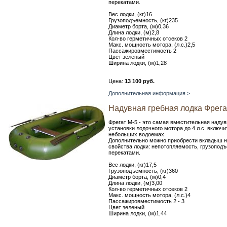
перекатами.
Вес лодки, (кг)16
Грузоподъемность, (кг)235
Диаметр борта, (м)0,36
Длина лодки, (м)2,8
Кол-во герметичных отсеков 2
Макс. мощность мотора, (л.с.)2,5
Пассажировместимость 2
Цвет зеленый
Ширина лодки, (м)1,28
Цена:
13 100 руб.
Дополнительная информация >
Надувная гребная лодка Фрега
Фрегат М-5 - это самая вместительная надув
установки лодочного мотора до 4 л.с. включ
небольших водоемах.
Дополнительно можно приобрести вкладыш на
свойства лодки: непотопляемость, грузопод
перекатами.
Вес лодки, (кг)17,5
Грузоподъемность, (кг)360
Диаметр борта, (м)0,4
Длина лодки, (м)3,00
Кол-во герметичных отсеков 2
Макс. мощность мотора, (л.с.)4
Пассажировместимость 2 - 3
Цвет зеленый
Ширина лодки, (м)1,44