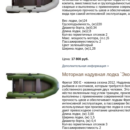
кокпита, вместимостью и грузоподъёмностью
сварные и выполнены с применением совреме
повышенную прочность швов и обеспечивают
вида при самой интенсивной эксплуатации, 
Вес лодки, (кг)24
Грузоподъемность, (кг)220
Диаметр борта, (м)0,34
Длина лодки, (м)2,8
Кол-во герметичных отсеков 2
Макс. мощность мотора, (л.с.)5
Пассажировместимость 2
Цвет зеленый/серый
Ширина лодки, (м)1,28
Цена:
17 800 руб.
Дополнительная информация >
Моторная надувная лодка `Эко
Фрегат 300 Е - новинка сезона 2012. Надувна
рыбаков и охотников, которым требуется бол
собственного размещения двух человек. Это
жёстко вклеенным под углом транцем, произ
выполнены с применением современной техн
прочность швов и обеспечивают лодкам Фрег
интенсивной эксплуатации, а пассажирам б
используемые при производстве лодки в соч
дают превосходное сочетание цена/качество
Длина лодки, (м) 3,00
Ширина лодки, (м) 1,5
Диаметр борта, (м) 0,4
Кол-во герметичных отсеков 3
Пассажировместимость 2