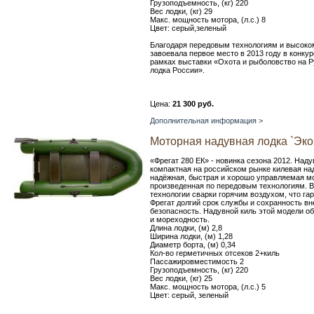
Грузоподъемность, (кг) 220
Вес лодки, (кг) 29
Макс. мощность мотора, (л.с.) 8
Цвет: серый,зеленый
Благодаря передовым технологиям и высоком
завоевала первое место в 2013 году в конку
рамках выставки «Охота и рыболовство на Р
лодка России».
Цена:
21 300 руб.
Дополнительная информация >
Моторная надувная лодка `Эко
«Фрегат 280 ЕК» - новинка сезона 2012. Наду
компактная на российском рынке килевая над
надёжная, быстрая и хорошо управляемая мо
произведенная по передовым технологиям. 
технологии сварки горячим воздухом, что г
Фрегат долгий срок службы и сохранность в
безопасность. Надувной киль этой модели о
и мореходность.
Длина лодки, (м) 2,8
Ширина лодки, (м) 1,28
Диаметр борта, (м) 0,34
Кол-во герметичных отсеков 2+киль
Пассажировместимость 2
Грузоподъемность, (кг) 220
Вес лодки, (кг) 25
Макс. мощность мотора, (л.с.) 5
Цвет: серый, зеленый