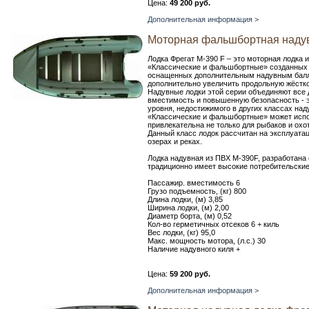
Цена:
49 200 руб.
Дополнительная информация >
Моторная фальшбортная надув
Лодка Фрегат М-390 F – это моторная лодка и
«Классические и фальшбортные» созданных 
оснащенных дополнительным надувным бал
дополнительно увеличить продольную жёстко
Надувные лодки этой серии объединяют все 
вместимость и повышенную безопасность - э
уровня, недостижимого в других классах на
«Классические и фальшбортные» может испо
привлекательна не только для рыбаков и охот
Данный класс лодок рассчитан на эксплуатац
озерах и реках.
Лодка надувная из ПВХ М-390F, разработана
традиционно имеет высокие потребительские
Пассажир. вместимость 6
Грузо подъемность, (кг) 800
Длина лодки, (м) 3,85
Ширина лодки, (м) 2,00
Диаметр борта, (м) 0,52
Кол-во герметичных отсеков 6 + киль
Вес лодки, (кг) 95,0
Макс. мощность мотора, (л.с.) 30
Наличие надувного киля +
Цена:
59 200 руб.
Дополнительная информация >