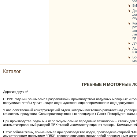
об
ВИ
Ди
до
ак
Ко
ре
ап
ла
пр.
До
Ау
и 
Бо
ма
Каталог
ГРЕБНЫЕ И МОТОРНЫЕ ЛО
Дорогие друзья!
С 1991 года мы занимаемся разработкой и производством надувных моторных и гр
все усилия, чтобы делать лодки еще надежнее, еще современнее и еще доступнее!
У нас собственный конструкторский отдел, который постоянно работает над усовер
качеством продукции. Свои производственные площади в г.Санкт-Петербурге, налич
При производстве лодок мы используем самые передовые технологии – станки для 
автоматизированный раскрой ПВХ тканей и комплектующих из фанеры. Компания «Фр
Пятислойная ткань, применяемая при производстве лодок, произведена фирмой "Meh
двухсторонним покрытием "ПВХ", которое связанно между собой специальным адгез