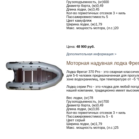
Грузоподъемность, (кг)600
Диаметр борта, (м)0,49
Длина лодки, (м)3,45
Кол-во герметичных отсеков 3 + киль
Пассажировместимость 5
Цвет камуфляж
Ширина лодки, (м)1,79
Макс. мощность мотора, (л.с.)20
Цена:
48 900 руб.
Дополнительная информация >
Моторная надувная лодка Фрег
Лодка Фрегат 370 Pro - это сварная класси
для 5-6 человек предназначенная для прогуло
зоне водохранилищ, при температуре от –5 °С
Лодка серии Pro - это «лодка для любой пог
нашей компании, традиционно имеет высокие
Вес лодки, (кг)78
Грузоподъемность, (кг)700
Диаметр борта, (м)0,49
Длина лодки, (м)3,65
Кол-во герметичных отсеков 3 + киль
Пассажировместимость 5 - 6
Цвет серый
Ширина лодки, (м)1,79
Макс. мощность мотора, (л.с.)25