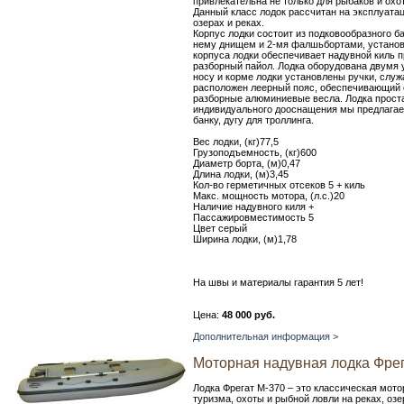
привлекательна не только для рыбаков и охот
Данный класс лодок рассчитан на эксплуатац
озерах и реках.
Корпус лодки состоит из подковообразного б
нему днищем и 2-мя фалшьбортами, установ
корпуса лодки обеспечивает надувной киль п
разборный пайол. Лодка оборудована двумя
носу и корме лодки установлены ручки, служ
расположен леерный пояс, обеспечивающий 
разборные алюминиевые весла. Лодка проста 
индивидуального дооснащения мы предлагаем
банку, дугу для троллинга.
Вес лодки, (кг)77,5
Грузоподъемность, (кг)600
Диаметр борта, (м)0,47
Длина лодки, (м)3,45
Кол-во герметичных отсеков 5 + киль
Макс. мощность мотора, (л.с.)20
Наличие надувного киля +
Пассажировместимость 5
Цвет серый
Ширина лодки, (м)1,78
На швы и материалы гарантия 5 лет!
Цена:
48 000 руб.
Дополнительная информация >
Моторная надувная лодка Фрег
Лодка Фрегат М-370 – это классическая мото
туризма, охоты и рыбной ловли на реках, оз