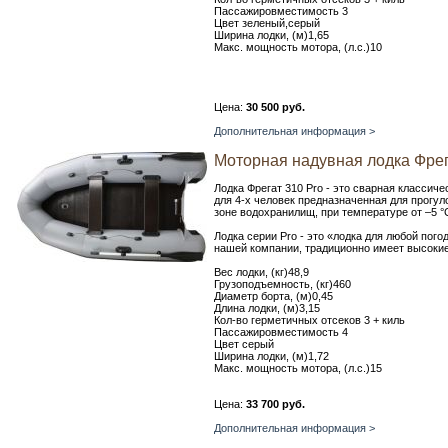
Пассажировместимость 3
Цвет зеленый,серый
Ширина лодки, (м)1,65
Макс. мощность мотора, (л.с.)10
Цена:
30 500 руб.
Дополнительная информация >
Моторная надувная лодка Фрег
Лодка Фрегат 310 Pro - это сварная класси
для 4-х человек предназначенная для прогуло
зоне водохранилищ, при температуре от –5 °С
Лодка серии Pro - это «лодка для любой пог
нашей компании, традиционно имеет высокие
Вес лодки, (кг)48,9
Грузоподъемность, (кг)460
Диаметр борта, (м)0,45
Длина лодки, (м)3,15
Кол-во герметичных отсеков 3 + киль
Пассажировместимость 4
Цвет серый
Ширина лодки, (м)1,72
Макс. мощность мотора, (л.с.)15
Цена:
33 700 руб.
Дополнительная информация >