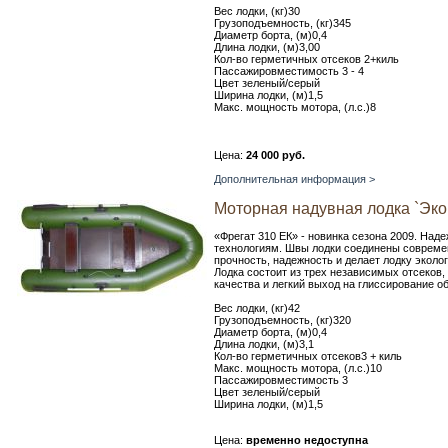
Вес лодки, (кг)30
Грузоподъемность, (кг)345
Диаметр борта, (м)0,4
Длина лодки, (м)3,00
Кол-во герметичных отсеков 2+киль
Пассажировместимость 3 - 4
Цвет зеленый/серый
Ширина лодки, (м)1,5
Макс. мощность мотора, (л.с.)8
Цена:
24 000 руб.
Дополнительная информация >
Моторная надувная лодка `Эко
«Фрегат 310 ЕК» - новинка сезона 2009. Над
технологиям. Швы лодки соединены совреме
прочность, надежность и делает лодку экол
Лодка состоит из трех независимых отсеков
качества и легкий выход на глиссирование о
Вес лодки, (кг)42
Грузоподъемность, (кг)320
Диаметр борта, (м)0,4
Длина лодки, (м)3,1
Кол-во герметичных отсеков3 + киль
Макс. мощность мотора, (л.с.)10
Пассажировместимость 3
Цвет зеленый/серый
Ширина лодки, (м)1,5
Цена:
временно недоступна