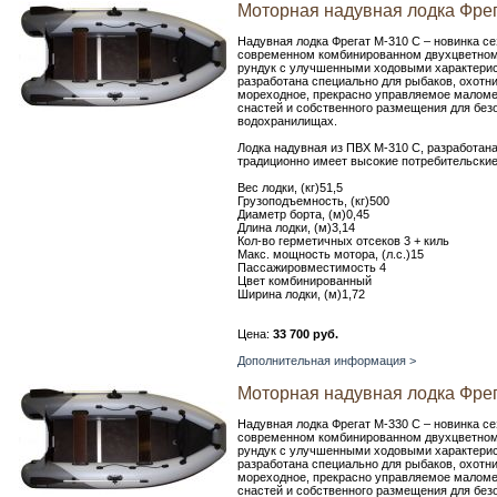
Моторная надувная лодка Фрег
Надувная лодка Фрегат М-310 С – новинка се
современном комбинированном двухцветном 
рундук с улучшенными ходовыми характерис
разработана специально для рыбаков, охотни
мореходное, прекрасно управляемое маломе
снастей и собственного размещения для безо
водохранилищах.
Лодка надувная из ПВХ М-310 С, разработан
традиционно имеет высокие потребительские
Вес лодки, (кг)51,5
Грузоподъемность, (кг)500
Диаметр борта, (м)0,45
Длина лодки, (м)3,14
Кол-во герметичных отсеков 3 + киль
Макс. мощность мотора, (л.с.)15
Пассажировместимость 4
Цвет комбинированный
Ширина лодки, (м)1,72
Цена:
33 700 руб.
Дополнительная информация >
Моторная надувная лодка Фрег
Надувная лодка Фрегат М-330 С – новинка се
современном комбинированном двухцветном 
рундук с улучшенными ходовыми характерис
разработана специально для рыбаков, охотни
мореходное, прекрасно управляемое маломе
снастей и собственного размещения для безо