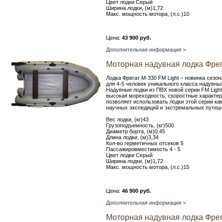
Цвет лодки Серый
Ширина лодки, (м)1,72
Макс. мощность мотора, (л.с.)10
Цена:
43 900 руб.
Дополнительная информация >
Моторная надувная лодка Фрег
Лодка Фрегат М-330 FM Light – новинка сезон
для 4-5 человек уникального класса надувн
Надувные лодки из ПВХ новой серии FM Light
высокая мореходность, скоростные характер
позволяет использовать лодки этой серии как
научных экспедиций и экстремальных путеше
Вес лодки, (кг)43
Грузоподъемность, (кг)500
Диаметр борта, (м)0,45
Длина лодки, (м)3,34
Кол-во герметичных отсеков 5
Пассажировместимость 4 - 5
Цвет лодки Серый
Ширина лодки, (м)1,72
Макс. мощность мотора, (л.с.)15
Цена:
46 900 руб.
Дополнительная информация >
Моторная надувная лодка Фрег