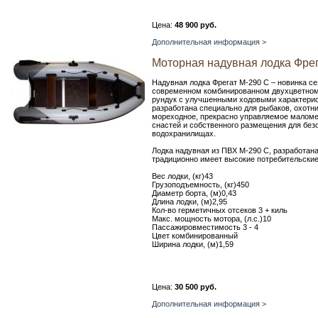
Цена:
48 900 руб.
Дополнительная информация >
Моторная надувная лодка Фрег
Надувная лодка Фрегат М-290 С – новинка се
современном комбинированном двухцветном 
рундук с улучшенными ходовыми характерис
разработана специально для рыбаков, охотни
мореходное, прекрасно управляемое маломе
снастей и собственного размещения для безо
водохранилищах.
Лодка надувная из ПВХ М-290 С, разработан
традиционно имеет высокие потребительские
Вес лодки, (кг)43
Грузоподъемность, (кг)450
Диаметр борта, (м)0,43
Длина лодки, (м)2,95
Кол-во герметичных отсеков 3 + киль
Макс. мощность мотора, (л.с.)10
Пассажировместимость 3 - 4
Цвет комбинированный
Ширина лодки, (м)1,59
Цена:
30 500 руб.
Дополнительная информация >