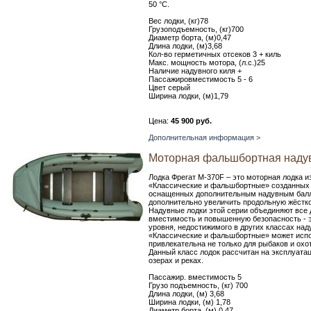
50 °С.
Вес лодки, (кг)78
Грузоподъемность, (кг)700
Диаметр борта, (м)0,47
Длина лодки, (м)3,68
Кол-во герметичных отсеков 3 + киль
Макс. мощность мотора, (л.с.)25
Наличие надувного киля +
Пассажировместимость 5 - 6
Цвет серый
Ширина лодки, (м)1,79
Цена:
45 900 руб.
Дополнительная информация >
Моторная фальшбортная надув
Лодка Фрегат М-370F – это моторная лодка и
«Классические и фальшбортные» созданных 
оснащенных дополнительным надувным бал
дополнительно увеличить продольную жёстко
Надувные лодки этой серии объединяют все 
вместимость и повышенную безопасность - э
уровня, недостижимого в других классах на
«Классические и фальшбортные» может испо
привлекательна не только для рыбаков и охот
Данный класс лодок рассчитан на эксплуатац
озерах и реках.
Пассажир. вместимость 5
Грузо подъемность, (кг) 700
Длина лодки, (м) 3,68
Ширина лодки, (м) 1,78
Диаметр борта, (м) 0,47