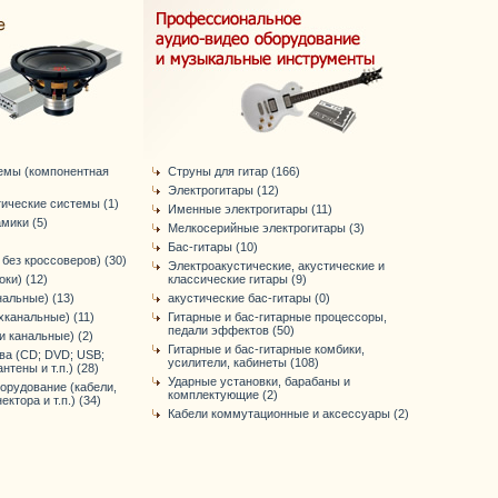
емы (компонентная
Струны для гитар (166)
Электрогитары (12)
тические системы (1)
Именные электрогитары (11)
мики (5)
Мелкосерийные электрогитары (3)
Бас-гитары (10)
без кроссоверов) (30)
Электроакустические, акустические и
ки) (12)
классические гитары (9)
нальные) (13)
акустические бас-гитары (0)
хканальные) (11)
Гитарные и бас-гитарные процессоры,
педали эффектов (50)
-и канальные) (2)
Гитарные и бас-гитарные комбики,
ва (CD; DVD; USB;
усилители, кабинеты (108)
нтены и т.п.) (28)
Ударные установки, барабаны и
орудование (кабели,
комплектующие (2)
ктора и т.п.) (34)
Кабели коммутационные и аксессуары (2)