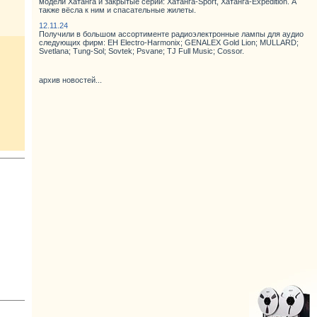
модели Хатанга и закрытые серии: Хатанга-Sport, Хатанга-Expedition. А
также вёсла к ним и спасательные жилеты.
12.11.24
Получили в большом ассортименте радиоэлектронные лампы для аудио
следующих фирм: EH Electro-Harmonix; GENALEX Gold Lion; MULLARD;
Svetlana; Tung-Sol; Sovtek; Psvane; TJ Full Music; Cossor.
архив новостей...