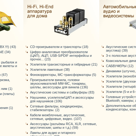
Х !!!) (43)
CD-проигрыватели и транспорты (18)
Акустические сист
акустика) (39)
E (34)
Цифро-аналоговые преобразователи
(ЦАП), АЦП, USB-S/PDIF интерфейсы и
3-х полосные акус
прочее... (23)
Коаксиальные дина
я рыбалок и
Усилители транзисторные и гибридные (21)
ые жилеты и
САБВУФЕРЫ (12)
Усилители ламповые (38)
Динамики (штучно, 
 (67)
Фонокорректоры, МС-трансформаторы (5)
Усилители (монобло
ризма,
Проигрыватели винила, головки
Усилители (двухка
звукоснимателей ММ-МС, тонармы,
Усилители (четырё
шеллы, аксессуары для винила (136)
 ним (1)
Усилители (5-и и 6
Акустические системы и сабвуферы (83)
и (плиты)
Головные устройст
Наушники, усилители/ЦАП и аксессуары
Bluetooth; камеры; а
для наушников (106)
Дополнительное об
Сетевые фильтры, кондиционеры,
ения (1)
конденсаторы, конне
стабилизаторы. (2)
Кабели межблочные, акустические,
сетевые, цифровые, видео. (107)
Аксессуары (разъёмы RCA, XLR, сетевые,
акустические; шипы и т.д.) (59)
Лампы для аудио и гитарного