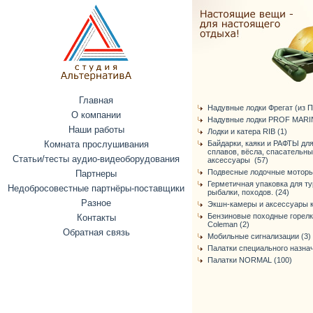
Главная
Надувные лодки Фрегат (из ПВ
О компании
Надувные лодки PROF MARIN
Наши работы
Лодки и катера RIB (1)
Комната прослушивания
Байдарки, каяки и РАФТЫ дл
сплавов, вёсла, спасательн
Статьи/тесты аудио-видеоборудования
аксессуары (57)
Подвесные лодочные моторы
Партнеры
Герметичная упаковка для ту
Недобросовестные партнёры-поставщики
рыбалки, походов. (24)
Разное
Экшн-камеры и аксессуары к
Бензиновые походные горелк
Контакты
Coleman (2)
Обратная связь
Мобильные сигнализации (3)
Палатки специального назнач
Палатки NORMAL (100)