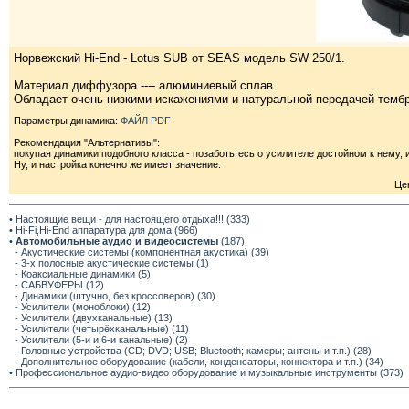
Норвежский Hi-End - Lotus SUB от SEAS модель SW 250/1.
Материал диффузора ---- алюминиевый сплав.
Обладает очень низкими искажениями и натуральной передачей темб
Параметры динамика:
ФАЙЛ PDF
Рекомендация "Альтернативы":
покупая динамики подобного класса - позаботьтесь о усилителе достойном к нему, 
Ну, и настройка конечно же имеет значение.
Це
• Настоящие вещи - для настоящего отдыха!!! (333)
• Hi-Fi,Hi-End аппаратура для дома (966)
•
Автомобильные аудио и видеосистемы
(187)
- Акустические системы (компонентная акустика) (39)
- 3-х полосные акустические системы (1)
- Коаксиальные динамики (5)
- САБВУФЕРЫ (12)
- Динамики (штучно, без кроссоверов) (30)
- Усилители (моноблоки) (12)
- Усилители (двухканальные) (13)
- Усилители (четырёхканальные) (11)
- Усилители (5-и и 6-и канальные) (2)
- Головные устройства (CD; DVD; USB; Bluetooth; камеры; антены и т.п.) (28)
- Дополнительное оборудование (кабели, конденсаторы, коннектора и т.п.) (34)
• Профессиональное аудио-видео оборудование и музыкальные инструменты (373)