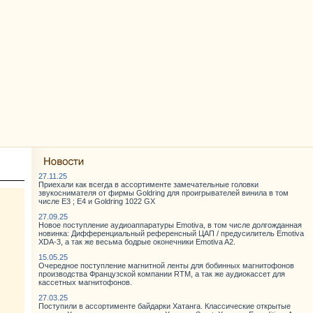
27.11.25
Приехали как всегда в ассортименте замечательные головки
звукоснимателя от фирмы Goldring для проигрывателей винила в том
числе E3 ; E4 и Goldring 1022 GX
27.09.25
Новое поступление аудиоаппаратуры Emotiva, в том числе долгожданная
новинка: Дифференциальный референсный ЦАП / предусилитель Emotiva
XDA-3, а так же весьма бодрые оконечники Emotiva A2.
15.05.25
Очередное поступление магнитной ленты для бобинных магнитофонов
производства Французской компании RTM, а так же аудиокассет для
кассетных магнитофонов.
27.03.25
Поступили в ассортименте байдарки Хатанга. Классические открытые