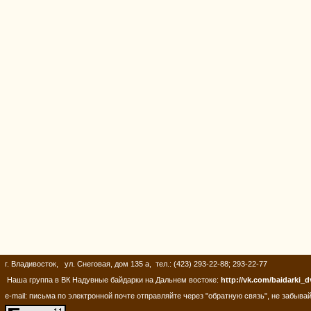
г. Владивосток, ул. Снеговая, дом 135 а, тел.: (423) 293-22-88; 293-22-77
Наша группа в ВК Надувные байдарки на Дальнем востоке:
http://vk.com/baidarki_d
e-mail: письма по электронной почте отправляйте через "обратную связь", не забывай