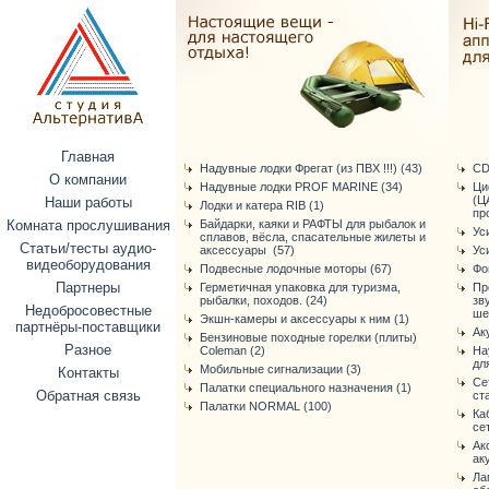
Главная
Надувные лодки Фрегат (из ПВХ !!!) (43)
CD
О компании
Надувные лодки PROF MARINE (34)
Ци
(Ц
Наши работы
Лодки и катера RIB (1)
про
Комната прослушивания
Байдарки, каяки и РАФТЫ для рыбалок и
Ус
сплавов, вёсла, спасательные жилеты и
Статьи/тесты аудио-
аксессуары (57)
Ус
видеоборудования
Подвесные лодочные моторы (67)
Фо
Партнеры
Герметичная упаковка для туризма,
Пр
рыбалки, походов. (24)
зв
Недобросовестные
ше
Экшн-камеры и аксессуары к ним (1)
партнёры-поставщики
Ак
Бензиновые походные горелки (плиты)
Разное
Coleman (2)
На
дл
Мобильные сигнализации (3)
Контакты
Се
Палатки специального назначения (1)
Обратная связь
ст
Палатки NORMAL (100)
Ка
се
Ак
ак
Ла