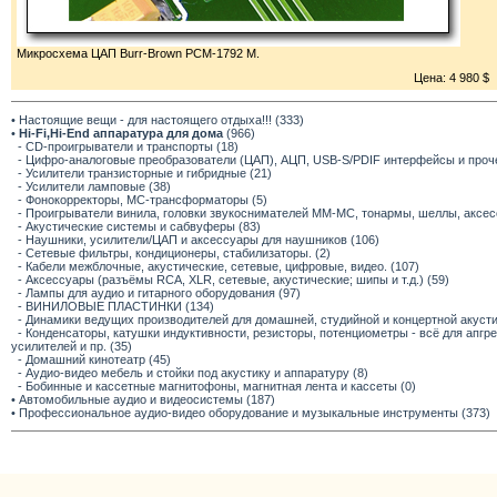
Микросхема ЦАП Burr-Brown PCM-1792 M.
Цена: 4 980 $
• Настоящие вещи - для настоящего отдыха!!! (333)
•
Hi-Fi,Hi-End аппаратура для дома
(966)
- CD-проигрыватели и транспорты (18)
- Цифро-аналоговые преобразователи (ЦАП), АЦП, USB-S/PDIF интерфейсы и прочее
- Усилители транзисторные и гибридные (21)
- Усилители ламповые (38)
- Фонокорректоры, МС-трансформаторы (5)
- Проигрыватели винила, головки звукоснимателей ММ-МС, тонармы, шеллы, аксес
- Акустические системы и сабвуферы (83)
- Наушники, усилители/ЦАП и аксессуары для наушников (106)
- Сетевые фильтры, кондиционеры, стабилизаторы. (2)
- Кабели межблочные, акустические, сетевые, цифровые, видео. (107)
- Аксессуары (разъёмы RCA, XLR, сетевые, акустические; шипы и т.д.) (59)
- Лампы для аудио и гитарного оборудования (97)
- ВИНИЛОВЫЕ ПЛАСТИНКИ (134)
- Динамики ведущих производителей для домашней, студийной и концертной акустик
- Конденсаторы, катушки индуктивности, резисторы, потенциометры - всё для апг
усилителей и пр. (35)
- Домашний кинотеатр (45)
- Аудио-видео мебель и стойки под акустику и аппаратуру (8)
- Бобинные и кассетные магнитофоны, магнитная лента и кассеты (0)
• Автомобильные аудио и видеосистемы (187)
• Профессиональное аудио-видео оборудование и музыкальные инструменты (373)