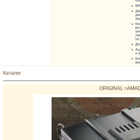
об
ВИ
Ди
до
ак
Ко
ре
ап
ла
пр.
До
Ау
и 
Бо
ма
Каталог
ORIGINAL =AMA