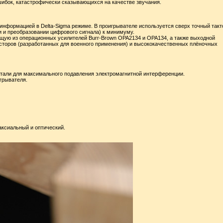
ибок, катастрофически сказывающихся на качестве звучания.
с информацией в Delta-Sigma режиме. В проигрывателе используется сверх точный так
 и преобразовании цифрового сигнала) к минимуму.
ящую из операционных усилителей Burr-Brown OPA2134 и OPA134, а также выходной
торов (разработанных для военного применения) и высококачественных плёночных
стали для максимального подавления электромагнитной интерференции.
грывателя.
ксиальный и оптический.