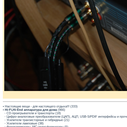
• Настоящие вещи - для настоящего отдыха!!! (333)
•
Hi-Fi,Hi-End аппаратура для дома
(966)
- CD-проигрыватели и транспорты (18)
- Цифро-аналоговые преобразователи (ЦАП), АЦП, USB-S/PDIF интерфейсы и прочее
- Усилители транзисторные и гибридные (21)
- Усилители ламповые (38)
- Фонокорректоры, МС-трансформаторы (5)