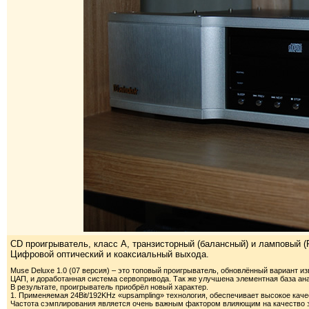
CD проигрыватель, класс A, транзисторный (балансный) и ламповый 
Цифровой оптический и коаксиальный выхода.
Muse Deluxe 1.0 (07 версия) – это топовый проигрыватель, обновлённый вариант и
ЦАП, и доработанная система сервопривода. Так же улучшена элементная база ана
В результате, проигрыватель приобрёл новый характер.
1. Применяемая 24Bit/192KHz «upsampling» технология, обеспечивает высокое каче
Частота сэмплирования является очень важным фактором влияющим на качество зв