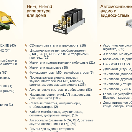
Х !!!) (43)
CD-проигрыватели и транспорты (18)
Акустические сис
акустика) (39)
E (34)
Цифро-аналоговые преобразователи
(ЦАП), АЦП, USB-S/PDIF интерфейсы и
3-х полосные акус
прочее... (23)
Коаксиальные дина
я рыбалок и
Усилители транзисторные и гибридные (21)
ые жилеты и
САБВУФЕРЫ (12)
Усилители ламповые (38)
Динамики (штучно,
 (67)
Фонокорректоры, МС-трансформаторы (5)
Усилители (монобл
уризма,
Проигрыватели винила, головки
Усилители (двухка
звукоснимателей ММ-МС, тонармы,
Усилители (четырё
шеллы, аксессуары для винила (136)
 ним (1)
Усилители (5-и и 6
Акустические системы и сабвуферы (83)
и (плиты)
Головные устройст
Наушники, усилители/ЦАП и аксессуары
Bluetooth; камеры; 
для наушников (106)
Дополнительное об
Сетевые фильтры, кондиционеры,
ения (1)
конденсаторы, конне
стабилизаторы. (2)
Кабели межблочные, акустические,
сетевые, цифровые, видео. (107)
Аксессуары (разъёмы RCA, XLR, сетевые,
акустические; шипы и т.д.) (59)
Лампы для аудио и гитарного