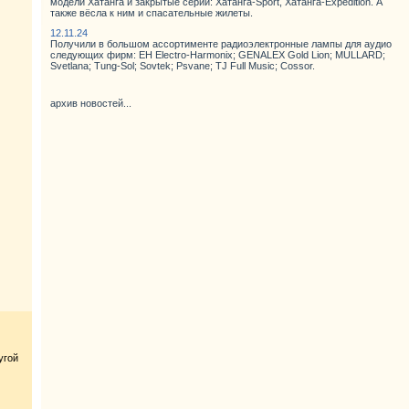
модели Хатанга и закрытые серии: Хатанга-Sport, Хатанга-Expedition. А
также вёсла к ним и спасательные жилеты.
12.11.24
Получили в большом ассортименте радиоэлектронные лампы для аудио
следующих фирм: EH Electro-Harmonix; GENALEX Gold Lion; MULLARD;
Svetlana; Tung-Sol; Sovtek; Psvane; TJ Full Music; Cossor.
архив новостей...
угой