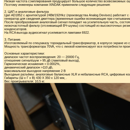
Низкая частота сэмплирования продуцирует большое количество всевозможных ош
Поэтому инженеры компании XINDAK применили следующие решения:
2. ЦАП и аналоговые фильтра
Цап AD1852 с архитектурой 24Bit/192Hkz (производства Analog Devises) работает 
генератор для сведения джиттера (временные ошибки возникающие при считывании
После преобразования аналоговый сигнал попадает на усилительную часть, состо
низкочастотный фильтр (отсеивающий ВЧ-шумы) состоящий из высокоточных резис
конденсаторов.
На RCA выхода аудиосигнал усиливается лампами 6922.
3. Питание.
Изготовляемый по спецзаказу тороидальный трансформатор, в корпусе-экране из 
Мощность трансформатора 70VA, что с лихвой компенсирует все потребности прои
Основные характеристики:
диапазон частот воспроизведения: 20 — 20000 Гц,
отношение сигнал/шум > 95 дБ (ламповый выход),
Гармонические искажения < 0.0002%,
динамический диапазон >110 дБ,
максимальное выходное напряжение 2 В
Выходные разъёмы: аналоговые балансные XLR и небалансные RCA, цифровые коа
Габариты (Ш х Г х В) 430 X 350 х 120 мм, .
Вес проигрывателя: 10,5 кг.