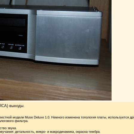
(RCA) выходы.
звестной модели Muse Deluxe 1.0. Немного изменена топология платы, используется др
логового фильтра.
ство звука.
учания: детальность, микро- и макродинамика, окраска тембра.