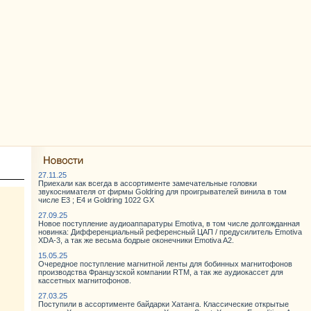
27.11.25
Приехали как всегда в ассортименте замечательные головки
звукоснимателя от фирмы Goldring для проигрывателей винила в том
числе E3 ; E4 и Goldring 1022 GX
27.09.25
Новое поступление аудиоаппаратуры Emotiva, в том числе долгожданная
новинка: Дифференциальный референсный ЦАП / предусилитель Emotiva
XDA-3, а так же весьма бодрые оконечники Emotiva A2.
15.05.25
Очередное поступление магнитной ленты для бобинных магнитофонов
производства Французской компании RTM, а так же аудиокассет для
кассетных магнитофонов.
27.03.25
Поступили в ассортименте байдарки Хатанга. Классические открытые