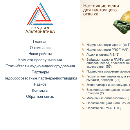
Главная
Надувные лодки Фрегат (из ПВ
О компании
Надувные лодки PROF MARIN
Наши работы
Лодки и катера RIB (1)
Комната прослушивания
Байдарки, каяки и РАФТЫ дл
сплавов, вёсла, спасательн
Статьи/тесты аудио-видеоборудования
аксессуары (57)
Подвесные лодочные моторы
Партнеры
Герметичная упаковка для т
Недобросовестные партнёры-поставщики
рыбалки, походов. (24)
Разное
Экшн-камеры и аксессуары к
Бензиновые походные горелк
Контакты
Coleman (2)
Обратная связь
Мобильные сигнализации (3)
Палатки специального назнач
Палатки NORMAL (100)