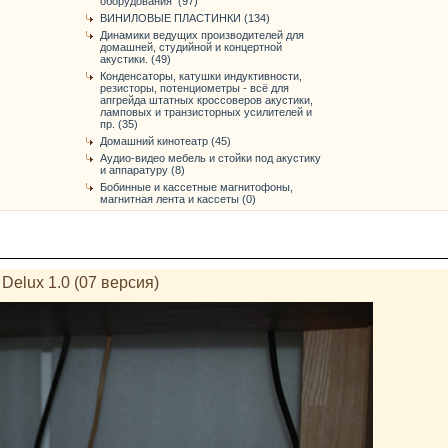
оборудования (97)
ВИНИЛОВЫЕ ПЛАСТИНКИ (134)
Динамики ведущих производителей для
домашней, студийной и концертной
акустики. (49)
Конденсаторы, катушки индуктивности,
резисторы, потенциометры - всё для
апгрейда штатных кроссоверов акустики,
ламповых и транзисторных усилителей и
пр. (35)
Домашний кинотеатр (45)
Аудио-видео мебель и стойки под акустику
и аппаратуру (8)
Бобинные и кассетные магнитофоны,
магнитная лента и кассеты (0)
elux 1.0 (07 версия)