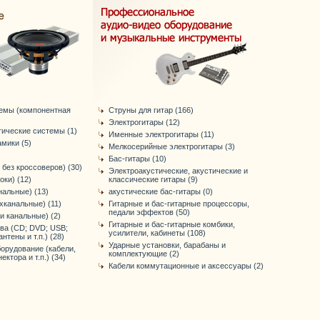
темы (компонентная
Струны для гитар (166)
Электрогитары (12)
тические системы (1)
Именные электрогитары (11)
мики (5)
Мелкосерийные электрогитары (3)
Бас-гитары (10)
 без кроссоверов) (30)
Электроакустические, акустические и
оки) (12)
классические гитары (9)
нальные) (13)
акустические бас-гитары (0)
хканальные) (11)
Гитарные и бас-гитарные процессоры,
педали эффектов (50)
-и канальные) (2)
Гитарные и бас-гитарные комбики,
ва (CD; DVD; USB;
усилители, кабинеты (108)
антены и т.п.) (28)
Ударные установки, барабаны и
орудование (кабели,
комплектующие (2)
ктора и т.п.) (34)
Кабели коммутационные и аксессуары (2)