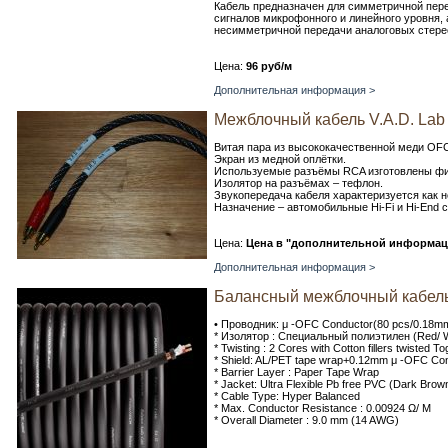
Кабель предназначен для симметричной пер
сигналов микрофонного и линейного уровня, 
несимметричной передачи аналоговых стерео
Цена:
96 руб/м
Дополнительная информация >
Межблочный кабель V.A.D. Lab
Витая пара из высококачественной меди OFC
Экран из медной оплётки.
Используемые разъёмы RCA изготовлены фи
Изолятор на разъёмах – тефлон.
Звукопередача кабеля характеризуется как 
Назначение – автомобильные Hi-Fi и Hi-End 
Цена:
Цена в "дополнительной информац
Дополнительная информация >
Балансный межблочный кабель
• Проводник: μ -OFC Conductor(80 pcs/0.18m
* Изолятор : Специальный полиэтилен (Red/ W
* Twisting : 2 Cores with Cotton fillers twisted T
* Shield: AL/PET tape wrap+0.12mm μ -OFC Con
* Barrier Layer : Paper Tape Wrap
* Jacket: Ultra Flexible Pb free PVC (Dark Brow
* Cable Type: Hyper Balanced
* Max. Conductor Resistance : 0.00924 Ω/ M
* Overall Diameter : 9.0 mm (14 AWG)