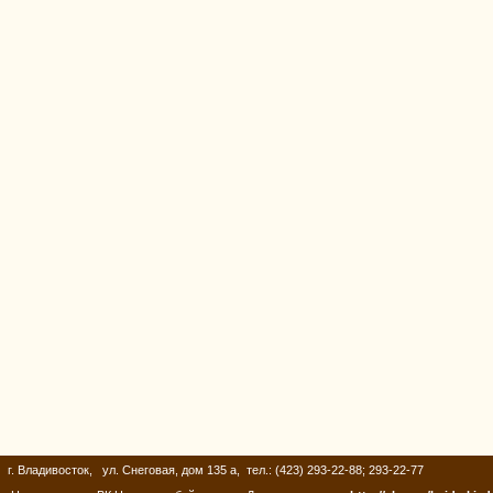
г. Владивосток, ул. Снеговая, дом 135 а, тел.: (423) 293-22-88; 293-22-77