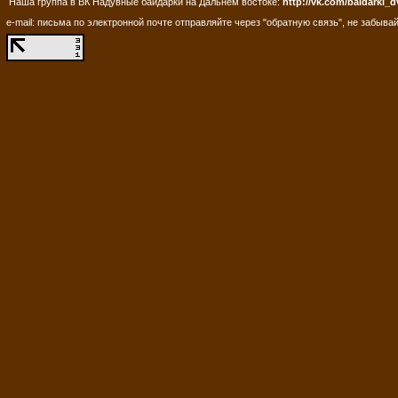
Наша группа в ВК Надувные байдарки на Дальнем востоке:
http://vk.com/baidarki_d
e-mail: письма по электронной почте отправляйте через "обратную связь", не забывай