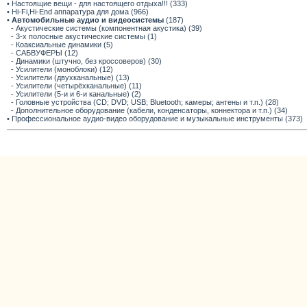
• Настоящие вещи - для настоящего отдыха!!! (333)
• Hi-Fi,Hi-End аппаратура для дома (966)
•
Автомобильные аудио и видеосистемы
(187)
- Акустические системы (компонентная акустика) (39)
- 3-х полосные акустические системы (1)
- Коаксиальные динамики (5)
- САБВУФЕРЫ (12)
- Динамики (штучно, без кроссоверов) (30)
- Усилители (моноблоки) (12)
- Усилители (двухканальные) (13)
- Усилители (четырёхканальные) (11)
- Усилители (5-и и 6-и канальные) (2)
- Головные устройства (CD; DVD; USB; Bluetooth; камеры; антены и т.п.) (28)
- Дополнительное оборудование (кабели, конденсаторы, коннектора и т.п.) (34)
• Профессиональное аудио-видео оборудование и музыкальные инструменты (373)