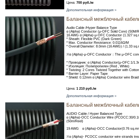
Цена:
700 руб./м
Дополнительная информация >
Балансный межблочный кабель
Audio Cable /Hyper Balance Type
α (Alpha) Conductor (μ-OFC Solid Core) (50M/R
16 AWG α (Alpha)-μ-OFC Conductor (1.327 sq.
* Sheath: Flexible PVC (Dark Green)
* Max. Conductor Resistance: 0.0116Ω/M
* Overall Diameter: 8.0mm (16 AWG) / (1.33 sq
※α (Alpha)-μ-OFC Conductor：The μ-OFC conduct
* Проводник: α (Alpha) Conductor(μ-OFC:1/1.
* Изоляция: Полипропилен (Red , White)
* Twisting: 2 Cores Twisted Together with Cotto
* Barrier Layer: Paper Tape
* Shield: 0.12mm α (Alpha) Conductor wire Braid
Цена:
1 210 руб./м
Дополнительная информация >
Балансный межблочный кабель 
AUDIO Cable / Hyper Balanced Type
α (Alpha)-OCC Conductor Wire (PCOCC:30/0.
(50m/Reel)
19 AWG α (Alpha)-OCC Conductor(0.76 sq.m
※α (Alpha)- PCOCC conductor wire strands trea