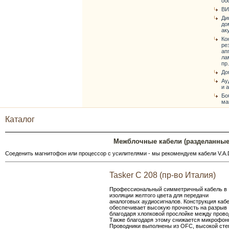
об
ВИ
Ди
до
ак
Ко
ре
ап
ла
пр.
До
Ау
и 
Бо
ма
Каталог
Межблочные кабели (разделанные 
Соеденить магнитофон или процессор с усилителями - мы рекомендуем кабели V.A.D
Tasker С 208 (пр-во Италия)
Профессиональный симметричный кабель в
изоляции желтого цвета для передачи
аналоговых аудиосигналов. Конструкция каб
обеспечивает высокую прочность на разрыв
благодаря хлопковой прослойке между прово
Также благодаря этому снижается микрофо
Проводники выполнены из OFC, высокой степ