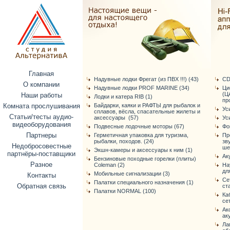
Главная
Надувные лодки Фрегат (из ПВХ !!!) (43)
CD
О компании
Надувные лодки PROF MARINE (34)
Ци
(Ц
Наши работы
Лодки и катера RIB (1)
про
Комната прослушивания
Байдарки, каяки и РАФТЫ для рыбалок и
Ус
сплавов, вёсла, спасательные жилеты и
Статьи/тесты аудио-
аксессуары (57)
Ус
видеоборудования
Подвесные лодочные моторы (67)
Фо
Партнеры
Герметичная упаковка для туризма,
Пр
рыбалки, походов. (24)
зв
Недобросовестные
ше
Экшн-камеры и аксессуары к ним (1)
партнёры-поставщики
Ак
Бензиновые походные горелки (плиты)
Разное
Coleman (2)
На
дл
Мобильные сигнализации (3)
Контакты
Се
Палатки специального назначения (1)
Обратная связь
ст
Палатки NORMAL (100)
Ка
се
Ак
ак
Ла