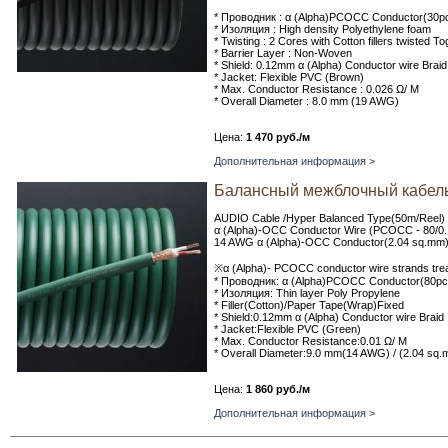
* Проводник : α (Alpha)PCOCC Conductor(30p
* Изоляция : High density Polyethylene foam
* Twisting : 2 Cores with Cotton fillers twisted T
* Barrier Layer : Non-Woven
* Shield: 0.12mm α (Alpha) Conductor wire Braid
* Jacket: Flexible PVC (Brown)
* Max. Conductor Resistance : 0.026 Ω/ M
* Overall Diameter : 8.0 mm (19 AWG)
Цена:
1 470 руб./м
Дополнительная информация >
Балансный межблочный кабель
AUDIO Cable /Hyper Balanced Type(50m/Reel)
α (Alpha)-OCC Conductor Wire (PCOCC - 80/0
14 AWG α (Alpha)-OCC Conductor(2.04 sq.mm
※α (Alpha)- PCOCC conductor wire strands trea
* Проводник: α (Alpha)PCOCC Conductor(80p
* Изоляция: Thin layer Poly Propylene
* Filler(Cotton)/Paper Tape(Wrap)Fixed
* Shield:0.12mm α (Alpha) Conductor wire Braid
* Jacket:Flexible PVC (Green)
* Max. Conductor Resistance:0.01 Ω/ M
* Overall Diameter:9.0 mm(14 AWG) / (2.04 sq
Цена:
1 860 руб./м
Дополнительная информация >