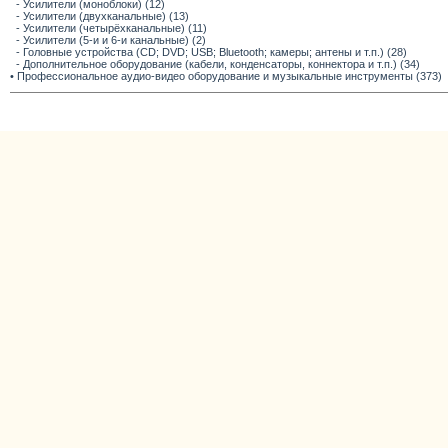
- Усилители (моноблоки) (12)
- Усилители (двухканальные) (13)
- Усилители (четырёхканальные) (11)
- Усилители (5-и и 6-и канальные) (2)
- Головные устройства (CD; DVD; USB; Bluetooth; камеры; антены и т.п.) (28)
- Дополнительное оборудование (кабели, конденсаторы, коннектора и т.п.) (34)
• Профессиональное аудио-видео оборудование и музыкальные инструменты (373)