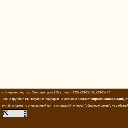
г. Владивосток, ул. Снеговая, дом 135 а, тел.: (423) 293-22-88; 293-22-77
Наша группа в ВК Надувные байдарки на Дальнем востоке:
http://vk.com/baidarki_d
e-mail: письма по электронной почте отправляйте через "обратную связь", не забывай