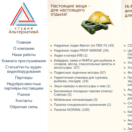
Главная
Надувные лодки Фрегат (из ПВХ !!!) (43)
CD
О компании
Надувные лодки PROF MARINE (34)
Ци
(Ц
Наши работы
Лодки и катера RIB (1)
про
Комната прослушивания
Байдарки, каяки и РАФТЫ для рыбалок и
Ус
сплавов, вёсла, спасательные жилеты и
Статьи/тесты аудио-
аксессуары (57)
Ус
видеоборудования
Подвесные лодочные моторы (67)
Фо
Партнеры
Герметичная упаковка для туризма,
Пр
рыбалки, походов. (24)
зв
Недобросовестные
ше
Экшн-камеры и аксессуары к ним (1)
партнёры-поставщики
Ак
Бензиновые походные горелки (плиты)
Разное
Coleman (2)
На
дл
Мобильные сигнализации (3)
Контакты
Се
Палатки специального назначения (1)
Обратная связь
ст
Палатки NORMAL (100)
Ка
се
Ак
ак
Ла