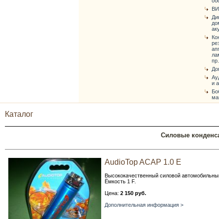
об
ВИ
Ди
до
ак
Ко
ре
ап
ла
пр.
До
Ау
и 
Бо
ма
Каталог
Силовые конденс
AudioTop ACAP 1.0 E
Высококачественный силовой автомобильный
Ёмкость 1 F.
Цена:
2 150 руб.
Дополнительная информация >