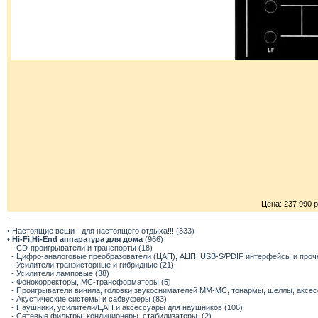
Цена: 237 990 р
• Настоящие вещи - для настоящего отдыха!!! (333)
•
Hi-Fi,Hi-End аппаратура для дома
(966)
- CD-проигрыватели и транспорты (18)
- Цифро-аналоговые преобразователи (ЦАП), АЦП, USB-S/PDIF интерфейсы и прочее
- Усилители транзисторные и гибридные (21)
- Усилители ламповые (38)
- Фонокорректоры, МС-трансформаторы (5)
- Проигрыватели винила, головки звукоснимателей ММ-МС, тонармы, шеллы, аксес
- Акустические системы и сабвуферы (83)
- Наушники, усилители/ЦАП и аксессуары для наушников (106)
- Сетевые фильтры, кондиционеры, стабилизаторы. (2)