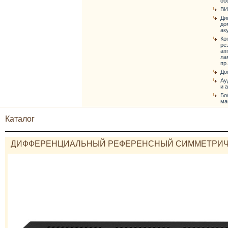
об
ВИ
Ди
до
ак
Ко
ре
ап
ла
пр.
До
Ау
и 
Бо
ма
Каталог
ДИФФЕРЕНЦИАЛЬНЫЙ РЕФЕРЕНСНЫЙ СИММЕТРИЧНЫ