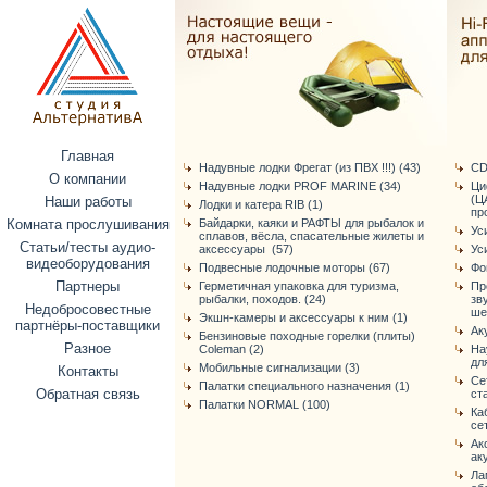
Главная
Надувные лодки Фрегат (из ПВХ !!!) (43)
CD
О компании
Надувные лодки PROF MARINE (34)
Ци
(Ц
Наши работы
Лодки и катера RIB (1)
про
Комната прослушивания
Байдарки, каяки и РАФТЫ для рыбалок и
Ус
сплавов, вёсла, спасательные жилеты и
Статьи/тесты аудио-
аксессуары (57)
Ус
видеоборудования
Подвесные лодочные моторы (67)
Фо
Партнеры
Герметичная упаковка для туризма,
Пр
рыбалки, походов. (24)
зв
Недобросовестные
ше
Экшн-камеры и аксессуары к ним (1)
партнёры-поставщики
Ак
Бензиновые походные горелки (плиты)
Разное
Coleman (2)
На
дл
Мобильные сигнализации (3)
Контакты
Се
Палатки специального назначения (1)
Обратная связь
ст
Палатки NORMAL (100)
Ка
се
Ак
ак
Ла