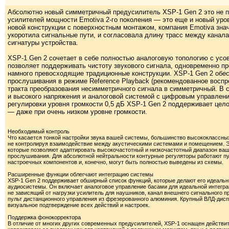
Абсолютно новый симметричный предусилитель XSP-1 Gen 2 это не п
усилителей мощности Emotiva 2-го поколения — это еще и новый уро
новой конструкции с поверхностным монтажом, компания Emotiva зна
укоротила сигнальные пути, и согласовала длину трасс между канал
сигнатуры устройства.
XSP-1 Gen 2 сочетает в себе полностью аналоговую топологию с ус
позволяет поддерживать чистоту звукового сигнала, одновременно п
намного превосходящие традиционные конструкции. XSP-1 Gen 2 обе
прослушивания в режиме Reference Playback (рекомендованное воспро
тракта преобразования несимметричного сигнала в симметричный. В 
и высокого напряжения и аналоговой системой с цифровым управлени
регулировки уровня громкости 0,5 дБ XSP-1 Gen 2 поддерживает цело
— даже при очень низком уровне громкости.
Необходимый контроль
Что касается тонкой настройки звука вашей системы, большинство высококлассн
не контролируя взаимодействие между акустическими системами и помещением. Э
которые позволяют адаптировать высокочастотный и низкочастотный диапазон ваш
прослушивания. Для абсолютной нейтральности контурные регуляторы работают п
настроечных компонентов и, конечно, могут быть полностью выведены из схемы.
Расширенные функции облегчают интеграцию системы
XSP-1 Gen 2 поддерживает обширный список функций, которые делают его идеал
аудиосистемы. Он включает аналоговое управление басами для идеальной интеграц
не зависящий от нагрузки усилитель для наушников, канал внешнего сигнального 
пульт дистанционного управления из фрезерованного алюминия. Крупный ВЛД-дисп
визуальное подтверждение всех действий и настроек.
Поддержка фонокорректора
В отличие от многих других современных предусилителей, XSP-1 оснащен действ