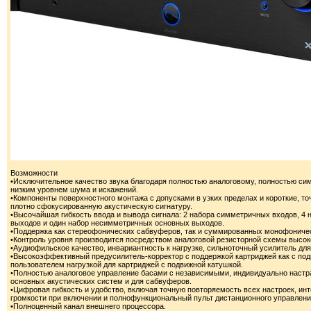
Возможности
•Исключительное качество звука благодаря полностью аналоговому, полностью с
низким уровнем шума и искажений.
•Компоненты поверхностного монтажа с допусками в узких пределах и короткие, 
плотно сфокусированную акустическую сигнатуру.
•Высочайшая гибкость ввода и вывода сигнала: 2 набора симметричных входов, 4
выходов и один набор несимметричных основных выходов.
•Поддержка как стереофонических сабвуферов, так и суммированных монофониче
•Контроль уровня производится посредством аналоговой резисторной схемы высоко
•Аудиофильское качество, инвариантность к нагрузке, сильноточный усилитель д
•Высокоэффективный предусилитель-корректор с поддержкой картриджей как с под
пользователем нагрузкой для картриджей с подвижной катушкой.
•Полностью аналоговое управление басами с независимыми, индивидуально настраи
основных акустических систем и для сабвуферов.
•Цифровая гибкость и удобство, включая точную повторяемость всех настроек, ин
громкости при включении и полнофункциональный пульт дистанционного управлени
•Полноценный канал внешнего процессора.