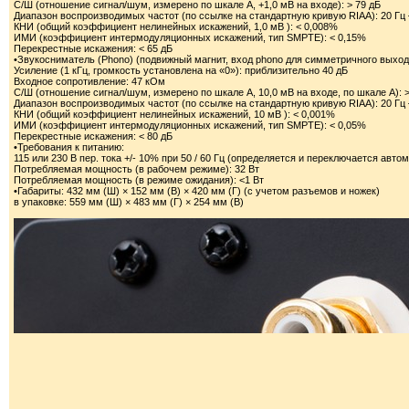
С/Ш (отношение сигнал/шум, измерено по шкале A, +1,0 мВ на входе): > 79 дБ
Диапазон воспроизводимых частот (по ссылке на стандартную кривую RIAA): 20 Гц —
КНИ (общий коэффициент нелинейных искажений, 1,0 мВ ): < 0,008%
ИМИ (коэффициент интермодуляционных искажений, тип SMPTE): < 0,15%
Перекрестные искажения: < 65 дБ
•Звукосниматель (Phono) (подвижный магнит, вход phono для симметричного выход
Усиление (1 кГц, громкость установлена на «0»): приблизительно 40 дБ
Входное сопротивление: 47 кОм
С/Ш (отношение сигнал/шум, измерено по шкале А, 10,0 мВ на входе, по шкале А): >
Диапазон воспроизводимых частот (по ссылке на стандартную кривую RIAA): 20 Гц —
КНИ (общий коэффициент нелинейных искажений, 10 мВ ): < 0,001%
ИМИ (коэффициент интермодуляционных искажений, тип SMPTE): < 0,05%
Перекрестные искажения: < 80 дБ
•Требования к питанию:
115 или 230 В пер. тока +/- 10% при 50 / 60 Гц (определяется и переключается авто
Потребляемая мощность (в рабочем режиме): 32 Вт
Потребляемая мощность (в режиме ожидания): <1 Вт
•Габариты: 432 мм (Ш) × 152 мм (В) × 420 мм (Г) (с учетом разъемов и ножек)
в упаковке: 559 мм (Ш) × 483 мм (Г) × 254 мм (В)