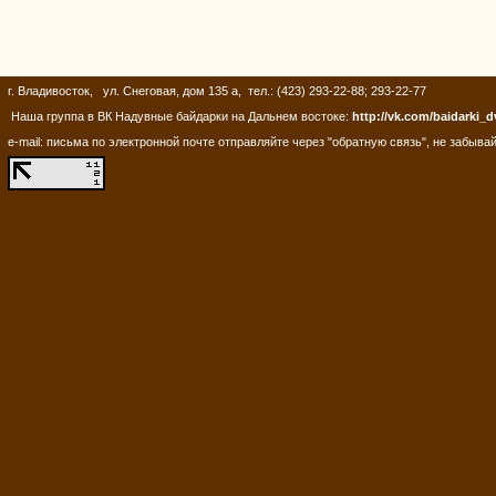
г. Владивосток, ул. Снеговая, дом 135 а, тел.: (423) 293-22-88; 293-22-77
Наша группа в ВК Надувные байдарки на Дальнем востоке:
http://vk.com/baidarki_d
e-mail: письма по электронной почте отправляйте через "обратную связь", не забывай