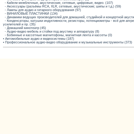
- Кабели межблочные, акустические, сетевые, цифровые, видео. (107)
- Аксессуары (разъёмы RCA, XLR, сетевые, акустические; шипы и т.д.) (59)
- Лампы для аудио и гитарного оборудования (97)
- ВИНИЛОВЫЕ ПЛАСТИНКИ (134)
- Динамики ведущих производителей для домашней, студийной и концертной акустик
- Конденсаторы, катушки индуктивности, резисторы, потенциометры - всё для апг
усилителей и пр. (35)
- Домашний кинотеатр (45)
- Аудио-видео мебель и стойки под акустику и аппаратуру (8)
- Бобинные и кассетные магнитофоны, магнитная лента и кассеты (0)
• Автомобильные аудио и видеосистемы (187)
• Профессиональное аудио-видео оборудование и музыкальные инструменты (373)