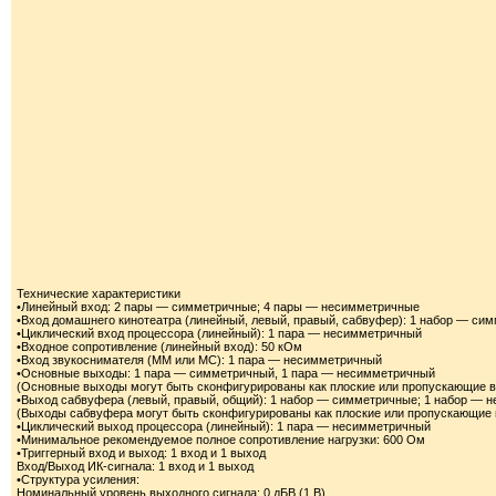
Технические характеристики
•Линейный вход: 2 пары — симметричные; 4 пары — несимметричные
•Вход домашнего кинотеатра (линейный, левый, правый, сабвуфер): 1 набор — с
•Циклический вход процессора (линейный): 1 пара — несимметричный
•Входное сопротивление (линейный вход): 50 кОм
•Вход звукоснимателя (ММ или МС): 1 пара — несимметричный
•Основные выходы: 1 пара — симметричный, 1 пара — несимметричный
(Основные выходы могут быть сконфигурированы как плоские или пропускающие вер
•Выход сабвуфера (левый, правый, общий): 1 набор — симметричные; 1 набор — 
(Выходы сабвуфера могут быть сконфигурированы как плоские или пропускающие ни
•Циклический выход процессора (линейный): 1 пара — несимметричный
•Минимальное рекомендуемое полное сопротивление нагрузки: 600 Ом
•Триггерный вход и выход: 1 вход и 1 выход
Вход/Выход ИК-сигнала: 1 вход и 1 выход
•Структура усиления:
Номинальный уровень выходного сигнала: 0 дБВ (1 В)