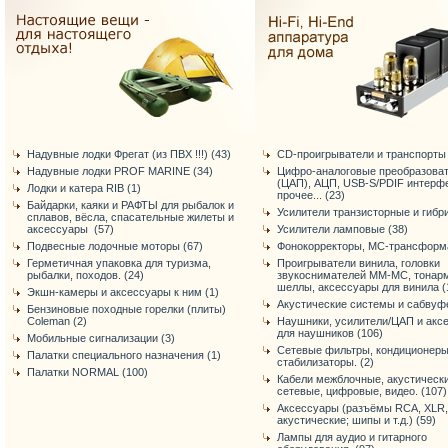
Надувные лодки Фрегат (из ПВХ !!!) (43)
CD-проигрыватели и транспорты 
Надувные лодки PROF MARINE (34)
Цифро-аналоговые преобразова
(ЦАП), АЦП, USB-S/PDIF интерф
Лодки и катера RIB (1)
прочее... (23)
Байдарки, каяки и РАФТЫ для рыбалок и
Усилители транзисторные и гибр
сплавов, вёсла, спасательные жилеты и
аксессуары (57)
Усилители ламповые (38)
Подвесные лодочные моторы (67)
Фонокорректоры, МС-трансформа
Герметичная упаковка для туризма,
Проигрыватели винила, головки
рыбалки, походов. (24)
звукоснимателей ММ-МС, тонар
шеллы, аксессуары для винила (
Экшн-камеры и аксессуары к ним (1)
Акустические системы и сабвуф
Бензиновые походные горелки (плиты)
Coleman (2)
Наушники, усилители/ЦАП и акс
для наушников (106)
Мобильные сигнализации (3)
Сетевые фильтры, кондиционеры
Палатки специального назначения (1)
стабилизаторы. (2)
Палатки NORMAL (100)
Кабели межблочные, акустически
сетевые, цифровые, видео. (107)
Аксессуары (разъёмы RCA, XLR,
акустические; шипы и т.д.) (59)
Лампы для аудио и гитарного