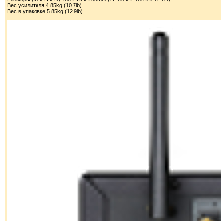
Вес усилителя 4.85kg (10.7lb)
Вес в упаковке 5.85kg (12.9lb)