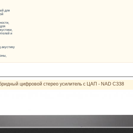
ей для
ой
ности,
 для
кустики,
ителей и
д акустику
оны,
бридный цифровой стерео усилитель с ЦАП - NAD C338