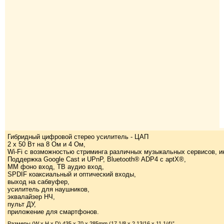
Гибридный цифровой стерео усилитель - ЦАП
2 х 50 Вт на 8 Ом и 4 Ом,
Wi-Fi с возможностью стриминга различных музыкальных сервисов, и
Поддержка Google Cast и UPnP, Bluetooth® ADP4 с aptX®,
ММ фоно вход, ТВ аудио вход,
SPDIF коаксиальный и оптический входы,
выход на сабвуфер,
усилитель для наушников,
эквалайзер НЧ,
пульт ДУ,
приложение для смартфонов.
Размеры (W x H x D) 435 x 70 x 285mm (17 1/8 x 2 13/16 x 11 1/4)”