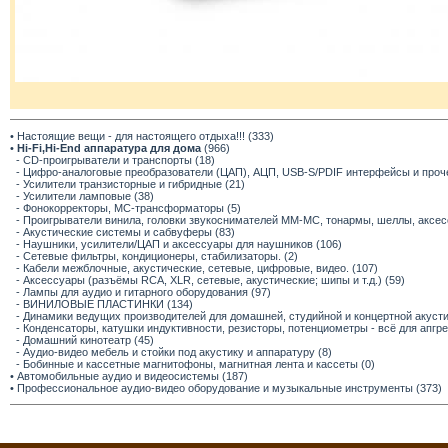
• Настоящие вещи - для настоящего отдыха!!! (333)
•
Hi-Fi,Hi-End аппаратура для дома
(966)
- CD-проигрыватели и транспорты (18)
- Цифро-аналоговые преобразователи (ЦАП), АЦП, USB-S/PDIF интерфейсы и прочее
- Усилители транзисторные и гибридные (21)
- Усилители ламповые (38)
- Фонокорректоры, МС-трансформаторы (5)
- Проигрыватели винила, головки звукоснимателей ММ-МС, тонармы, шеллы, аксес
- Акустические системы и сабвуферы (83)
- Наушники, усилители/ЦАП и аксессуары для наушников (106)
- Сетевые фильтры, кондиционеры, стабилизаторы. (2)
- Кабели межблочные, акустические, сетевые, цифровые, видео. (107)
- Аксессуары (разъёмы RCA, XLR, сетевые, акустические; шипы и т.д.) (59)
- Лампы для аудио и гитарного оборудования (97)
- ВИНИЛОВЫЕ ПЛАСТИНКИ (134)
- Динамики ведущих производителей для домашней, студийной и концертной акустик
- Конденсаторы, катушки индуктивности, резисторы, потенциометры - всё для апгр
- Домашний кинотеатр (45)
- Аудио-видео мебель и стойки под акустику и аппаратуру (8)
- Бобинные и кассетные магнитофоны, магнитная лента и кассеты (0)
• Автомобильные аудио и видеосистемы (187)
• Профессиональное аудио-видео оборудование и музыкальные инструменты (373)