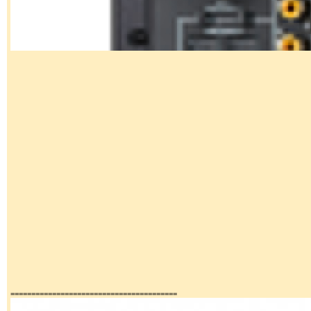
========================================