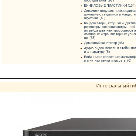
оборудования (97)
ВИНИЛОВЫЕ ПЛАСТИНКИ (134)
Динамики ведущих производител
домашней, студийной и концертн
акустики. (49)
Конденсаторы, катушки индуктив
резисторы, потенциометры - всё
апгрейда штатных кроссоверов а
ламповых и транзисторных усил
пр. (35)
Домашний кинотеатр (45)
Аудио-видео мебель и стойки по
и аппаратуру (8)
Бобинные и кассетные магнитоф
магнитная лента и кассеты (0)
Интегральный ги