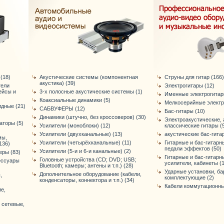
(18)
Акустические системы (компонентная
Струны для гитар (166)
акустика) (39)
тели
Электрогитары (12)
ейсы и
3-х полосные акустические системы (1)
Именные электрогитар
Коаксиальные динамики (5)
Мелкосерийные электр
идные (21)
САБВУФЕРЫ (12)
Бас-гитары (10)
Динамики (штучно, без кроссоверов) (30)
Электроакустические, 
торы (5)
Усилители (моноблоки) (12)
классические гитары (
Усилители (двухканальные) (13)
акустические бас-гитар
мы,
Усилители (четырёхканальные) (11)
Гитарные и бас-гитарн
136)
педали эффектов (50)
Усилители (5-и и 6-и канальные) (2)
еры (83)
Гитарные и бас-гитарн
Головные устройства (CD; DVD; USB;
ессуары
усилители, кабинеты (
Bluetooth; камеры; антены и т.п.) (28)
Ударные установки, ба
Дополнительное оборудование (кабели,
,
комплектующие (2)
конденсаторы, коннектора и т.п.) (34)
Кабели коммутационны
е,
 сетевые,