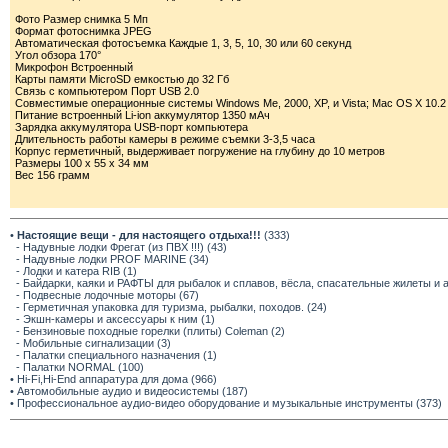
Фото Размер снимка 5 Мп
Формат фотоснимка JPEG
Автоматическая фотосъемка Каждые 1, 3, 5, 10, 30 или 60 секунд
Угол обзора 170°
Микрофон Встроенный
Карты памяти MicroSD емкостью до 32 Гб
Связь с компьютером Порт USB 2.0
Совместимые операционные системы Windows Me, 2000, XP, и Vista; Mac OS X 10.2
Питание встроенный Li-ion аккумулятор 1350 мАч
Зарядка аккумулятора USB-порт компьютера
Длительность работы камеры в режиме съемки 3-3,5 часа
Корпус герметичный, выдерживает погружение на глубину до 10 метров
Размеры 100 x 55 x 34 мм
Вес 156 грамм
•
Настоящие вещи - для настоящего отдыха!!!
(333)
- Надувные лодки Фрегат (из ПВХ !!!) (43)
- Надувные лодки PROF MARINE (34)
- Лодки и катера RIB (1)
- Байдарки, каяки и РАФТЫ для рыбалок и сплавов, вёсла, спасательные жилеты и 
- Подвесные лодочные моторы (67)
- Герметичная упаковка для туризма, рыбалки, походов. (24)
- Экшн-камеры и аксессуары к ним (1)
- Бензиновые походные горелки (плиты) Coleman (2)
- Мобильные сигнализации (3)
- Палатки специального назначения (1)
- Палатки NORMAL (100)
• Hi-Fi,Hi-End аппаратура для дома (966)
• Автомобильные аудио и видеосистемы (187)
• Профессиональное аудио-видео оборудование и музыкальные инструменты (373)