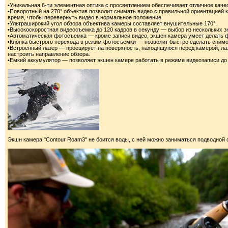
•Уникальная 6-ти элементная оптика с просветлением обеспечивает отличное кач
•Поворотный на 270° объектив позволит снимать видео с правильной ориентацией 
время, чтобы перевернуть видео в нормальное положение.
•Ультраширокий угол обзора объектива камеры составляет внушительные 170°.
•Высокоскоростная видеосъемка до 120 кадров в секунду — выбор из нескольких зн
•Автоматическая фотосъемка — кроме записи видео, экшен камера умеет делать фот
•Кнопка быстрого перехода в режим фотосъемки — позволит быстро сделать снимо
•Встроенный лазер — проецирует на поверхность, находящуюся перед камерой, лаз
настроить направление обзора.
•Емкий аккумулятор — позволяет экшен камере работать в режиме видеозаписи до 
Экшн камера "Contour Roam3" не боится воды, с ней можно заниматься подводной 