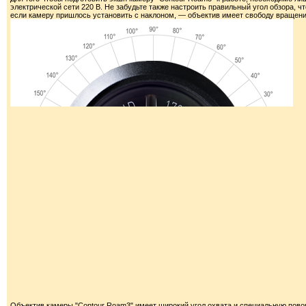
электрической сети 220 В. Не забудьте также настроить правильный угол обзора, 
если камеру пришлось установить с наклоном, — объектив имеет свободу вращени
Объектив камеры "Contour Roam3" имеет широкий угол охвата и специальную пов