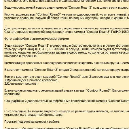
микрофона. Это позволяет записать с одинаковым качеством как тихие звуки в спо
Водонепроницаемый корпус экшн-камеры "Contour Roam3" позволяет вести видеосъ
Корпус экшн-камеры "Contour Roam3" не только ударопрочный, но и герметичный, 
условиях: плавание, парусный спорт, гонки на водных скутерах, серфинг, дайвинг
Для просмотра записи в оригинальном разрешении кликните на значок полноэкран
Скачать пример подводной видеозаписи экшн-камеры "Contour Roam3" FullHD 1080p (
Фотографируйте в автоматическом режиме
Экшн камеру "Contour Roam3" можно легко и быстро переключить в режим фотоапп
таймеру через каждые 1, 3, 5, 10, 30 или 60 секунд. Экшен камера будет фотограф
полезен, когда нет необходимости делать видеосъемку, но хочется оставить неско
наиболее интересные.
Комплектация крепежных аксессуаров позволяет закрепить экшен камеру на шлеме
В комплект камеры "Contour Roam3" входит 2 вида креплений, которые предусматр
Всего в комплекте с экшн камерой "Contour Roam3" идет 2 аксессуара для креплени
1.Вращающееся боковое крепление.
2.Крепление-профиль.
Ближе ознакомившись с эксплуатацией экшен камеры "Contour Roam3", Вы сможет
креплений.
Стандартные и дополнительные фирменные крепления экшн камеры "Contour Roam
С их помощью Вы можете закрепить камеру на разных видах шлемов, на голове, на 
установки на стандартный фотоштатив.
Простая подготовка камеры к работе
Для того чтобы подготовить экшн камеру "Contour Roam3" к работе, необходимо ли