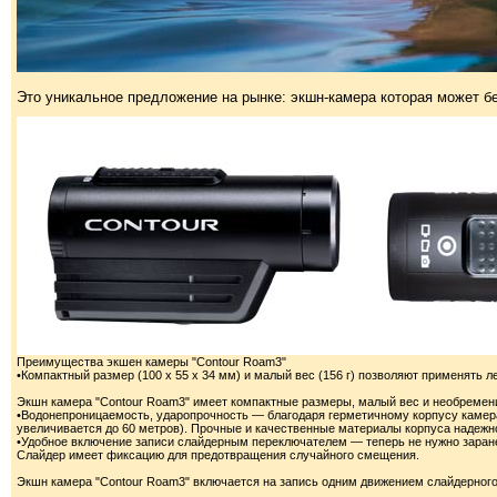
Это уникальное предложение на рынке: экшн-камера которая может бе
Преимущества экшен камеры "Contour Roam3"
•Компактный размер (100 x 55 x 34 мм) и малый вес (156 г) позволяют применять л
Экшн камера "Contour Roam3" имеет компактные размеры, малый вес и необремени
•Водонепроницаемость, ударопрочность — благодаря герметичному корпусу камера 
увеличивается до 60 метров). Прочные и качественные материалы корпуса надежн
•Удобное включение записи слайдерным переключателем — теперь не нужно заране
Слайдер имеет фиксацию для предотвращения случайного смещения.
Экшн камера "Contour Roam3" включается на запись одним движением слайдерног