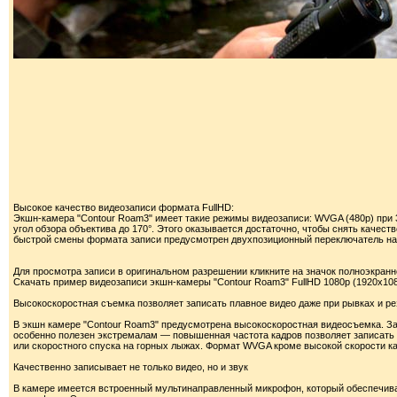
Высокое качество видеозаписи формата FullHD:
Экшн-камера "Contour Roam3" имеет такие режимы видеозаписи: WVGA (480p) при 30/60
угол обзора объектива до 170°. Этого оказывается достаточно, чтобы снять качес
быстрой смены формата записи предусмотрен двухпозиционный переключатель на 
Для просмотра записи в оригинальном разрешении кликните на значок полноэкран
Скачать пример видеозаписи экшн-камеры "Contour Roam3" FullHD 1080p (1920х1080 
Высокоскоростная съемка позволяет записать плавное видео даже при рывках и ре
В экшн камере "Contour Roam3" предусмотрена высокоскоростная видеосъемка. За
особенно полезен экстремалам — повышенная частота кадров позволяет записать 
или скоростного спуска на горных лыжах. Формат WVGA кроме высокой скорости ка
Качественно записывает не только видео, но и звук
В камере имеется встроенный мультинаправленный микрофон, который обеспечивает