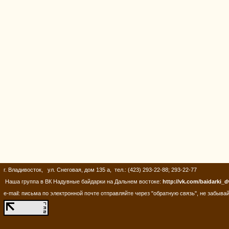
г. Владивосток, ул. Снеговая, дом 135 а, тел.: (423) 293-22-88; 293-22-77
Наша группа в ВК Надувные байдарки на Дальнем востоке:
http://vk.com/baidarki_d
e-mail: письма по электронной почте отправляйте через "обратную связь", не забывай