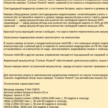
Объектив камеры "Contour Roam3" имеет широкий угол охвата и специальную пов
Светодиодный индикатор оповестит о состоянии батареи, карты памяти и режиме 
Камера оборудована тремя светодиодными индикаторами, позволяющими узнать о 
количестве оставшейся памяти и уровне заряда аккумулятора и могут гореть одним
•зелёный — заряд аккумулятора или количество свободной памяти больше 50%;
•оранжевый — заряд аккумулятора или количество свободной памяти от 20% до 50
•красный — заряд аккумулятора или количество свободной памяти меньше 20%.
Красный пульсирующий сигнал сообщает, что карта памяти переполнена или аккуму
Записанные видеоролики можно просмотреть на компьютере
В экшен камеру встроен стандартный разъем miniUSB, с его помощью можно подкл
компьютера как съемный диск) и перенести записанные видеоролики на ПК без кар
устанавливать на компьютер не надо, просматривать видеофайлы можно с помощью 
Разъем miniUSB и другие органы управления находятся под крышкой на торцевой ч
Фирменный аккумулятор "Contour Roam3" обеспечивает длительную работу экшен 
Экшен камера имеет встроенный аккумулятор, заряда которого хватает примерно на
Для просмотра записи в оригинальном разрешении кликните на значок полноэкран
Скачать подробный обзор экшн-камеры "Contour Roam3" (на английском языке) (51
Технические характеристики:
Матрица камеры 5 Мп CMOS
Автонастройка баланса белого Есть
Формат записи H.264
Режимы видеосъемки •1080p (1920х1080 пикс.), 30 кадров в секунду;
•960p (1280х960 пикс.), 30 или 60 кадров в секунду;
•720p (1280х720 пикс.), 30 или 60 кадров в секунду;
•WVGA 480p, 30/60 или 120 кадров в секунду.