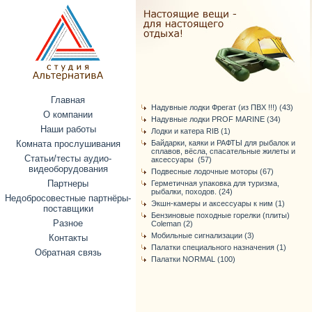
Главная
Надувные лодки Фрегат (из ПВХ !!!) (43)
О компании
Надувные лодки PROF MARINE (34)
Наши работы
Лодки и катера RIB (1)
Комната прослушивания
Байдарки, каяки и РАФТЫ для рыбалок и
сплавов, вёсла, спасательные жилеты и
Статьи/тесты аудио-
аксессуары (57)
видеоборудования
Подвесные лодочные моторы (67)
Партнеры
Герметичная упаковка для туризма,
рыбалки, походов. (24)
Недобросовестные партнёры-
Экшн-камеры и аксессуары к ним (1)
поставщики
Бензиновые походные горелки (плиты)
Разное
Coleman (2)
Мобильные сигнализации (3)
Контакты
Палатки специального назначения (1)
Обратная связь
Палатки NORMAL (100)