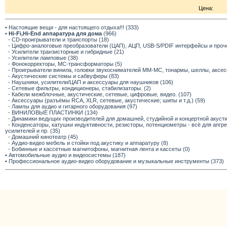
Цена:
• Настоящие вещи - для настоящего отдыха!!! (333)
•
Hi-Fi,Hi-End аппаратура для дома
(966)
- CD-проигрыватели и транспорты (18)
- Цифро-аналоговые преобразователи (ЦАП), АЦП, USB-S/PDIF интерфейсы и прочее
- Усилители транзисторные и гибридные (21)
- Усилители ламповые (38)
- Фонокорректоры, МС-трансформаторы (5)
- Проигрыватели винила, головки звукоснимателей ММ-МС, тонармы, шеллы, аксес
- Акустические системы и сабвуферы (83)
- Наушники, усилители/ЦАП и аксессуары для наушников (106)
- Сетевые фильтры, кондиционеры, стабилизаторы. (2)
- Кабели межблочные, акустические, сетевые, цифровые, видео. (107)
- Аксессуары (разъёмы RCA, XLR, сетевые, акустические; шипы и т.д.) (59)
- Лампы для аудио и гитарного оборудования (97)
- ВИНИЛОВЫЕ ПЛАСТИНКИ (134)
- Динамики ведущих производителей для домашней, студийной и концертной акустик
- Конденсаторы, катушки индуктивности, резисторы, потенциометры - всё для апг
усилителей и пр. (35)
- Домашний кинотеатр (45)
- Аудио-видео мебель и стойки под акустику и аппаратуру (8)
- Бобинные и кассетные магнитофоны, магнитная лента и кассеты (0)
• Автомобильные аудио и видеосистемы (187)
• Профессиональное аудио-видео оборудование и музыкальные инструменты (373)