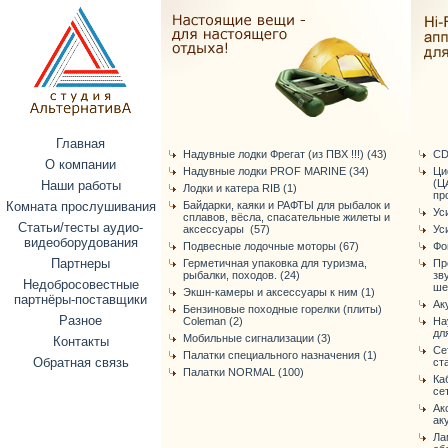
Главная
Надувные лодки Фрегат (из ПВХ !!!) (43)
CD
О компании
Надувные лодки PROF MARINE (34)
Ци
(Ц
Наши работы
Лодки и катера RIB (1)
про
Комната прослушивания
Байдарки, каяки и РАФТЫ для рыбалок и
Ус
сплавов, вёсла, спасательные жилеты и
Статьи/тесты аудио-
аксессуары (57)
Ус
видеоборудования
Подвесные лодочные моторы (67)
Фо
Партнеры
Герметичная упаковка для туризма,
Пр
рыбалки, походов. (24)
зв
Недобросовестные
ше
Экшн-камеры и аксессуары к ним (1)
партнёры-поставщики
Ак
Бензиновые походные горелки (плиты)
Разное
Coleman (2)
На
дл
Мобильные сигнализации (3)
Контакты
Се
Палатки специального назначения (1)
Обратная связь
ст
Палатки NORMAL (100)
Ка
се
Ак
ак
Ла