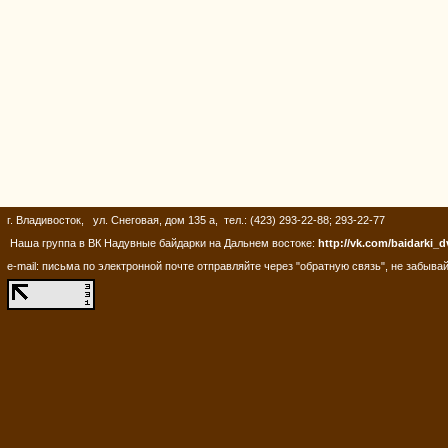
г. Владивосток, ул. Снеговая, дом 135 а, тел.: (423) 293-22-88; 293-22-77
Наша группа в ВК Надувные байдарки на Дальнем востоке:
http://vk.com/baidarki_d
e-mail: письма по электронной почте отправляйте через "обратную связь", не забывай