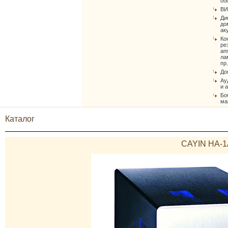
об
ВИ
Ди
до
ак
Ко
ре
ап
ла
пр.
До
Ау
и 
Бо
ма
Каталог
CAYIN HA-1