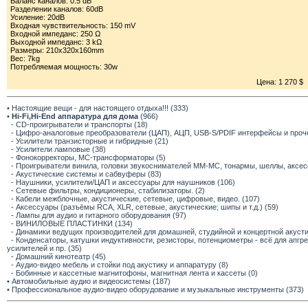
Баланс каналов: 0.5 dB
Разделении каналов: 60dB
Усиление: 20dB
Входная чувствительность: 150 mV
Входной импеданс: 250 Ω
Выходной импеданс: 3 kΩ
Размеры: 210x320x160mm
Вес: 7kg
Потребляемая мощность: 30w
Цена: 1 270 $
• Настоящие вещи - для настоящего отдыха!!! (333)
•
Hi-Fi,Hi-End аппаратура для дома
(966)
- CD-проигрыватели и транспорты (18)
- Цифро-аналоговые преобразователи (ЦАП), АЦП, USB-S/PDIF интерфейсы и прочее
- Усилители транзисторные и гибридные (21)
- Усилители ламповые (38)
- Фонокорректоры, МС-трансформаторы (5)
- Проигрыватели винила, головки звукоснимателей ММ-МС, тонармы, шеллы, аксес
- Акустические системы и сабвуферы (83)
- Наушники, усилители/ЦАП и аксессуары для наушников (106)
- Сетевые фильтры, кондиционеры, стабилизаторы. (2)
- Кабели межблочные, акустические, сетевые, цифровые, видео. (107)
- Аксессуары (разъёмы RCA, XLR, сетевые, акустические; шипы и т.д.) (59)
- Лампы для аудио и гитарного оборудования (97)
- ВИНИЛОВЫЕ ПЛАСТИНКИ (134)
- Динамики ведущих производителей для домашней, студийной и концертной акустик
- Конденсаторы, катушки индуктивности, резисторы, потенциометры - всё для апг
усилителей и пр. (35)
- Домашний кинотеатр (45)
- Аудио-видео мебель и стойки под акустику и аппаратуру (8)
- Бобинные и кассетные магнитофоны, магнитная лента и кассеты (0)
• Автомобильные аудио и видеосистемы (187)
• Профессиональное аудио-видео оборудование и музыкальные инструменты (373)