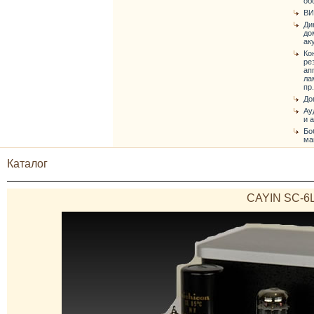
об
ВИ
Ди
до
ак
Ко
ре
ап
ла
пр.
До
Ау
и 
Бо
ма
Каталог
CAYIN SC-6