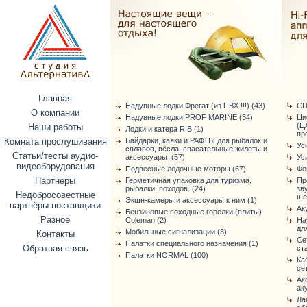
Главная
Надувные лодки Фрегат (из ПВХ !!!) (43)
CD
О компании
Надувные лодки PROF MARINE (34)
Ци
(Ц
Наши работы
Лодки и катера RIB (1)
про
Комната прослушивания
Байдарки, каяки и РАФТЫ для рыбалок и
Ус
сплавов, вёсла, спасательные жилеты и
Статьи/тесты аудио-
аксессуары (57)
Ус
видеоборудования
Подвесные лодочные моторы (67)
Фо
Партнеры
Герметичная упаковка для туризма,
Пр
рыбалки, походов. (24)
зв
Недобросовестные
ше
Экшн-камеры и аксессуары к ним (1)
партнёры-поставщики
Ак
Бензиновые походные горелки (плиты)
Разное
Coleman (2)
На
дл
Мобильные сигнализации (3)
Контакты
Се
Палатки специального назначения (1)
Обратная связь
ст
Палатки NORMAL (100)
Ка
се
Ак
ак
Ла