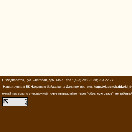
г. Владивосток, ул. Снеговая, дом 135 а, тел.: (423) 293-22-88; 293-22-77
Наша группа в ВК Надувные байдарки на Дальнем востоке:
http://vk.com/baidarki_d
e-mail: письма по электронной почте отправляйте через "обратную связь", не забывай