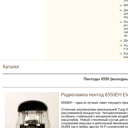
об
ВИ
Ди
до
ак
Ко
ре
ап
ла
пр.
До
Ау
и 
Бо
ма
Каталог
Пентоды 6550 (выходны
Радиолампа пентод 6550EH Ele
6550EH – одна из лучших ламп текущего про
Отличная альтернатива оригинальной Tung-S
рассеиваемой мощностью. Четырёхопорная 
особенно стабильной к механическим воздей
масштабом. Новый стеклянный состав для из
сохранение вакуума и длительный жизненный
SUNN так и любых других Hi-Fi усилителей 