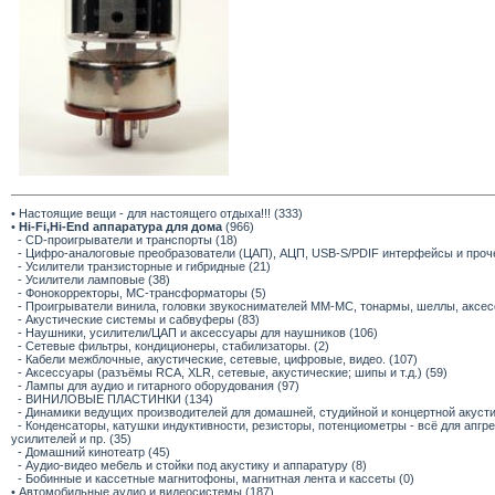
• Настоящие вещи - для настоящего отдыха!!! (333)
•
Hi-Fi,Hi-End аппаратура для дома
(966)
- CD-проигрыватели и транспорты (18)
- Цифро-аналоговые преобразователи (ЦАП), АЦП, USB-S/PDIF интерфейсы и прочее
- Усилители транзисторные и гибридные (21)
- Усилители ламповые (38)
- Фонокорректоры, МС-трансформаторы (5)
- Проигрыватели винила, головки звукоснимателей ММ-МС, тонармы, шеллы, аксес
- Акустические системы и сабвуферы (83)
- Наушники, усилители/ЦАП и аксессуары для наушников (106)
- Сетевые фильтры, кондиционеры, стабилизаторы. (2)
- Кабели межблочные, акустические, сетевые, цифровые, видео. (107)
- Аксессуары (разъёмы RCA, XLR, сетевые, акустические; шипы и т.д.) (59)
- Лампы для аудио и гитарного оборудования (97)
- ВИНИЛОВЫЕ ПЛАСТИНКИ (134)
- Динамики ведущих производителей для домашней, студийной и концертной акустик
- Конденсаторы, катушки индуктивности, резисторы, потенциометры - всё для апг
усилителей и пр. (35)
- Домашний кинотеатр (45)
- Аудио-видео мебель и стойки под акустику и аппаратуру (8)
- Бобинные и кассетные магнитофоны, магнитная лента и кассеты (0)
• Автомобильные аудио и видеосистемы (187)