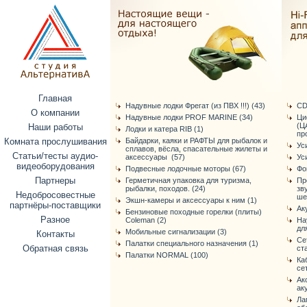
Главная
Надувные лодки Фрегат (из ПВХ !!!) (43)
CD
О компании
Надувные лодки PROF MARINE (34)
Ци
(Ц
Наши работы
Лодки и катера RIB (1)
про
Комната прослушивания
Байдарки, каяки и РАФТЫ для рыбалок и
Ус
сплавов, вёсла, спасательные жилеты и
Статьи/тесты аудио-
аксессуары (57)
Ус
видеоборудования
Подвесные лодочные моторы (67)
Фо
Партнеры
Герметичная упаковка для туризма,
Пр
рыбалки, походов. (24)
зв
Недобросовестные
ше
Экшн-камеры и аксессуары к ним (1)
партнёры-поставщики
Ак
Бензиновые походные горелки (плиты)
Разное
Coleman (2)
На
дл
Мобильные сигнализации (3)
Контакты
Се
Палатки специального назначения (1)
Обратная связь
ст
Палатки NORMAL (100)
Ка
се
Ак
ак
Ла