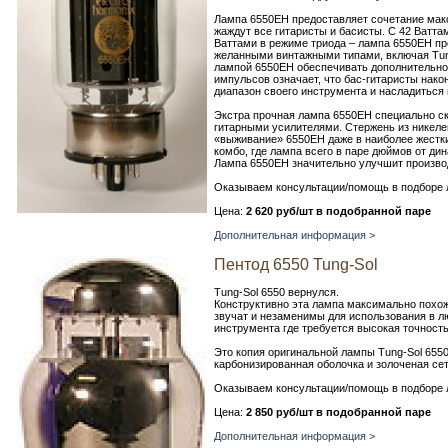
Лампа 6550EH предоставляет сочетание мак
жаждут все гитаристы и басисты. С 42 Ватт
Ваттами в режиме триода – лампа 6550EH пр
желанными винтажными типами, включая Tung
лампой 6550EH обеспечивать дополнительно
импульсов означает, что бас-гитаристы нак
диапазон своего инструмента и насладиться
Экстра прочная лампа 6550EH специально с
гитарными усилителями. Стержень из никеле
«выживание» 6550EH даже в наиболее жестк
комбо, где лампа всего в паре дюймов от ди
Лампа 6550EH значительно улучшит производ
Оказываем консультации/помощь в подборе 
Цена:
2 620 руб/шт в подобранной паре
Дополнительная информация >
Пентод 6550 Tung-Sol
Tung-Sol 6550 вернулся.
Конструктивно эта лампа максимально похож
звучат и незаменимы для использования в л
инструмента где требуется высокая точност
Это копия оригинальной лампы Tung-Sol 6550 
карбонизированная оболочка и золоченая се
Оказываем консультации/помощь в подборе 
Цена:
2 850 руб/шт в подобранной паре
Дополнительная информация >