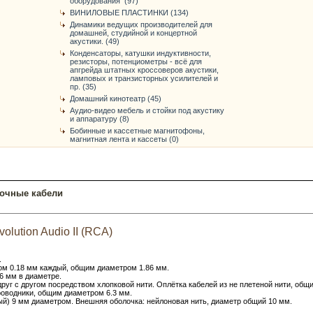
оборудования (97)
ВИНИЛОВЫЕ ПЛАСТИНКИ (134)
Динамики ведущих производителей для
домашней, студийной и концертной
акустики. (49)
Конденсаторы, катушки индуктивности,
резисторы, потенциометры - всё для
апгрейда штатных кроссоверов акустики,
ламповых и транзисторных усилителей и
пр. (35)
Домашний кинотеатр (45)
Аудио-видео мебель и стойки под акустику
и аппаратуру (8)
Бобинные и кассетные магнитофоны,
магнитная лента и кассеты (0)
очные кабели
lution Audio II (RCA)
.
ом 0.18 мм каждый, общим диаметром 1.86 мм.
6 мм в диаметре.
руг с другом посредством хлопковой нити. Оплётка кабелей из не плетеной нити, общ
роводники, общим диаметром 6.3 мм.
ый) 9 мм диаметром. Внешняя оболочка: нейлоновая нить, диаметр общий 10 мм.