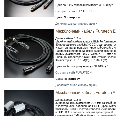
Цена за 2-х метровый комплект: 33 420 руб.
Смотрите сайт FURUTECH
.
Цена:
По запросу
Дополнительная информация >
Межблочный кабель Furutech Evo
Длина кабеля 1.2 м.
Межблочный кабель класса High Performance
80 проводников α (Alpha)-OCC меди диаметр
Изолятор: полипропилен (красный/белый) 2.4
Расположение проводников: кабели скрученны
общим диаметром 5.0 мм. Экран: 0.12 мм ал
Внешний изолятор: гибкий ПВХ (тёмно-зелен
Коннекторы: FP-701 M(G), FP-702 F(G)
Цена за 2-х метровую пару - 37 019 руб.
Смотрите сайт FURUTECH
.
Цена:
По запросу
Дополнительная информация >
Межблочный кабель Furutech Au
Длина кабеля 1.2 м.
32 проводника диаметром 0.18 мм каждый, о
Изолятор: 30% вспененная HDPE (красный/бе
хлопковой нити. Оплётка кабелей из не плет
из UP 80 % плотности, общим диаметром 6.3
специальный EMI абсорбент с технологией G