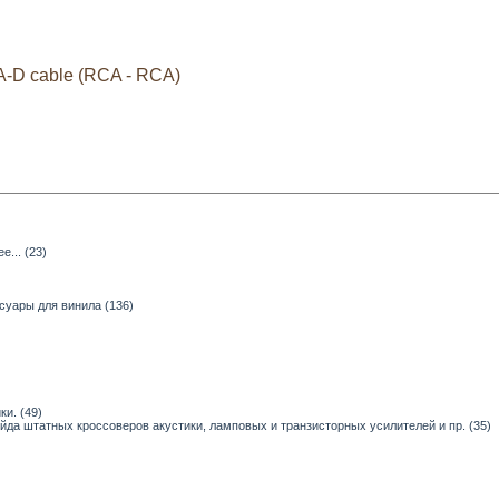
A-D cable (RCA - RCA)
... (23)
суары для винила (136)
и. (49)
ейда штатных кроссоверов акустики, ламповых и транзисторных усилителей и пр. (35)