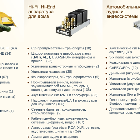
Х !!!) (43)
CD-проигрыватели и транспорты (18)
Акустические сис
акустика) (39)
E (34)
Цифро-аналоговые преобразователи
(ЦАП), АЦП, USB-S/PDIF интерфейсы и
3-х полосные акус
прочее... (23)
Коаксиальные дина
я рыбалок и
Усилители транзисторные и гибридные (21)
ые жилеты и
САБВУФЕРЫ (12)
Усилители ламповые (38)
Динамики (штучно,
 (67)
Фонокорректоры, МС-трансформаторы (5)
Усилители (монобл
уризма,
Проигрыватели винила, головки
Усилители (двухка
звукоснимателей ММ-МС, тонармы,
Усилители (четырё
шеллы, аксессуары для винила (136)
 ним (1)
Усилители (5-и и 6
Акустические системы и сабвуферы (83)
и (плиты)
Головные устройст
Наушники, усилители/ЦАП и аксессуары
Bluetooth; камеры; 
для наушников (106)
Дополнительное об
Сетевые фильтры, кондиционеры,
ения (1)
конденсаторы, конне
стабилизаторы. (2)
Кабели межблочные, акустические,
сетевые, цифровые, видео. (107)
Аксессуары (разъёмы RCA, XLR, сетевые,
акустические; шипы и т.д.) (59)
Лампы для аудио и гитарного