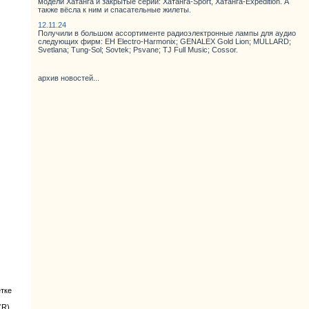
модели Хатанга и закрытые серии: Хатанга-Sport, Хатанга-Expedition. А
также вёсла к ним и спасательные жилеты.
12.11.24
Получили в большом ассортименте радиоэлектронные лампы для аудио
следующих фирм: EH Electro-Harmonix; GENALEX Gold Lion; MULLARD;
Svetlana; Tung-Sol; Sovtek; Psvane; TJ Full Music; Cossor.
архив новостей...
ётке
(R).