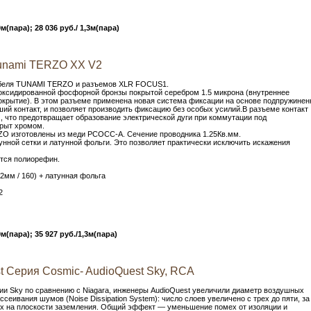
0м(пара); 28 036 руб./ 1,3м(пара)
unami TERZO XX V2
абеля TUNAMI TERZO и разъемов XLR FOCUS1.
еоксидированной фосфорной бронзы покрытой серебром 1.5 микрона (внутреннее
покрытие). В этом разъеме применена новая система фиксации на основе подпружинен
ший контакт, и позволяет производить фиксацию без особых усилий.В разъеме контак
, что предотвращает образование электрической дуги при коммутации под
рыт хромом.
O изготовлены из меди PCOCC-A. Сечение проводника 1.25Кв.мм.
унной сетки и латунной фольги. Это позволяет практически исключить искажения
тся полиорефин.
2мм / 160) + латунная фольга
2
0м(пара); 35 927 руб./1,3м(пара)
 Серия Cosmic- AudioQuest Sky, RCA
рии Sky по сравнению с Niagara, инженеры AudioQuest увеличили диаметр воздушных
сеивания шумов (Noise Dissipation System): число слоев увеличено с трех до пяти, за
х на плоскости заземления. Общий эффект — уменьшение помех от изоляции и