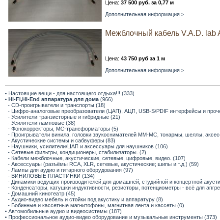
Цена:
37 500 руб. за 0,77 м
Дополнительная информация >
Межблочный кабель V.A.D. lab 
Цена:
43 750 руб за 1 м
Дополнительная информация >
• Настоящие вещи - для настоящего отдыха!!! (333)
•
Hi-Fi,Hi-End аппаратура для дома
(966)
- CD-проигрыватели и транспорты (18)
- Цифро-аналоговые преобразователи (ЦАП), АЦП, USB-S/PDIF интерфейсы и прочее
- Усилители транзисторные и гибридные (21)
- Усилители ламповые (38)
- Фонокорректоры, МС-трансформаторы (5)
- Проигрыватели винила, головки звукоснимателей ММ-МС, тонармы, шеллы, аксес
- Акустические системы и сабвуферы (83)
- Наушники, усилители/ЦАП и аксессуары для наушников (106)
- Сетевые фильтры, кондиционеры, стабилизаторы. (2)
- Кабели межблочные, акустические, сетевые, цифровые, видео. (107)
- Аксессуары (разъёмы RCA, XLR, сетевые, акустические; шипы и т.д.) (59)
- Лампы для аудио и гитарного оборудования (97)
- ВИНИЛОВЫЕ ПЛАСТИНКИ (134)
- Динамики ведущих производителей для домашней, студийной и концертной акустик
- Конденсаторы, катушки индуктивности, резисторы, потенциометры - всё для апгр
- Домашний кинотеатр (45)
- Аудио-видео мебель и стойки под акустику и аппаратуру (8)
- Бобинные и кассетные магнитофоны, магнитная лента и кассеты (0)
• Автомобильные аудио и видеосистемы (187)
• Профессиональное аудио-видео оборудование и музыкальные инструменты (373)