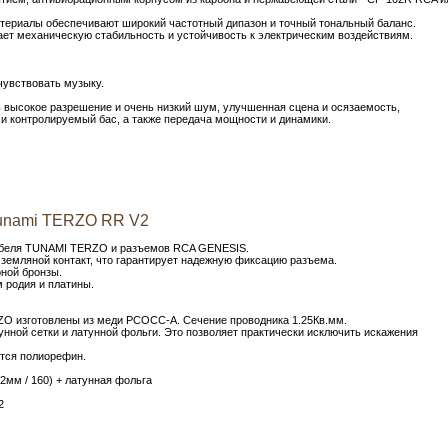
ериалы обеспечивают широкий частотный дипазон и точный тональный баланс.
ает механическую стабильность и устойчивость к электрическим воздействиям.
очувствовать музыку.
ь высокое разрешение и очень низкий шум, улучшенная сцена и осязаемость,
 и контролируемый бас, а также передача мощности и динамики.
unami TERZO RR V2
абеля TUNAMI TERZO и разъемов RCA GENESIS.
земляной контакт, что гарантирует надежную фиксацию разъема.
рной бронзы.
 родия и платины.
O изготовлены из меди PCOCC-A. Сечение проводника 1.25Кв.мм.
унной сетки и латунной фольги. Это позволяет практически исключить искажения
тся полиорефин.
2мм / 160) + латунная фольга
2