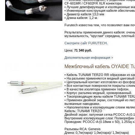
CF-601MR / CF602FR XLR конектора
• Лучшие демпфирующие и изоляционные мат
• Инженерная конструкция кабеля обеспечив
• Диаметр кабеля 13,0 мм
• Длина кабеля: 1,2 м.
Furutech известна тем, что позволяет вам п
Результаты применения даннго кабеля: очен
музыкальность, "круглая" середина, плотный
Смотрите сайт FURUTECH
.
Цена:
71 340 руб.
Дополнительная информация >
Межблочный кабель OYAIDE T
• Кабель TUNAMI TERZO RR образован из к
• На разъеме применяется медный цанговый 
• Центральный контакт изготовлен из фосфо
• Все контактные поверхности покрыты слоем
• В качестве изолятора применен тефлон.
• Корпус разъема медный, хромированный.
• Токопроводящие жилы кабеля TUNAMI TERZ
• Применен двойной экран, состоящий из лат
вызванные наводками.
• Наполнителем и изолирующим слоем являе
Кабель: TUNAMI TERZO
Двойной экран: латунная сетка PCOCC-A (0.1
Внутренние изолирующие слои: Полиорефин
Проводник: PCOCC-A (0.18мм х 50), 1.25Sq х
Разъемы RCA: Genesis
Длина: 0,7м(пара)/ 1,0м(пара)/ 1,3м(пара)