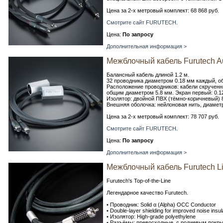
Цена за 2-х метровый комплект: 68 868 руб.
Смотрите сайт FURUTECH
.
Цена:
По запросу
Дополнительная информация >
Межблочный кабель Furutech Aud
Балансный кабель длиной 1.2 м.
32 проводника диаметром 0.18 мм каждый, о
Расположение проводников: кабели скрученны
общим диаметром 5.8 мм. Экран первый: 0.12
Изолятор: двойной ПВХ (тёмно-коричневый) 
Внешняя оболочка: нейлоновая нить, диамет
Цена за 2-х метровый комплект: 78 707 руб.
Смотрите сайт FURUTECH
.
Цена:
По запросу
Дополнительная информация >
Межблочный кабель Furutech Li
Furutech's Top-of-the-Line
Легендарное качество Furutech.
• Проводник: Solid α (Alpha) OCC Conductor
• Double-layer shielding for improved noise insul
• Изолятор: High-grade polyethylene
• Разъёмы: превосходные, с родиевым покр