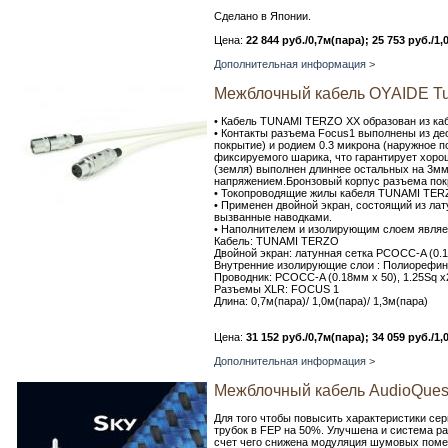
Сделано в Японии.
Цена:
22 844 руб./0,7м(пара); 25 753 руб./1,
Дополнительная информация >
Межблочный кабель OYAIDE T
• Кабель TUNAMI TERZO XX образован из к
• Контакты разъема Focus1 выполнены из д
покрытие) и родием 0.3 микрона (наружное 
фиксируемого шарика, что гарантирует хоро
(земля) выполнен длиннее остальных на 3мм
напряжением.Бронзовый корпус разъема пок
• Токопроводящие жилы кабеля TUNAMI TERZ
• Применен двойной экран, состоящий из лат
вызванные наводками.
• Наполнителем и изолирующим слоем являе
Кабель: TUNAMI TERZO
Двойной экран: латунная сетка PCOCC-A (0.1
Внутренние изолирующие слои : Полиорефин
Проводник: PCOCC-A (0.18мм х 50), 1.25Sq х
Разъемы XLR: FOCUS 1
Длина: 0,7м(пара)/ 1,0м(пара)/ 1,3м(пара)
Цена:
31 152 руб./0,7м(пара); 34 059 руб./1,
Дополнительная информация >
Межблочный кабель AudioQuest
Для того чтобы повысить характеристики се
трубок в FEP на 50%. Улучшена и система рас
счет чего снижена модуляция шумовых поме