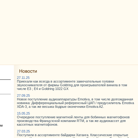
27.11.25
Приехали как всегда в ассортименте замечательные головки
звукоснимателя от фирмы Goldring для проигрывателей винила в том
числе E3 ; E4 и Goldring 1022 GX
27.09.25
Новое поступление аудиоаппаратуры Emotiva, в том числе долгожданная
новинка: Дифференциальный референсный ЦАП / предусилитель Emotiva
XDA-3, а так же весьма бодрые оконечники Emotiva A2.
15.05.25
Очередное поступление магнитной ленты для бобинных магнитофонов
производства Французской компании RTM, а так же аудиокассет для
кассетных магнитофонов.
им
27.03.25
Поступили в ассортименте байдарки Хатанга. Классические открытые