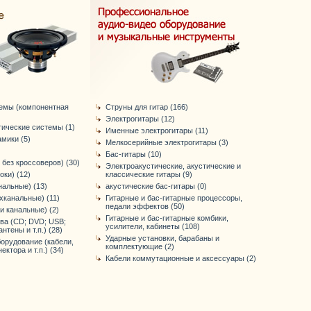
темы (компонентная
Струны для гитар (166)
Электрогитары (12)
тические системы (1)
Именные электрогитары (11)
мики (5)
Мелкосерийные электрогитары (3)
Бас-гитары (10)
 без кроссоверов) (30)
Электроакустические, акустические и
оки) (12)
классические гитары (9)
нальные) (13)
акустические бас-гитары (0)
хканальные) (11)
Гитарные и бас-гитарные процессоры,
педали эффектов (50)
-и канальные) (2)
Гитарные и бас-гитарные комбики,
ва (CD; DVD; USB;
усилители, кабинеты (108)
антены и т.п.) (28)
Ударные установки, барабаны и
орудование (кабели,
комплектующие (2)
ктора и т.п.) (34)
Кабели коммутационные и аксессуары (2)