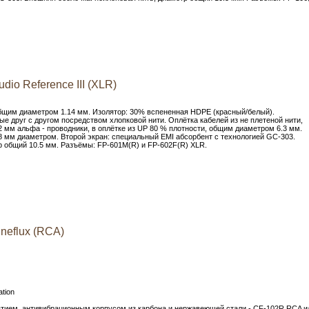
io Reference III (XLR)
бщим диаметром 1.14 мм. Изолятор: 30% вспененная HDPE (красный/белый).
е друг с другом посредством хлопковой нити. Оплётка кабелей из не плетеной нити,
 мм альфа - проводники, в оплётке из UP 80 % плотности, общим диаметром 6.3 мм.
8 мм диаметром. Второй экран: специальный EMI абсорбент с технологией GC-303.
р общий 10.5 мм. Разъёмы: FP-601M(R) и FP-602F(R) XLR.
neflux (RCA)
ation
ытием, антивибрационным корпусом из карбона и нержавеющей стали - CF-102R RCA и