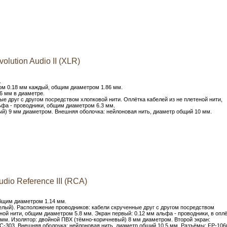
lution Audio II (XLR)
.
ом 0.18 мм каждый, общим диаметром 1.86 мм.
6 мм в диаметре.
е друг с другом посредством хлопковой нити. Оплётка кабелей из не плетеной нити,
ьфа - проводники, общим диаметром 6.3 мм.
ый) 9 мм диаметром. Внешняя оболочка: нейлоновая нить, диаметр общий 10 мм.
dio Reference III (RCA)
бщим диаметром 1.14 мм.
лый). Расположение проводников: кабели скрученные друг с другом посредством
еной нити, общим диаметром 5.8 мм. Экран первый: 0.12 мм альфа - проводники, в опл
 мм. Изолятор: двойной ПВХ (тёмно-коричневый) 8 мм диаметром. Второй экран:
C-303. Внешняя оболочка: нейлоновая нить, диаметр общий 10.5 мм. Разъёмы: FP-106