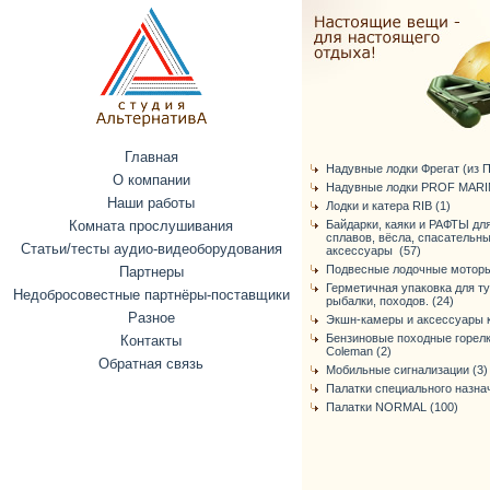
Главная
Надувные лодки Фрегат (из ПВ
О компании
Надувные лодки PROF MARIN
Наши работы
Лодки и катера RIB (1)
Комната прослушивания
Байдарки, каяки и РАФТЫ дл
сплавов, вёсла, спасательн
Статьи/тесты аудио-видеоборудования
аксессуары (57)
Подвесные лодочные моторы
Партнеры
Герметичная упаковка для т
Недобросовестные партнёры-поставщики
рыбалки, походов. (24)
Разное
Экшн-камеры и аксессуары к
Бензиновые походные горелк
Контакты
Coleman (2)
Обратная связь
Мобильные сигнализации (3)
Палатки специального назнач
Палатки NORMAL (100)