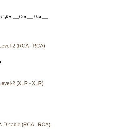
 / 1,5 м- ___/ 2 м-___ / 3 м-___
Level-2 (RCA - RCA)
м
evel-2 (XLR - XLR)
A-D cable (RCA - RCA)