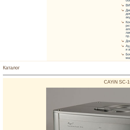
об
ВИ
Ди
до
ак
Ко
ре
ап
ла
пр.
До
Ау
и 
Бо
ма
Каталог
CAYiN SC-1