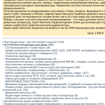
проигрыватели компакт-дисков, тюнеры, подавляющие реверберацию фильтры, циф
тороидальные выходные трансформаторы. Фирменная система контроля качества 
промышленности.
Получив признание на международных выставках в Токио, Лондоне, Франкфурте и 
прессе США, Германии и Японии, изделия Spark Electronic Equipment добились выс
разумной цене экспортируются сегодня более чем в 20 стран мира под торговыми
Любовь к музыке и ее качественному воспроизведению – это наше духовное богатс
добротную аппаратуру, Spark Electronic Equipment делает более доступными для 
самым содействует развитию высокой аудиокультуры.
Фирма Spark Electronic Equipment Ltd является так же ОЕМ-производителем аппар
Цена: 2 565 $
• Настоящие вещи - для настоящего отдыха!!! (333)
•
Hi-Fi,Hi-End аппаратура для дома
(966)
- CD-проигрыватели и транспорты (18)
- Цифро-аналоговые преобразователи (ЦАП), АЦП, USB-S/PDIF интерфейсы и прочее
- Усилители транзисторные и гибридные (21)
- Усилители ламповые (38)
- Фонокорректоры, МС-трансформаторы (5)
- Проигрыватели винила, головки звукоснимателей ММ-МС, тонармы, шеллы, аксес
- Акустические системы и сабвуферы (83)
- Наушники, усилители/ЦАП и аксессуары для наушников (106)
- Сетевые фильтры, кондиционеры, стабилизаторы. (2)
- Кабели межблочные, акустические, сетевые, цифровые, видео. (107)
- Аксессуары (разъёмы RCA, XLR, сетевые, акустические; шипы и т.д.) (59)
- Лампы для аудио и гитарного оборудования (97)
- ВИНИЛОВЫЕ ПЛАСТИНКИ (134)
- Динамики ведущих производителей для домашней, студийной и концертной акустик
- Конденсаторы, катушки индуктивности, резисторы, потенциометры - всё для апг
усилителей и пр. (35)
- Домашний кинотеатр (45)
- Аудио-видео мебель и стойки под акустику и аппаратуру (8)
- Бобинные и кассетные магнитофоны, магнитная лента и кассеты (0)
• Автомобильные аудио и видеосистемы (187)
• Профессиональное аудио-видео оборудование и музыкальные инструменты (373)