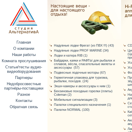
Главная
Надувные лодки Фрегат (из ПВХ !!!) (43)
CD
О компании
Надувные лодки PROF MARINE (34)
Ци
(Ц
Наши работы
Лодки и катера RIB (1)
про
Комната прослушивания
Байдарки, каяки и РАФТЫ для рыбалок и
Ус
сплавов, вёсла, спасательные жилеты и
Статьи/тесты аудио-
аксессуары (57)
Ус
видеоборудования
Подвесные лодочные моторы (67)
Фо
Партнеры
Герметичная упаковка для туризма,
Пр
рыбалки, походов. (24)
зв
Недобросовестные
ше
Экшн-камеры и аксессуары к ним (1)
партнёры-поставщики
Ак
Бензиновые походные горелки (плиты)
Разное
Coleman (2)
На
дл
Мобильные сигнализации (3)
Контакты
Се
Палатки специального назначения (1)
Обратная связь
ст
Палатки NORMAL (100)
Ка
се
Ак
ак
Ла