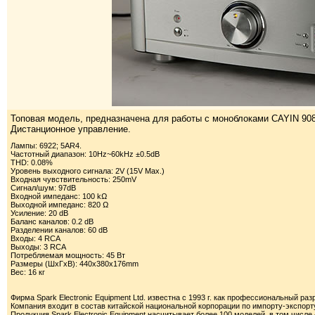
Топовая модель, предназначена для работы с моноблоками CAYIN 90
Дистанционное управление.
Лампы: 6922; 5AR4.
Частотный диапазон: 10Hz~60kHz ±0.5dB
THD: 0.08%
Уровень выходного сигнала: 2V (15V Max.)
Входная чувствительность: 250mV
Сигнал/шум: 97dB
Входной импеданс: 100 kΩ
Выходной импеданс: 820 Ω
Усиление: 20 dB
Баланс каналов: 0.2 dB
Разделении каналов: 60 dB
Входы: 4 RCA
Выходы: 3 RCA
Потребляемая мощность: 45 Вт
Размеры (ШxГxВ): 440x380x176mm
Вес: 16 кг
Фирма Spark Electronic Equipment Ltd. известна с 1993 г. как профессиональный раз
Компания входит в состав китайской национальной корпорации по импорту-экспорт
Продукция Spark Electronic Equipment насчитывает более 100 моделей, в том числ