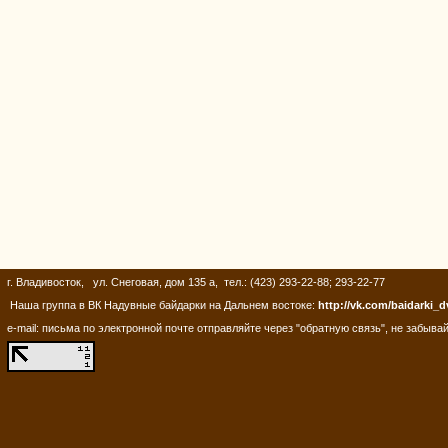
г. Владивосток, ул. Снеговая, дом 135 а, тел.: (423) 293-22-88; 293-22-77
Наша группа в ВК Надувные байдарки на Дальнем востоке:
http://vk.com/baidarki_d
e-mail: письма по электронной почте отправляйте через "обратную связь", не забывай