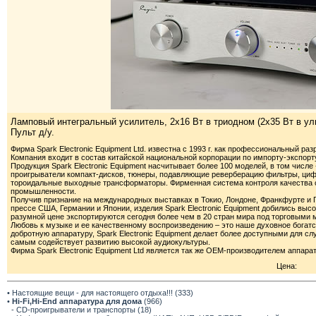
Ламповый интегральный усилитель, 2х16 Вт в триодном (2х35 Вт в у
Пульт д/у.
Фирма Spark Electronic Equipment Ltd. известна с 1993 г. как профессиональный раз
Компания входит в состав китайской национальной корпорации по импорту-экспорт
Продукция Spark Electronic Equipment насчитывает более 100 моделей, в том числ
проигрыватели компакт-дисков, тюнеры, подавляющие реверберацию фильтры, циф
тороидальные выходные трансформаторы. Фирменная система контроля качества 
промышленности.
Получив признание на международных выставках в Токио, Лондоне, Франкфурте и 
прессе США, Германии и Японии, изделия Spark Electronic Equipment добились выс
разумной цене экспортируются сегодня более чем в 20 стран мира под торговыми
Любовь к музыке и ее качественному воспроизведению – это наше духовное богатс
добротную аппаратуру, Spark Electronic Equipment делает более доступными для 
самым содействует развитию высокой аудиокультуры.
Фирма Spark Electronic Equipment Ltd является так же ОЕМ-производителем аппар
Цена:
• Настоящие вещи - для настоящего отдыха!!! (333)
•
Hi-Fi,Hi-End аппаратура для дома
(966)
- CD-проигрыватели и транспорты (18)