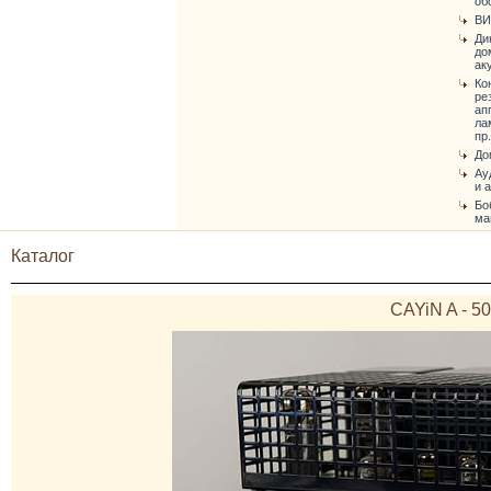
об
ВИ
Ди
до
ак
Ко
ре
ап
ла
пр.
До
Ау
и 
Бо
ма
Каталог
CAYiN A - 5