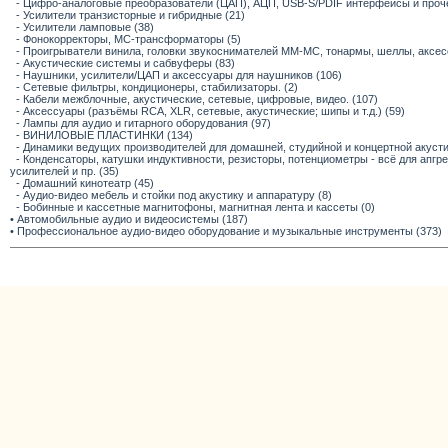
- Цифро-аналоговые преобразователи (ЦАП), АЦП, USB-S/PDIF интерфейсы и прочее
- Усилители транзисторные и гибридные (21)
- Усилители ламповые (38)
- Фонокорректоры, МС-трансформаторы (5)
- Проигрыватели винила, головки звукоснимателей ММ-МС, тонармы, шеллы, аксес
- Акустические системы и сабвуферы (83)
- Наушники, усилители/ЦАП и аксессуары для наушников (106)
- Сетевые фильтры, кондиционеры, стабилизаторы. (2)
- Кабели межблочные, акустические, сетевые, цифровые, видео. (107)
- Аксессуары (разъёмы RCA, XLR, сетевые, акустические; шипы и т.д.) (59)
- Лампы для аудио и гитарного оборудования (97)
- ВИНИЛОВЫЕ ПЛАСТИНКИ (134)
- Динамики ведущих производителей для домашней, студийной и концертной акустик
- Конденсаторы, катушки индуктивности, резисторы, потенциометры - всё для апг
усилителей и пр. (35)
- Домашний кинотеатр (45)
- Аудио-видео мебель и стойки под акустику и аппаратуру (8)
- Бобинные и кассетные магнитофоны, магнитная лента и кассеты (0)
• Автомобильные аудио и видеосистемы (187)
• Профессиональное аудио-видео оборудование и музыкальные инструменты (373)