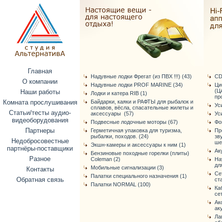
Главная
Надувные лодки Фрегат (из ПВХ !!!) (43)
CD
О компании
Надувные лодки PROF MARINE (34)
Ци
(Ц
Наши работы
Лодки и катера RIB (1)
про
Комната прослушивания
Байдарки, каяки и РАФТЫ для рыбалок и
Ус
сплавов, вёсла, спасательные жилеты и
Статьи/тесты аудио-
аксессуары (57)
Ус
видеоборудования
Подвесные лодочные моторы (67)
Фо
Партнеры
Герметичная упаковка для туризма,
Пр
рыбалки, походов. (24)
зв
Недобросовестные
ше
Экшн-камеры и аксессуары к ним (1)
партнёры-поставщики
Ак
Бензиновые походные горелки (плиты)
Разное
Coleman (2)
На
дл
Мобильные сигнализации (3)
Контакты
Се
Палатки специального назначения (1)
Обратная связь
ст
Палатки NORMAL (100)
Ка
се
Ак
ак
Ла