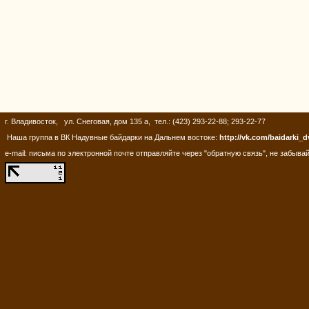
г. Владивосток, ул. Снеговая, дом 135 а, тел.: (423) 293-22-88; 293-22-77
Наша группа в ВК Надувные байдарки на Дальнем востоке:
http://vk.com/baidarki_d
e-mail: письма по электронной почте отправляйте через "обратную связь", не забывай