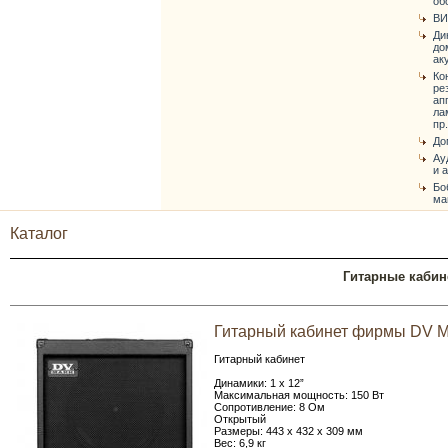
об
ВИ
Ди
до
ак
Ко
ре
ап
ла
пр.
До
Ау
и 
Бо
ма
Каталог
Гитарные кабин
Гитарный кабинет фирмы DV Ma
Гитарный кабинет
Динамики: 1 x 12”
Максимальная мощность: 150 Вт
Сопротивление: 8 Ом
Открытый
Размеры: 443 х 432 х 309 мм
Вес: 6,9 кг