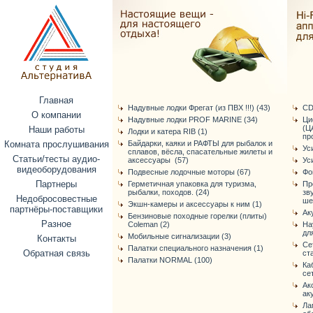
Главная
Надувные лодки Фрегат (из ПВХ !!!) (43)
CD
О компании
Надувные лодки PROF MARINE (34)
Ци
(Ц
Наши работы
Лодки и катера RIB (1)
про
Комната прослушивания
Байдарки, каяки и РАФТЫ для рыбалок и
Ус
сплавов, вёсла, спасательные жилеты и
Статьи/тесты аудио-
аксессуары (57)
Ус
видеоборудования
Подвесные лодочные моторы (67)
Фо
Партнеры
Герметичная упаковка для туризма,
Пр
рыбалки, походов. (24)
зв
Недобросовестные
ше
Экшн-камеры и аксессуары к ним (1)
партнёры-поставщики
Ак
Бензиновые походные горелки (плиты)
Разное
Coleman (2)
На
дл
Мобильные сигнализации (3)
Контакты
Се
Палатки специального назначения (1)
Обратная связь
ст
Палатки NORMAL (100)
Ка
се
Ак
ак
Ла