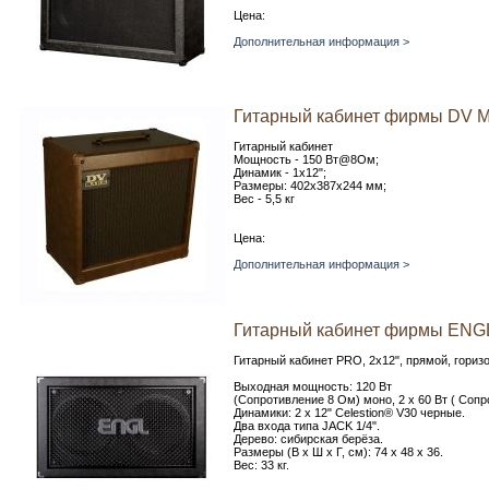
Цена:
Дополнительная информация >
Гитарный кабинет фирмы DV Ma
Гитарный кабинет
Мощность - 150 Вт@8Ом;
Динамик - 1х12";
Размеры: 402х387х244 мм;
Вес - 5,5 кг
Цена:
Дополнительная информация >
Гитарный кабинет фирмы ENG
Гитарный кабинет PRO, 2x12", прямой, гориз
Выходная мощность: 120 Вт
(Сопротивление 8 Ом) моно, 2 x 60 Вт ( Сопр
Динамики: 2 x 12" Celestion® V30 черные.
Два входа типа JACK 1/4".
Дерево: сибирская берёза.
Размеры (В x Ш x Г, см): 74 x 48 x 36.
Вес: 33 кг.