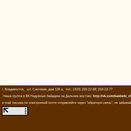
г. Владивосток, ул. Снеговая, дом 135 а, тел.: (423) 293-22-88; 293-22-77
Наша группа в ВК Надувные байдарки на Дальнем востоке:
http://vk.com/baidarki_d
e-mail: письма по электронной почте отправляйте через "обратную связь", не забывай