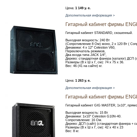
Цена:
1 149 у. е.
Дополнительная информация >
Гитарный кабинет фирмы ENG
Гитарный кабинет STANDARD, скошенный.
Выходная мощность: 240 Вт
(Сопротивление 8 Ом) моно, 2 x 120 Вт ( Соп
Динамики: 4 x 12" Сelestion V60,
Переключатель режимов,
Два входа типа JACK 1/4",
Дерево: стандартная фанера (каталог) ДСП (
Размеры (В x Ш x Г, см): 74 x 75 x 36.
Вес: 46 (41 на сайте) кг.
Цена:
1 263 у. е.
Дополнительная информация >
Гитарный кабинет фирмы ENG
Гитарный кабинет GIG MASTER, 1x10", прямо
Выходная мощность: 15 Вт
Динамики: 1х10” Celestion G10N-40.
Сопротивление: 16 Ом.
Дерево: ДСП (сайт) (стандартная фанера + си
Размеры (В x Ш x Г, см): 42 x 40 x 23
Вес: 8 кг.