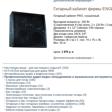
Дополнительная информация >
Гитарный кабинет фирмы ENG
Гитарный кабинет PRO, скошенный.
Выходная мощность: 240 Вт
(Сопротивление 8 Ом) моно, 2 x 120 Вт ( Соп
Динамики: 4 x 12" Сelestion V30 чёрные.
Переключатель режимов,
Два входа типа JACK 1/4".
Дерево: сибирская берёза.
Размеры (В x Ш x Г, см): 74 x 75 x 36.
Вес: 52 кг.
Цена:
1 876 у. е.
Дополнительная информация >
• Настоящие вещи - для настоящего отдыха!!! (333)
• Hi-Fi,Hi-End аппаратура для дома (966)
• Автомобильные аудио и видеосистемы (187)
•
Профессиональное аудио-видео оборудование и музыкальные инструмент
- Струны для гитар (166)
- Электрогитары (12)
- Именные электрогитары (11)
- Мелкосерийные электрогитары (3)
- Бас-гитары (10)
- Электроакустические, акустические и классические гитары (9)
- акустические бас-гитары (0)
- Гитарные и бас-гитарные процессоры, педали эффектов (50)
- Гитарные и бас-гитарные комбики, усилители, кабинеты (108)
- Ударные установки, барабаны и комплектующие (2)
- Кабели коммутационные и аксессуары (2)