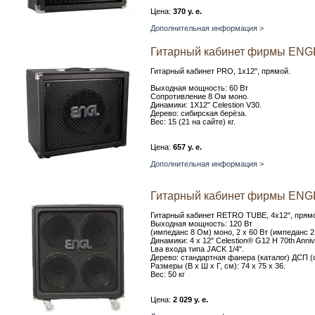
Цена:
370 у. е.
Дополнительная информация >
Гитарный кабинет фирмы ENG
Гитарный кабинет PRO, 1x12", прямой.
Выходная мощность: 60 Вт
Сопротивление 8 Ом моно.
Динамики: 1X12" Сelestion V30.
Дерево: сибирская берёза.
Вес: 15 (21 на сайте) кг.
Цена:
657 у. е.
Дополнительная информация >
Гитарный кабинет фирмы ENG
Гитарный кабинет RETRO TUBE, 4x12", прям
Выходная мощность: 120 Вт
(импеданс 8 Ом) моно, 2 x 60 Вт (импеданс 2
Динамики: 4 x 12" Celestion® G12 H 70th Annive
Lва входа типа JACK 1/4".
Дерево: стандартная фанера (каталог) ДСП (
Размеры (В x Ш x Г, см): 74 x 75 x 36.
Вес: 50 кг
Цена:
2 029 у. е.