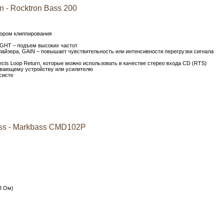
 - Rocktron Bass 200
ором клиппирования
IGHT – подъем высоких частот
лайзера, GAIN – повышает чувствительность или интенсивности перегрузки сигнала
fects Loop Return, которые можно использовать в качестве стерео входа CD (RTS)
ывающему устройству или усилителю
систе
ss - Markbass CMD102P
8 Ом)