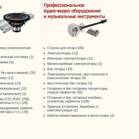
темы (компонентная
Струны для гитар (166)
Электрогитары (12)
тические системы (1)
Именные электрогитары (11)
мики (5)
Мелкосерийные электрогитары (3)
Бас-гитары (10)
 без кроссоверов) (30)
Электроакустические, акустические и
оки) (12)
классические гитары (9)
нальные) (13)
акустические бас-гитары (0)
хканальные) (11)
Гитарные и бас-гитарные процессоры,
педали эффектов (50)
-и канальные) (2)
Гитарные и бас-гитарные комбики,
ва (CD; DVD; USB;
усилители, кабинеты (108)
антены и т.п.) (28)
Ударные установки, барабаны и
орудование (кабели,
комплектующие (2)
ктора и т.п.) (34)
Кабели коммутационные и аксессуары (2)