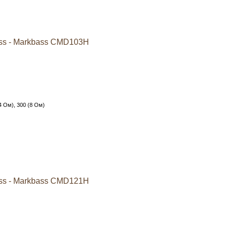
ss - Markbass CMD103H
4 Ом), 300 (8 Ом)
ss - Markbass CMD121H