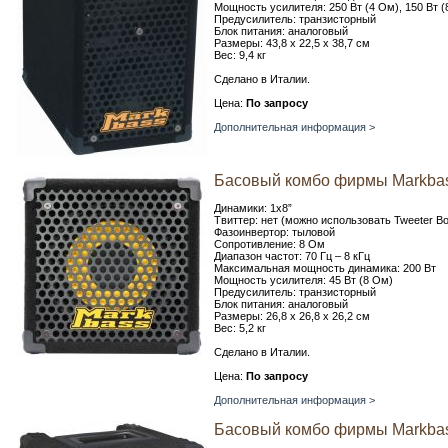
Мощность усилителя: 250 Вт (4 Ом), 150 Вт (
Предусилитель: транзисторный
Блок питания: аналоговый
Размеры: 43,8 х 22,5 х 38,7 см
Вес: 9,4 кг
Сделано в Италии.
Цена:
По запросу
Дополнительная информация >
Басовый комбо фирмы Markbass
Динамики: 1x8”
Твиттер: нет (можно использовать Tweeter B
Фазоинвертор: тыловой
Сопротивление: 8 Ом
Диапазон частот: 70 Гц – 8 кГц
Максимальная мощность динамика: 200 Вт
Мощность усилителя: 45 Вт (8 Ом)
Предусилитель: транзисторный
Блок питания: аналоговый
Размеры: 26,8 х 26,8 х 26,2 см
Вес: 5,2 кг
Сделано в Италии.
Цена:
По запросу
Дополнительная информация >
Басовый комбо фирмы Markbass