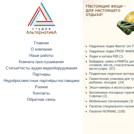
Главная
Надувные лодки Фрегат (из ПВ
О компании
Надувные лодки PROF MARIN
Наши работы
Лодки и катера RIB (1)
Комната прослушивания
Байдарки, каяки и РАФТЫ дл
сплавов, вёсла, спасательн
Статьи/тесты аудио-видеоборудования
аксессуары (57)
Подвесные лодочные моторы
Партнеры
Герметичная упаковка для т
Недобросовестные партнёры-поставщики
рыбалки, походов. (24)
Разное
Экшн-камеры и аксессуары к
Бензиновые походные горелк
Контакты
Coleman (2)
Обратная связь
Мобильные сигнализации (3)
Палатки специального назнач
Палатки NORMAL (100)