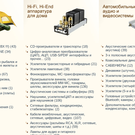
Х !!!) (43)
CD-проигрыватели и транспорты (18)
Акустические сис
акустика) (39)
E (34)
Цифро-аналоговые преобразователи
(ЦАП), АЦП, USB-S/PDIF интерфейсы и
3-х полосные акус
прочее... (23)
Коаксиальные дина
я рыбалок и
Усилители транзисторные и гибридные (21)
ые жилеты и
САБВУФЕРЫ (12)
Усилители ламповые (38)
Динамики (штучно,
 (67)
Фонокорректоры, МС-трансформаторы (5)
Усилители (монобл
уризма,
Проигрыватели винила, головки
Усилители (двухка
звукоснимателей ММ-МС, тонармы,
Усилители (четырё
шеллы, аксессуары для винила (136)
 ним (1)
Усилители (5-и и 6
Акустические системы и сабвуферы (83)
и (плиты)
Головные устройст
Наушники, усилители/ЦАП и аксессуары
Bluetooth; камеры; 
для наушников (106)
Дополнительное об
Сетевые фильтры, кондиционеры,
ения (1)
конденсаторы, конне
стабилизаторы. (2)
Кабели межблочные, акустические,
сетевые, цифровые, видео. (107)
Аксессуары (разъёмы RCA, XLR, сетевые,
акустические; шипы и т.д.) (59)
Лампы для аудио и гитарного