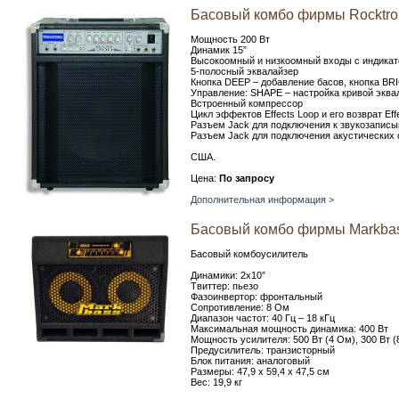
Басовый комбо фирмы Rocktron
Мощность 200 Вт
Динамик 15”
Высокоомный и низкоомный входы с индикат
5-полосный эквалайзер
Кнопка DEEP – добавление басов, кнопка BR
Управление: SHAPE – настройка кривой эква
Встроенный компрессор
Цикл эффектов Effects Loop и его возврат Ef
Разъем Jack для подключения к звукозапис
Разъем Jack для подключения акустических 
США.
Цена:
По запросу
Дополнительная информация >
Басовый комбо фирмы Markba
Басовый комбоусилитель
Динамики: 2x10”
Твиттер: пьезо
Фазоинвертор: фронтальный
Сопротивление: 8 Ом
Диапазон частот: 40 Гц – 18 кГц
Максимальная мощность динамика: 400 Вт
Мощность усилителя: 500 Вт (4 Ом), 300 Вт (
Предусилитель: транзисторный
Блок питания: аналоговый
Размеры: 47,9 х 59,4 х 47,5 см
Вес: 19,9 кг