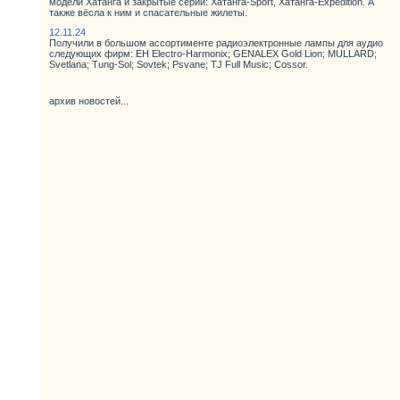
модели Хатанга и закрытые серии: Хатанга-Sport, Хатанга-Expedition. А
также вёсла к ним и спасательные жилеты.
12.11.24
Получили в большом ассортименте радиоэлектронные лампы для аудио
следующих фирм: EH Electro-Harmonix; GENALEX Gold Lion; MULLARD;
Svetlana; Tung-Sol; Sovtek; Psvane; TJ Full Music; Cossor.
архив новостей...