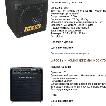
Басовый комбоусилитель
Динамики: 1x6”
Твиттер: нет (можно использовать Tweeter B
Фазоинвертор: тыловой
Сопротивление: 8 Ом
Диапазон частот: 70 Гц – 8 кГц
Максимальная мощность динамика: 50 Вт
Мощность усилителя: 50 Вт (8 Ом)
Предусилитель: транзисторный
Блок питания: аналоговый
Размеры: 22,5 х 22,5 х 21,9 см
Вес: 4,2 кг
Сделано в Италии.
Цена:
По запросу
Дополнительная информация >
Басовый комбо фирмы Rocktron
Мощность: 30 Вт
Динамик: 10’’
Динамический лимитер обеспечивает защиту 
3-полосный эквалайзер
Регулятор уровня
Цикл эффектов Effects Loop и его возврат Ef
Выход для подключения к звукозаписывающе
Выход для наушников
США.
Цена:
По запросу