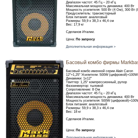
Диапазон частот: 45 Гц – 20 кГц
Максимальная мощность динамика: 400 Вт
Мощность усилителя: 500 Вт (4 Ом), 300 Вт (
Предусилитель: транзисторный
Блок питания: аналоговый
Размеры: 59,9 х 38,3 х 46,4 см
Вес: 17,9 кг
Сделанов Италии.
Цена:
По запросу
Дополнительная информация >
Басовый комбо фирмы Markbas
Басовый комбо именной серии Alain Caron
12"+1,25" Усилители: 500W (цифровой)+100W 
Динамики: 1x12”
Твиттер: 1,25” компрессионный, рупор
Фазоинвертор: тыловой
Сопротивление: 8 Ом
Диапазон частот: 45 Гц – 20 кГц
Максимальная мощность динамика: 400 Вт
Мощность усилителя: 500W (цифровой)+100W
Блок питания: аналоговый
Размеры: 59,9 х 38,3 х 46,4 см
Вес: 18 кг
Сделанов Италии.
Цена:
По запросу
Дополнительная информация >