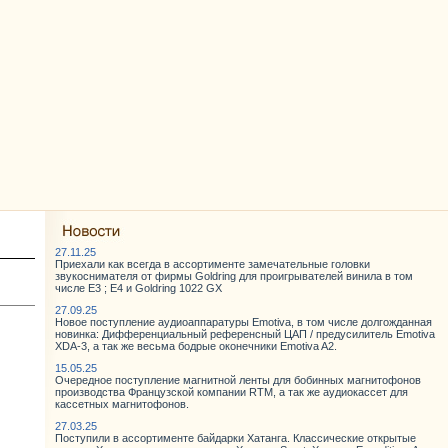
27.11.25
Приехали как всегда в ассортименте замечательные головки
звукоснимателя от фирмы Goldring для проигрывателей винила в том
числе E3 ; E4 и Goldring 1022 GX
27.09.25
Новое поступление аудиоаппаратуры Emotiva, в том числе долгожданная
новинка: Дифференциальный референсный ЦАП / предусилитель Emotiva
XDA-3, а так же весьма бодрые оконечники Emotiva A2.
15.05.25
Очередное поступление магнитной ленты для бобинных магнитофонов
производства Французской компании RTM, а так же аудиокассет для
кассетных магнитофонов.
27.03.25
Поступили в ассортименте байдарки Хатанга. Классические открытые