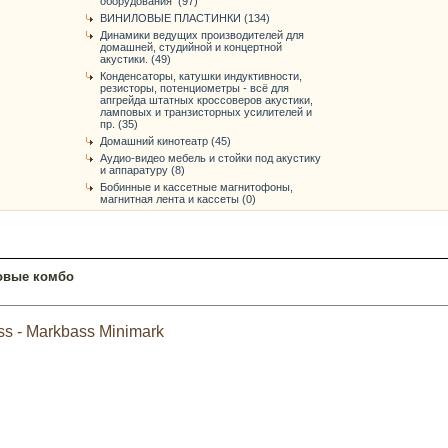
оборудования (97)
ВИНИЛОВЫЕ ПЛАСТИНКИ (134)
Динамики ведущих производителей для
домашней, студийной и концертной
акустики. (49)
Конденсаторы, катушки индуктивности,
резисторы, потенциометры - всё для
апгрейда штатных кроссоверов акустики,
ламповых и транзисторных усилителей и
пр. (35)
Домашний кинотеатр (45)
Аудио-видео мебель и стойки под акустику
и аппаратуру (8)
Бобинные и кассетные магнитофоны,
магнитная лента и кассеты (0)
овые комбо
 - Markbass Minimark