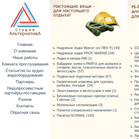
Главная
Надувные лодки Фрегат (из ПВХ !!!) (43)
CD
О компании
Надувные лодки PROF MARINE (34)
Ци
(Ц
Наши работы
Лодки и катера RIB (1)
про
Комната прослушивания
Байдарки, каяки и РАФТЫ для рыбалок и
Ус
сплавов, вёсла, спасательные жилеты и
Статьи/тесты аудио-
аксессуары (57)
Ус
видеоборудования
Подвесные лодочные моторы (67)
Фо
Партнеры
Герметичная упаковка для туризма,
Пр
рыбалки, походов. (24)
зв
Недобросовестные
ше
Экшн-камеры и аксессуары к ним (1)
партнёры-поставщики
Ак
Бензиновые походные горелки (плиты)
Разное
Coleman (2)
На
дл
Мобильные сигнализации (3)
Контакты
Се
Палатки специального назначения (1)
Обратная связь
ст
Палатки NORMAL (100)
Ка
се
Ак
ак
Ла