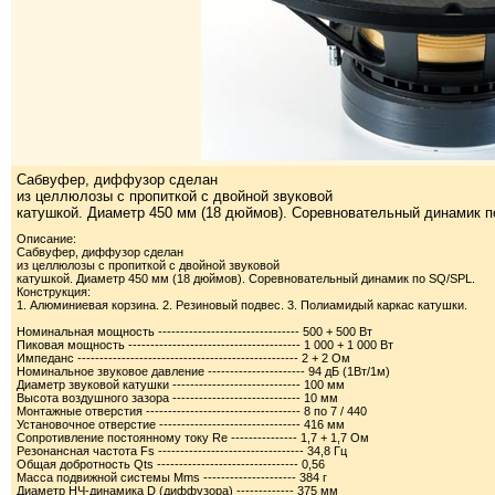
Сабвуфер, диффузор сделан
из целлюлозы с пропиткой с двойной звуковой
катушкой. Диаметр 450 мм (18 дюймов). Соревновательный динамик 
Описание:
Сабвуфер, диффузор сделан
из целлюлозы с пропиткой с двойной звуковой
катушкой. Диаметр 450 мм (18 дюймов). Соревновательный динамик по SQ/SPL.
Конструкция:
1. Алюминиевая корзина. 2. Резиновый подвес. 3. Полиамидый каркас катушки.
Номинальная мощность -------------------------------- 500 + 500 Вт
Пиковая мощность --------------------------------------- 1 000 + 1 000 Вт
Импеданс -------------------------------------------------- 2 + 2 Ом
Номинальное звуковое давление ---------------------- 94 дБ (1Вт/1м)
Диаметр звуковой катушки ----------------------------- 100 мм
Высота воздушного зазора ----------------------------- 10 мм
Монтажные отверстия ----------------------------------- 8 по 7 / 440
Установочное отверстие -------------------------------- 416 мм
Сопротивление постоянному току Re --------------- 1,7 + 1,7 Ом
Резонансная частота Fs --------------------------------- 34,8 Гц
Общая добротность Qts -------------------------------- 0,56
Масса подвижной системы Mms --------------------- 384 г
Диаметр НЧ-динамика D (диффузора) ------------- 375 мм