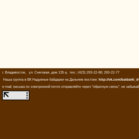
г. Владивосток, ул. Снеговая, дом 135 а, тел.: (423) 293-22-88; 293-22-77
Наша группа в ВК Надувные байдарки на Дальнем востоке:
http://vk.com/baidarki_d
e-mail: письма по электронной почте отправляйте через "обратную связь", не забывай