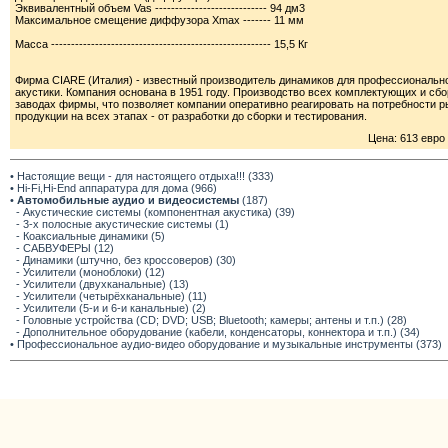
Эквивалентный объем Vas ---------------------------- 94 дм3
Максимальное смещение диффузора Xmax ------- 11 мм
Масса ------------------------------------------------------- 15,5 Кг
Фирма CIARE (Италия) - известный производитель динамиков для профессиональног
акустики. Компания основана в 1951 году. Производство всех комплектующих и сб
заводах фирмы, что позволяет компании оперативно реагировать на потребности 
продукции на всех этапах - от разработки до сборки и тестирования.
Цена: 613 евро
• Настоящие вещи - для настоящего отдыха!!! (333)
• Hi-Fi,Hi-End аппаратура для дома (966)
•
Автомобильные аудио и видеосистемы
(187)
- Акустические системы (компонентная акустика) (39)
- 3-х полосные акустические системы (1)
- Коаксиальные динамики (5)
- САБВУФЕРЫ (12)
- Динамики (штучно, без кроссоверов) (30)
- Усилители (моноблоки) (12)
- Усилители (двухканальные) (13)
- Усилители (четырёхканальные) (11)
- Усилители (5-и и 6-и канальные) (2)
- Головные устройства (CD; DVD; USB; Bluetooth; камеры; антены и т.п.) (28)
- Дополнительное оборудование (кабели, конденсаторы, коннектора и т.п.) (34)
• Профессиональное аудио-видео оборудование и музыкальные инструменты (373)