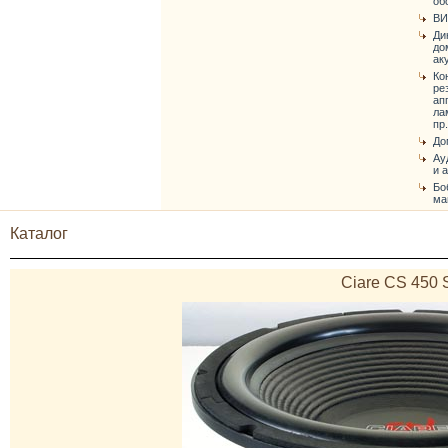
об
ВИ
Ди
до
ак
Ко
ре
ап
ла
пр.
До
Ау
и 
Бо
ма
Каталог
Ciare CS 450 