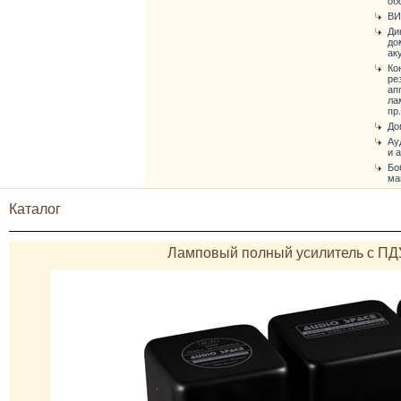
об
ВИ
Ди
до
ак
Ко
ре
ап
ла
пр.
До
Ау
и 
Бо
ма
Каталог
Ламповый полный усилитель с ПДУ