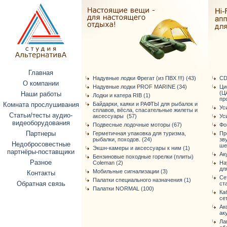
Главная
Надувные лодки Фрегат (из ПВХ !!!) (43)
CD
О компании
Надувные лодки PROF MARINE (34)
Ци
(Ц
Наши работы
Лодки и катера RIB (1)
про
Комната прослушивания
Байдарки, каяки и РАФТЫ для рыбалок и
Ус
сплавов, вёсла, спасательные жилеты и
Статьи/тесты аудио-
аксессуары (57)
Ус
видеоборудования
Подвесные лодочные моторы (67)
Фо
Партнеры
Герметичная упаковка для туризма,
Пр
рыбалки, походов. (24)
зв
Недобросовестные
ше
Экшн-камеры и аксессуары к ним (1)
партнёры-поставщики
Ак
Бензиновые походные горелки (плиты)
Разное
Coleman (2)
На
дл
Мобильные сигнализации (3)
Контакты
Се
Палатки специального назначения (1)
Обратная связь
ст
Палатки NORMAL (100)
Ка
се
Ак
ак
Ла