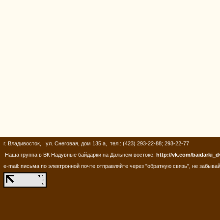
г. Владивосток, ул. Снеговая, дом 135 а, тел.: (423) 293-22-88; 293-22-77
Наша группа в ВК Надувные байдарки на Дальнем востоке:
http://vk.com/baidarki_d
e-mail: письма по электронной почте отправляйте через "обратную связь", не забывай