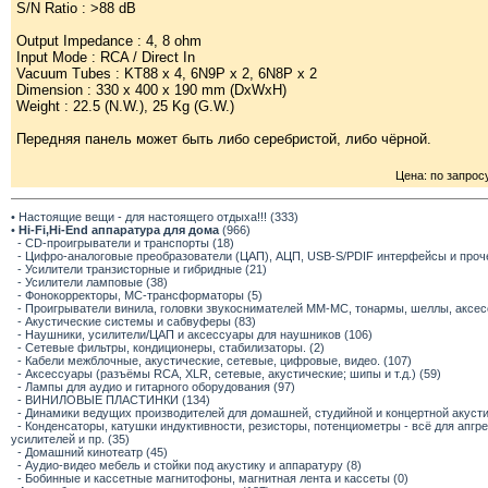
S/N Ratio : >88 dB
Output Impedance : 4, 8 ohm
Input Mode : RCA / Direct In
Vacuum Tubes : KT88 x 4, 6N9P x 2, 6N8P x 2
Dimension : 330 x 400 x 190 mm (DxWxH)
Weight : 22.5 (N.W.), 25 Kg (G.W.)
Передняя панель может быть либо серебристой, либо чёрной.
Цена: по запрос
• Настоящие вещи - для настоящего отдыха!!! (333)
•
Hi-Fi,Hi-End аппаратура для дома
(966)
- CD-проигрыватели и транспорты (18)
- Цифро-аналоговые преобразователи (ЦАП), АЦП, USB-S/PDIF интерфейсы и прочее
- Усилители транзисторные и гибридные (21)
- Усилители ламповые (38)
- Фонокорректоры, МС-трансформаторы (5)
- Проигрыватели винила, головки звукоснимателей ММ-МС, тонармы, шеллы, аксес
- Акустические системы и сабвуферы (83)
- Наушники, усилители/ЦАП и аксессуары для наушников (106)
- Сетевые фильтры, кондиционеры, стабилизаторы. (2)
- Кабели межблочные, акустические, сетевые, цифровые, видео. (107)
- Аксессуары (разъёмы RCA, XLR, сетевые, акустические; шипы и т.д.) (59)
- Лампы для аудио и гитарного оборудования (97)
- ВИНИЛОВЫЕ ПЛАСТИНКИ (134)
- Динамики ведущих производителей для домашней, студийной и концертной акустик
- Конденсаторы, катушки индуктивности, резисторы, потенциометры - всё для апг
усилителей и пр. (35)
- Домашний кинотеатр (45)
- Аудио-видео мебель и стойки под акустику и аппаратуру (8)
- Бобинные и кассетные магнитофоны, магнитная лента и кассеты (0)