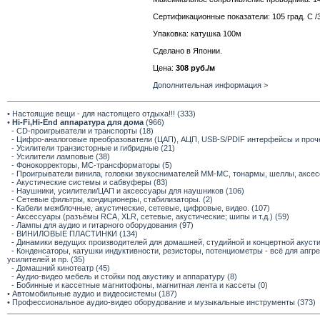
Сертификационные показатели: 105 град. C /
Упаковка: катушка 100м
Сделано в Японии.
Цена:
308 руб./м
Дополнительная информация >
• Настоящие вещи - для настоящего отдыха!!! (333)
•
Hi-Fi,Hi-End аппаратура для дома
(966)
- CD-проигрыватели и транспорты (18)
- Цифро-аналоговые преобразователи (ЦАП), АЦП, USB-S/PDIF интерфейсы и прочее
- Усилители транзисторные и гибридные (21)
- Усилители ламповые (38)
- Фонокорректоры, МС-трансформаторы (5)
- Проигрыватели винила, головки звукоснимателей ММ-МС, тонармы, шеллы, аксес
- Акустические системы и сабвуферы (83)
- Наушники, усилители/ЦАП и аксессуары для наушников (106)
- Сетевые фильтры, кондиционеры, стабилизаторы. (2)
- Кабели межблочные, акустические, сетевые, цифровые, видео. (107)
- Аксессуары (разъёмы RCA, XLR, сетевые, акустические; шипы и т.д.) (59)
- Лампы для аудио и гитарного оборудования (97)
- ВИНИЛОВЫЕ ПЛАСТИНКИ (134)
- Динамики ведущих производителей для домашней, студийной и концертной акустик
- Конденсаторы, катушки индуктивности, резисторы, потенциометры - всё для апг
усилителей и пр. (35)
- Домашний кинотеатр (45)
- Аудио-видео мебель и стойки под акустику и аппаратуру (8)
- Бобинные и кассетные магнитофоны, магнитная лента и кассеты (0)
• Автомобильные аудио и видеосистемы (187)
• Профессиональное аудио-видео оборудование и музыкальные инструменты (373)