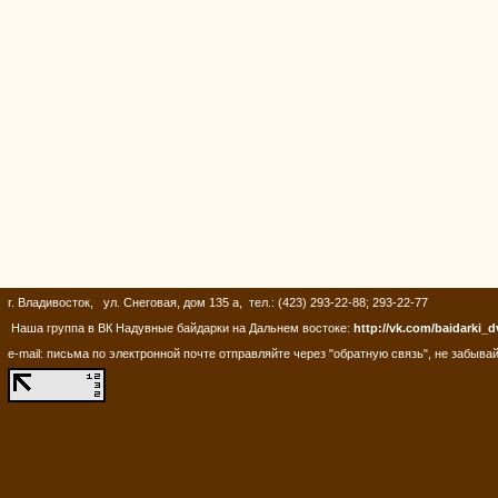
г. Владивосток, ул. Снеговая, дом 135 а, тел.: (423) 293-22-88; 293-22-77
Наша группа в ВК Надувные байдарки на Дальнем востоке:
http://vk.com/baidarki_d
e-mail: письма по электронной почте отправляйте через "обратную связь", не забывай