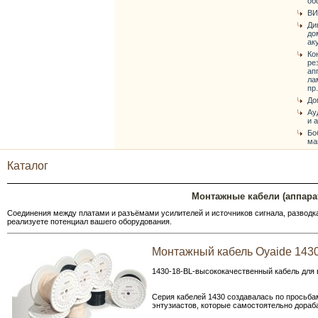
об
ВИ
Ди
до
ак
Ко
ре
ап
ла
пр.
До
Ау
и 
Бо
ма
Каталог
Монтажные кабели (аппарат
Соединения между платами и разъёмами усилителей и источников сигнала, разводка
реализуете потенциал вашего оборудования.
Монтажный кабель Oyaide 143
1430-18-BL-высококачественный кабель для 
Серия кабелей 1430 создавалась по просьба
энтузиастов, которые самостоятельно дораб