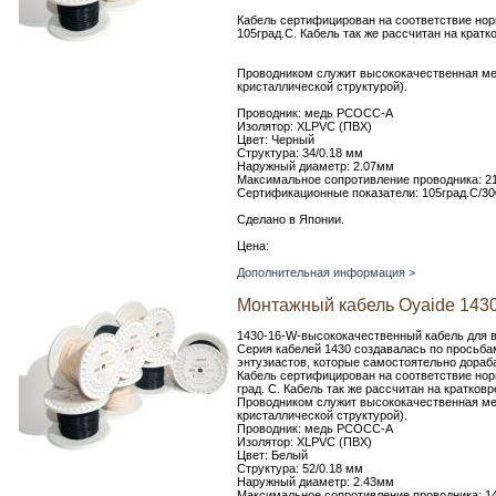
Кабель сертифицирован на соответствие нор
105град.C. Кабель так же рассчитан на крат
Проводником служит высококачественная ме
кристаллической структурой).
Проводник: медь PCOCC-A
Изолятор: XLPVC (ПВХ)
Цвет: Черный
Структура: 34/0.18 мм
Наружный диаметр: 2.07мм
Максимальное сопротивление проводника: 2
Сертификационные показатели: 105град.C/30
Сделано в Японии.
Цена:
Дополнительная информация >
Монтажный кабель Oyaide 143
1430-16-W-высококачественный кабель для в
Серия кабелей 1430 создавалась по просьба
энтузиастов, которые самостоятельно дораб
Кабель сертифицирован на соответствие нор
град. C. Кабель так же рассчитан на кратко
Проводником служит высококачественная ме
кристаллической структурой).
Проводник: медь PCOCC-A
Изолятор: XLPVC (ПВХ)
Цвет: Белый
Структура: 52/0.18 мм
Наружный диаметр: 2.43мм
Максимальное сопротивление проводника: 1