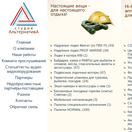
Главная
Надувные лодки Фрегат (из ПВХ !!!) (43)
CD
О компании
Надувные лодки PROF MARINE (34)
Ци
(Ц
Наши работы
Лодки и катера RIB (1)
про
Комната прослушивания
Байдарки, каяки и РАФТЫ для рыбалок и
Ус
сплавов, вёсла, спасательные жилеты и
Статьи/тесты аудио-
аксессуары (57)
Ус
видеоборудования
Подвесные лодочные моторы (67)
Фо
Партнеры
Герметичная упаковка для туризма,
Пр
рыбалки, походов. (24)
зв
Недобросовестные
ше
Экшн-камеры и аксессуары к ним (1)
партнёры-поставщики
Ак
Бензиновые походные горелки (плиты)
Разное
Coleman (2)
На
дл
Мобильные сигнализации (3)
Контакты
Се
Палатки специального назначения (1)
Обратная связь
ст
Палатки NORMAL (100)
Ка
се
Ак
ак
Ла